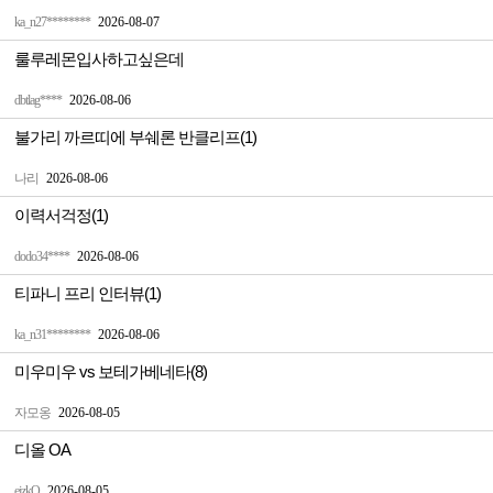
ka_n27********
2026-08-07
룰루레몬입사하고싶은데
dbtlag****
2026-08-06
불가리 까르띠에 부쉐론 반클리프(1)
나리
2026-08-06
이력서걱정(1)
dodo34****
2026-08-06
티파니 프리 인터뷰(1)
ka_n31********
2026-08-06
미우미우 vs 보테가베네타(8)
자모옹
2026-08-05
디올 OA
ejzkQ
2026-08-05