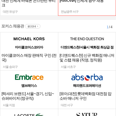
대전 신세계 바쉐론 콘스탄틴 부티
[RIMOWA] 신세계 광주 채용
크
대전 유성구
전남광주 서구
포커스 채용관
광고안내
1
/ 4
마이클코어스코리아
디앤드퀘스천/서울시 백화점 최상급 점
마이클코어스 매장 판매직 구인 (전
[디앤드퀘스천] 신규 백화점 매니저
국)
및 스탭 채용 (직영, 정직원)
서울 송파구
서울 서초구
엠브레이스
해피랜드코퍼레이션
[럭셔리 브랜드] 서울~경기, 신입~
[유아,대전] 롯데백화점 대전점 압
슈퍼바이저 (정규직)
소바 매니저 구인
서울 지점
대전 서구