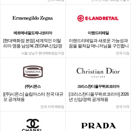
에르메네질도제냐코리아
이랜드리테일
[현대백화점 본점] 세계적인 이탈
이랜드리테일과 새로운 가능성과
리아 명품 남성복 ZEGNA 신입/경
꿈을 펼쳐갈 매니저님을 구인합니
력
다.
서울 강남구 현대백화점압구정
전국 지점
(주)시몬스
크리스챤디올꾸뛰르코리아
[(주)시몬스] 슬립마스터 전국 대규
[크리스챤디올꾸뛰르코리아] 2026
모 공개채용
년 신입/경력 공개채용
전국 지역 백화점
전국 지역