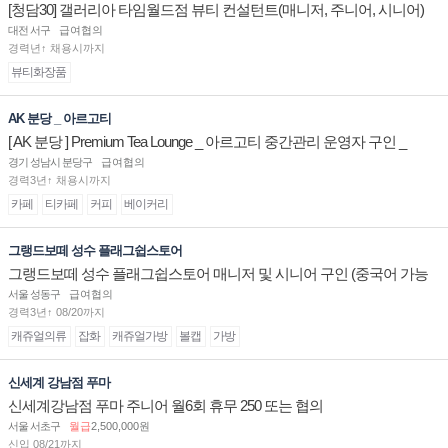
[청담30] 갤러리아 타임월드점 뷰티 컨설턴트(매니저, 주니어, 시니어)
채용
대전 서구
급여협의
경력년↑ 채용시까지
뷰티화장품
AK 분당 _ 아르고티
[ AK 분당 ] Premium Tea Lounge _ 아르고티 중간관리 운영자 구인 _
경기 성남시 분당구
급여협의
경력3년↑ 채용시까지
카페
티카페
커피
베이커리
그랭드보떼 성수 플래그쉽스토어
그랭드보떼 성수 플래그쉽스토어 매니저 및 시니어 구인 (중국어 가능
자)
서울 성동구
급여협의
경력3년↑ 08/20까지
캐쥬얼의류
잡화
캐쥬얼가방
볼캡
가방
신세계 강남점 푸마
신세계강남점 푸마 주니어 월6회 휴무 250 또는 협의
서울 서초구
월급
2,500,000원
신입 08/21까지