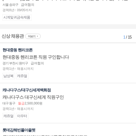
부점장/판매사원 채용
서울 송파구
급여협의
경력8년↑ 09/05까지
시계및귀금속제품
신상 채용관
더보기
1
/ 15
현대중동 헨리코튼
현대중동 헨리코튼 직원 구인합니다
경기 부천시 원미구
급여협의
경력1년↑ 채용시까지
남성복
캐쥬얼
캐나다구스/대구신세계백화점
캐나다구스 대구신세계 직원구인
대구 동구
월급
2,500,000원
경력1년↑ 채용시까지
캐쥬얼
아우터
롯데김해빈폴아울렛