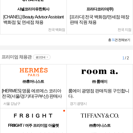
샤넬코리아유한회사
프라다코리아(주)
[CHANEL] Beauty Advisor Assistant
[프라다] 전국 백화점/면세점 매장
백화점 및 면세점 채용
판매 직원 채용
전국 백화점
전국 지점
총
31
건 전체보기
프리미엄 채용관
광고안내
1
/ 2
㈜휴머니스트
㈜ 룸에이
[HERMES] 명품 에르메스 코리아
룸에이 광명점 판매직원 구인합니
전국(서울/경기/대구/부산) 판매사
다.
원
서울 강남구
경기 광명시
FR8IGHT / 여주 프리미엄 아울렛
㈜휴머니스트