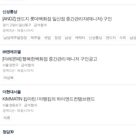
신성통상
[ANDZ] 앤드지 롯데백화점 일산점 중간관리자(매니저) 구인
경기 고양시 일산동구
급여협의
경력3년↑ 채용시까지
남성캐주얼정장
캐주얼
셋업
정장
남성
캐릭터
신성통상
앤드지
수트
남
㈜엔에프엘
[마레몬떼] 행복한백화점 중간관리 매니저 구인공고
서울 양천구
급여협의
경력1년↑ 채용시까지
여성복
더현대서울
KIMMATIN 킴마틴 / 마뗑킴의 하이엔드컨템브랜드
서울 영등포구
급여협의
경력1년↑ 채용시까지
의류
청담30