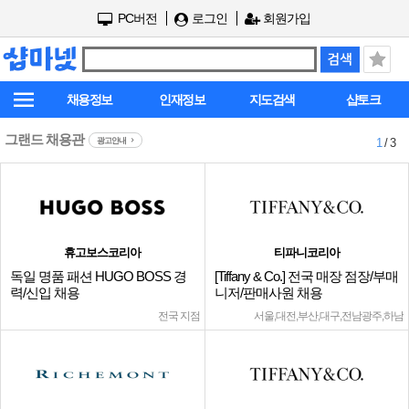
PC버전
로그인
회원가입
채용정보
인재정보
지도검색
샵토크
그랜드 채용관
광고안내
1
/ 3
휴고보스코리아
티파니코리아
독일 명품 패션 HUGO BOSS 경
[Tiffany & Co.] 전국 매장 점장/부매
력/신입 채용
니저/판매사원 채용
전국 지점
서울,대전,부산,대구,전남광주,하남