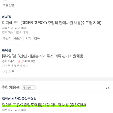
의류신발
㈜세정
디디에 두보(DIDIER DUBOT) 주얼리 판매사원 채용(수도권 지역)
서울 지점
급여협의
경력5년↑ 채용시까지
주얼리
준보석
시계
잡화
㈜다폼
[주4일/일13만/단기]멜본 바리루스 의류 판매사원채용
경기 파주시
일급
140,000원
경력무관 채용시까지
여성의류
추천 채용관
광고안내
1
/ 4
탑텐키즈 / NC 중앙로역점
탑텐키즈 [NC 중앙로역점] 매장 매니저 채용 (중간관리)
대전 중구
급여협의