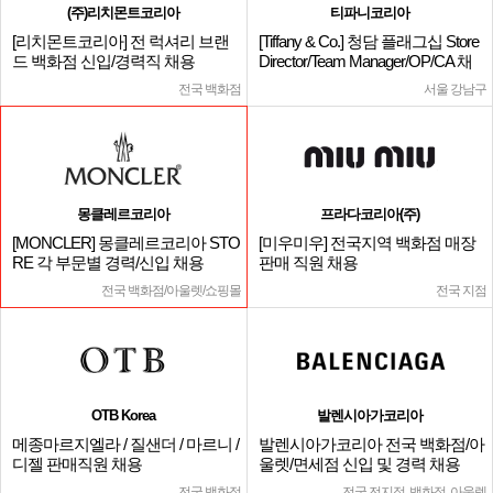
(주)리치몬트코리아
티파니코리아
[리치몬트코리아] 전 럭셔리 브랜
[Tiffany & Co.] 청담 플래그십 Store
드 백화점 신입/경력직 채용
Director/Team Manager/OP/CA 채
용
전국 백화점
서울 강남구
몽클레르코리아
프라다코리아(주)
[MONCLER] 몽클레르코리아 STO
[미우미우] 전국지역 백화점 매장
RE 각 부문별 경력/신입 채용
판매 직원 채용
전국 백화점/아울렛/쇼핑몰
전국 지점
OTB Korea
발렌시아가코리아
메종마르지엘라 / 질샌더 / 마르니 /
발렌시아가코리아 전국 백화점/아
디젤 판매직원 채용
울렛/면세점 신입 및 경력 채용
전국 백화점
전국 전지점, 백화점, 아울렛