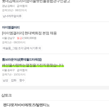
롯데김해프리미엄아울렛빈폴종합관구인광고
경남 김해시
급여협의
경력10년↑ 08/22까지
남녀캐주얼의류
아이엠갤러리
[아이엠갤러리] 현대백화점 본점 채용
서울 강남구
월급
2,500,000원
경력1년↑ 08/20까지
예술품_그림 조각 공예 식기류 외
톰브라운여성(롯데월드타워점)
패션을사랑하는열정을가진직원찾습니다.
서울 송파구
급여협의
경력7년↑ 10/31까지
남성
잡화
향수
샵토크
펜디/로저비비에/토즈/발렌티노