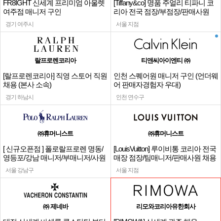
FR8IGHT 신세계 프리미엄 아울렛
[Tiffany&co] 명품 주얼리 티파니 코
여주점 매니저 구인
리아 전국 점장/부점장/판매사원
경기 여주시
서울 지점
랄프로렌코리아
티앤씨아이엔티 ㈜
[랄프로렌코리아] 직영 스토어 직원
인천 스퀘어원 매니저 구인 (언더웨
채용 (본사 소속)
어 판매자경험자 우대)
경기 하남시
인천 연수구
㈜휴머니스트
㈜휴머니스트
[ 신규오픈점 ] 폴로랄프로렌 명동/
[LouisVuitton] 루이비통 코리아 전국
영등포/강남 매니저/부매니저/사원
매장 점장/팀매니저/판매사원 채용
서울 강남구
서울 지점
㈜ 제네바
리모와코리아유한회사