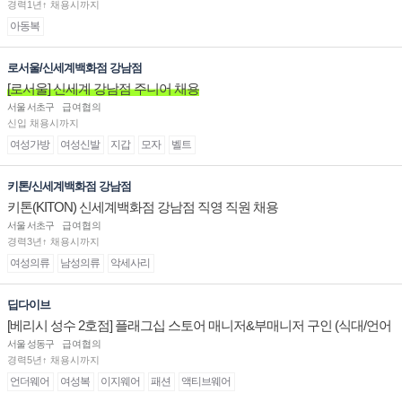
경력1년↑ 채용시까지
아동복
로서울/신세계백화점 강남점
[로서울] 신세계 강남점 주니어 채용
서울 서초구
급여협의
신입 채용시까지
여성가방
여성신발
지갑
모자
벨트
키톤/신세계백화점 강남점
키톤(KITON) 신세계백화점 강남점 직영 직원 채용
서울 서초구
급여협의
경력3년↑ 채용시까지
여성의류
남성의류
악세사리
딥다이브
[베리시 성수 2호점] 플래그십 스토어 매니저&부매니저 구인 (식대/언어
수당 지급)
서울 성동구
급여협의
경력5년↑ 채용시까지
언더웨어
여성복
이지웨어
패션
액티브웨어