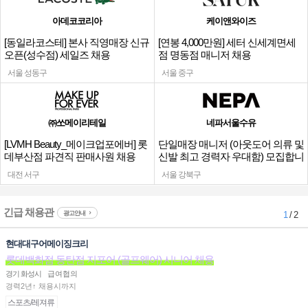
아데코코리아
케이앤와이즈
[동일라코스테] 본사 직영매장 신규
[연봉 4,000만원] 세터 신세계면세
오픈(성수점) 세일즈 채용
점 명동점 매니저 채용
서울 성동구
서울 중구
㈜쏘메이리테일
네파서울수유
[LVMH Beauty_메이크업포에버] 롯
단일매장 매니저 (아웃도어 의류 및
데부산점 파견직 판매사원 채용
신발 최고 경력자 우대함) 모집합니
다.
대전 서구
서울 강북구
긴급 채용관
광고안내
1
/ 2
현대대구어메이징크리
롯데백화점 동탄점 지포어 (골프웨어) 시니어 채용
경기 화성시
급여협의
경력2년↑ 채용시까지
스포츠/레져류