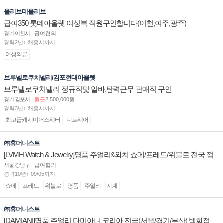
올리브데올리브
급여350 롯데아울렛 여성복 직원구인합니다(이천,여주,광주)
경기 이천시
급여협의
경력2년↑ 채용시까지
여성의류
브루넬로쿠치넬리/김포현대아울렛
브루넬로쿠치넬리 정규직및 알바.탄력근무 판매직 구인
경기 김포시
월급
2,500,000원
경력3년↑ 채용시까지
최고급캐시미어스웨터
니트웨어
㈜휴머니스트
[LVMH Watch & Jewelry]명품 주얼리&와치 쇼메/프레드/위블로 전국 점
장/부점장/판매사원 채용
서울 강남구
급여협의
경력10년↑ 09/05까지
쇼메
프레드
위블로
명품
주얼리
시계
㈜휴머니스트
[DAMIANI]명품 주얼리 다미아니 코리아 전국(서울/경기/부산) 백화점