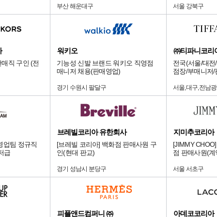
부산 해운대구
서울 강북구
아
워키오
㈜티파니코리
매직 구인 (전
기능성 신발 브랜드 워키오 직영점
전국(서울/대전/
매니저 채용(판매영업)
점장/부매니저/
경기 수원시 팔달구
서울,대구,전남광
브레빌코리아 유한회사
지미추코리아
영업팀 정규직
[브레빌 코리아] 백화점 판매사원 구
[JIMMY CH
니저급
인(현대 판교)
점 판매사원(계
경기 성남시 분당구
서울 서초구
피플앤드컴퍼니 ㈜
아데코코리아