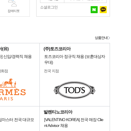
소셜로그인
잡에티켓
상품안내
(유)
(주)토즈코리아
] 신입/경력직 채용
토즈코리아 정규직 채용 (보훈대상자
우대)
백화점
전국 지점
발렌티노코리아
슬립마스터 전국 대규모
[VALENTINO KOREA] 전국 매장 Clie
nt Advisor 채용