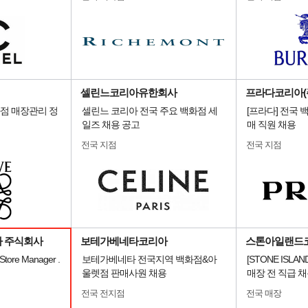
셀린느코리아유한회사
프라다코리아(
화점 매장관리 정
셀린느 코리아 전국 주요 백화점 세
[프라다] 전국
일즈 채용 공고
매 직원 채용
전국 지점
전국 지점
 주식회사
보테가베네타코리아
스톤아일랜드
tore Manager .
보테가베네타 전국지역 백화점&아
[STONE ISL
울렛점 판매사원 채용
매장 전 직급 
전국 전지점
전국 매장