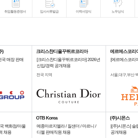
취업활동증명서
입사서류발급
이력서양식
노무상식
)
크리스챤디올꾸뛰르코리아
에르메스코리아
전국 매장 판매
[크리스챤디올꾸뛰르코리아] 2026년
[에르메스코리아
신입/경력 공개채용
전국 지역
서울,대구,부산 
OTB Korea
(주)시몬스
국 백화점/아울
메종마르지엘라 / 질샌더 / 마르니 /
[(주)시몬스] 
력 채용
디젤 판매직원 채용
공개채용