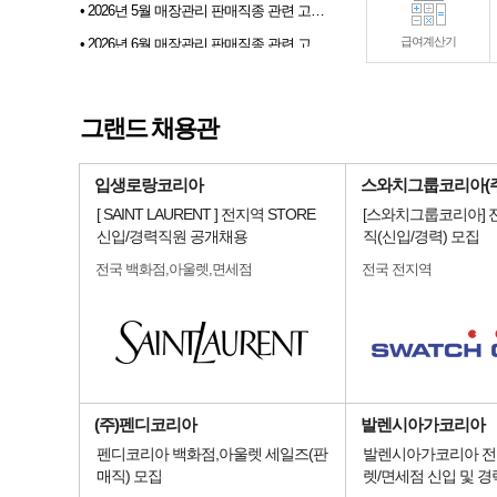
• 2026년 5월 매장관리 판매직종 관련 고용동향
• 2026년 6월 매장관리 판매직종 관련 고용동향
급여계산기
• 2026년 07월 샵토크 게시판 이벤트 당첨자발표
• 2026년 6월 샵마넷 파견 및 채용대행업체 인기순위 TOP 10
그랜드 채용관
• 전문부스채용관 배너 이미지 업데이트 안내
입생로랑코리아
스와치그룹코리아(주
[ SAINT LAURENT ] 전지역 STORE
[스와치그룹코리아] 
신입/경력직원 공개채용
직(신입/경력) 모집
전국 백화점,아울렛,면세점
전국 전지역
(주)펜디코리아
발렌시아가코리아
펜디코리아 백화점,아울렛 세일즈(판
발렌시아가코리아 전
매직) 모집
렛/면세점 신입 및 경