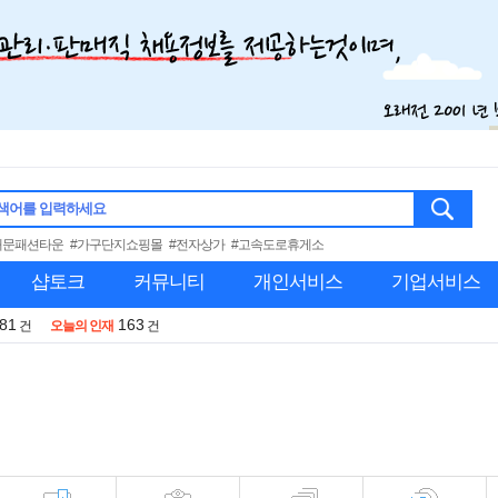
색어를 입력하세요
대문패션타운
#가구단지쇼핑몰
#전자상가
#고속도로휴게소
샵토크
커뮤니티
개인서비스
기업서비스
981
163
건
오늘의 인재
건