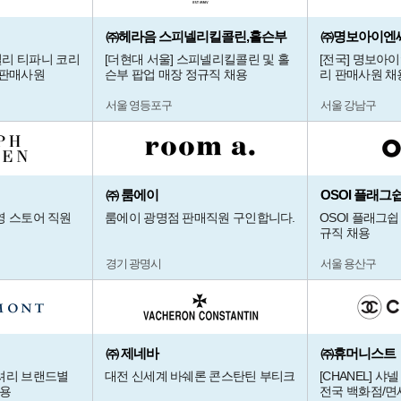
㈜헤라음 스피넬리킬콜린,홀슨부
㈜명보아이엔
 주얼리 티파니 코리
[더현대 서울] 스피넬리킬콜린 및 홀
[전국] 명보아이
/판매사원
슨부 팝업 매장 정규직 채용
리 판매사원 채용
서울 영등포구
서울 강남구
㈜ 룸에이
OSOI 플래그
영 스토어 직원
룸에이 광명점 판매직원 구인합니다.
OSOI 플래그쉽
규직 채용
경기 광명시
서울 용산구
㈜ 제네바
㈜휴머니스트
셔리 브랜드별
대전 신세계 바쉐론 콘스탄틴 부티크
[CHANEL] 샤넬
채용
전국 백화점/면