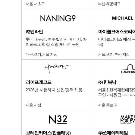
서울 서초구
부산 해운대구
㈜엔라인
마이클코어스코리
롯데대구점, 여주빌리지 매니저, 아
마이클코어스 매장 판
이파크고척점 직영매니져 구인
국)
대구,경기,서울 지점
서울,경기,부산 지점
라이프레코드
㈜ 한복남
2026년 시현하다 신입/경력 채용
서울 ] 한복체험매장
구인 - 사원급 ~ 매
서울 지점
서울 종로구
브레인커머스(잡플래닛)
㈜쏘메이리테일