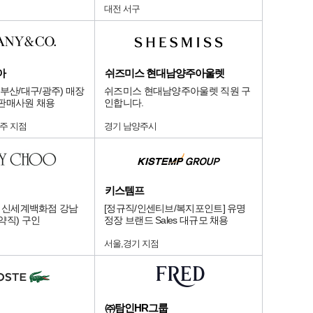
대전 서구
아
쉬즈미스 현대남양주아울렛
부산/대구/광주) 매장
쉬즈미스 현대남양주아울렛 직원 구
판매사원 채용
인합니다.
주 지점
경기 남양주시
키스템프
OO] 신세계백화점 강남
[정규직/인센티브/복지포인트] 유명
약직) 구인
정장 브랜드 Sales 대규모 채용
서울,경기 지점
㈜탐인HR그룹