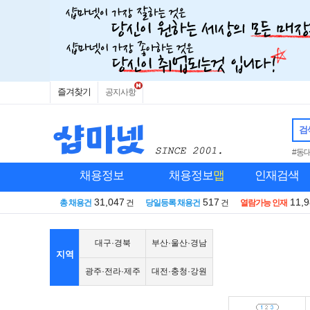
즐겨찾기
공지사항
검
#동
채용정보
채용정보
맵
인재검색
31,047
517
11,
총 채용건
건
당일등록 채용건
건
열람가능 인재
대구·경북
부산·울산·경남
지역
광주·전라·제주
대전·충청·강원