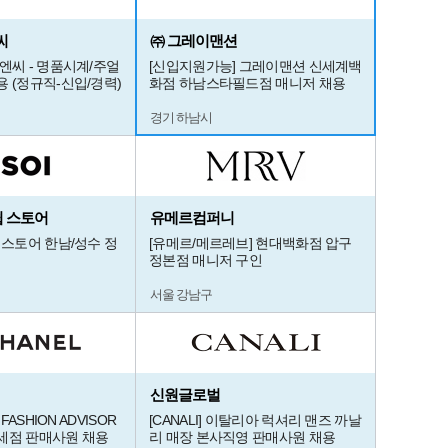
씨
㈜ 그레이맨션
엔씨 - 명품시계/주얼
[신입지원가능] 그레이맨션 신세계백
 (정규직-신입/경력)
화점 하남스타필드점 매니저 채용
경기 하남시
쉽 스토어
유메르컴퍼니
 스토어 한남/성수 정
[유메르/메르레브] 현대백화점 압구
정본점 매니저 구인
서울 강남구
신원글로벌
 FASHION ADVISOR
[CANALI] 이탈리아 럭셔리 맨즈 까날
세점 판매사원 채용
리 매장 본사직영 판매사원 채용