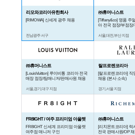
리모와코리아유한회사
㈜휴머니스트
[RIMOWA] 신세계 광주 채용
[Tiffany&co] 명품
아 전국 점장/부점장
전남광주 서구
서울,대전,부산 지점
㈜휴머니스트
랄프로렌코리아
[LouisVuitton] 루이비통 코리아 전국
[랄프로렌코리아] 직
매장 점장/팀매니저/판매사원 채용
채용 (본사 소속)
서울,경기,대구 지점
경기,서울 지점
FR8IGHT / 여주 프리미엄 아울렛
㈜휴머니스트
FR8IGHT 신세계 프리미엄 아울렛
[리치몬트코리아] 럭
여주점 매니저 구인
전국 판매사원/OP 