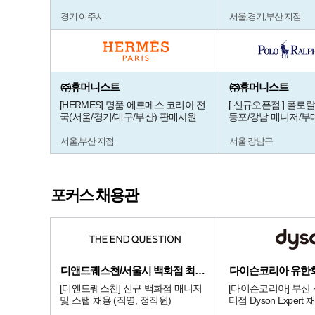
경기 여주시
서울,경기,부산 지점
㈜휴머니스트
㈜휴머니스트
[HERMES] 명품 에르메스 코리아 전
[ 신규오픈점 ] 폴로
국(서울/경기/대구/부산) 판매사원
등포/강남 매니저/부
서울,부산 지점
서울 강남구
포커스 채용관
디앤드퀘스천/서울시 백화점 최상급 점
다이슨코리아 유한
[디앤드퀘스천] 신규 백화점 매니저
[다이슨코리아] 부산
및 스탭 채용 (직영, 정직원)
티점 Dyson Expert 