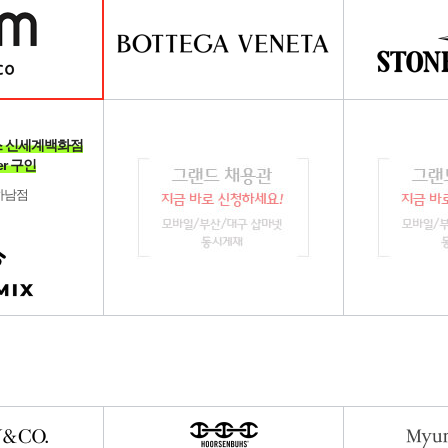
시믹스 신세계백화점
er 구인
하남점