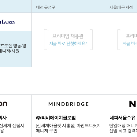
대전 유성구
서울,대구 지점
랄프로렌 명동/영
매니저/사원
회사
㈜ 티비에이치글로벌
네파서울수유
 신세계 센텀시
[신세계아울렛 시흥점] 마인드브릿지
단일매장 매니저
채용
매니저 구인
신발 최고 경력
다.