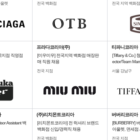
아울렛
전국 백화점
전국 지역 백화점
프라다코리아(주)
티파니코리아
국지점 직영점
[미우미우] 전국지역 백화점 매장판
[Tiffany & Co.
매 직원 채용
ector/Team Ma
전국 지점
서울 강남구
사
(주)리치몬트코리아
버버리코리아
sor Assistant 백
[리치몬트코리아] 전 럭셔리 브랜드
[BURBERRY
백화점 신입/경력직 채용
아울렛, 면세점 
전국 백화점
전국 지점