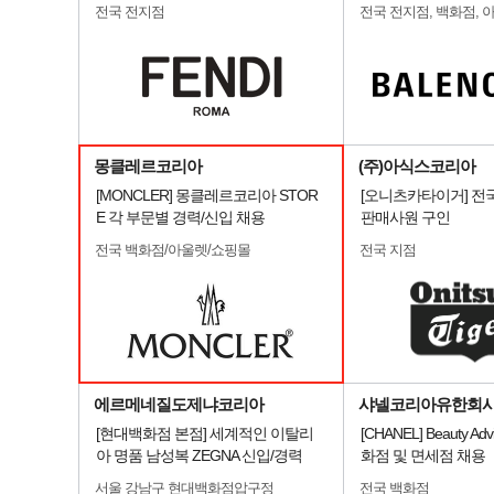
전국 전지점
전국 전지점, 백화점, 
몽클레르코리아
(주)아식스코리아
[MONCLER] 몽클레르코리아 STOR
[오니츠카타이거] 전
E 각 부문별 경력/신입 채용
판매사원 구인
전국 백화점/아울렛/쇼핑몰
전국 지점
에르메네질도제냐코리아
샤넬코리아유한회
[현대백화점 본점] 세계적인 이탈리
[CHANEL] Beauty Advi
아 명품 남성복 ZEGNA 신입/경력
화점 및 면세점 채용
서울 강남구 현대백화점압구정
전국 백화점