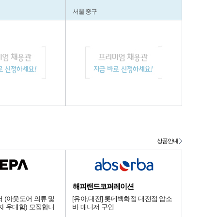
서울 중구
상품안내
해피랜드코퍼레이션
 (아웃도어 의류 및
[유아,대전] 롯데백화점 대전점 압소
자 우대함) 모집합니
바 매니저 구인