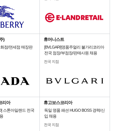
주)
휴머니스트
 백화점/면세점 매장판
[BVLGARI]명품주얼리 불가리코리아
전국 점장/부점장/판매사원 채용
전국 지점
코리아
휴고보스코리아
AND] 스톤아일랜드 전국
독일 명품 패션 HUGO BOSS 경력/신
채용
입 채용
전국 지점