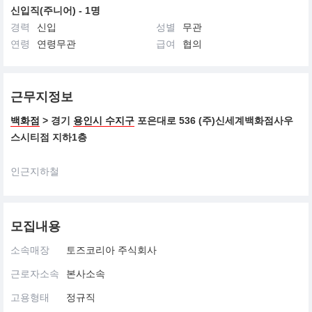
신입직(주니어) - 1명
경력
신입
성별
무관
연령
연령무관
급여
협의
근무지정보
백화점
> 경기
용인시 수지구
포은대로 536 (주)신세계백화점사우
스시티점 지하1층
인근지하철
모집내용
소속매장
토즈코리아 주식회사
근로자소속
본사소속
고용형태
정규직