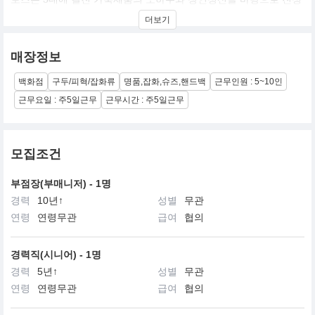
한 명품을 지향하는 브랜드로서 현재 이태리를 대표하는 명품브랜
더보기
드로 자리잡고있다. 100여년동안 전과정을 핸드메이드로 제작하는
장인정신을 끊임없이 지켜왔으며 현재 TODS.Hogan, Fay, Roger
Vivier 등의 브랜드를 소유하고 있으며 이들 브랜드와 함께 럭셔리
매장정보
패션그룹으로 성장하고있다. 토즈품질의 핵심은 좋은 가죽은 영혼
의 신발이라는 Della Valle 의 철학이 담겨있다.
백화점
구두/피혁/잡화류
명품,잡화,슈즈,핸드백
근무인원 : 5~10인
근무요일 : 주5일근무
근무시간 : 주5일근무
모집조건
부점장(부매니저) - 1명
경력
10년↑
성별
무관
연령
연령무관
급여
협의
경력직(시니어) - 1명
경력
5년↑
성별
무관
연령
연령무관
급여
협의