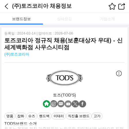
(주)토즈코리아 채용정보
브랜드정보
상세요강
기업소개
등록일 : 2024-02-14 | 업데이트 : 2026-07-06
토즈코리아 정규직 채용(보훈대상자 우대) - 신
세계백화점 사우스시티점
(주)토즈코리아
토즈(TOD'S)
명품
잡화
슈즈
핸드백
이태리
직진출 브랜드
고가
TODS브랜드 소개
토즈는 3대에 걸친 가죽제품의 노하우와 장인정신을 바탕으로 진정