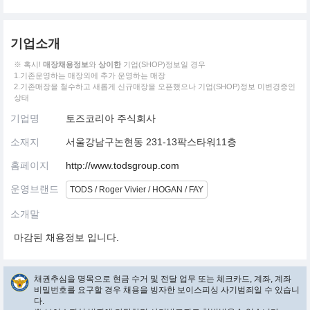
기업소개
※ 혹시!
매장채용정보
와
상이한
기업(SHOP)정보일 경우
1.기존운영하는 매장외에 추가 운영하는 매장
2.기존매장을 철수하고 새롭게 신규매장을 오픈했으나 기업(SHOP)정보 미변경중인
상태
기업명
토즈코리아 주식회사
소재지
서울강남구논현동 231-13팍스타워11층
홈페이지
http://www.todsgroup.com
운영브랜드
TODS / Roger Vivier / HOGAN / FAY
소개말
마감된 채용정보 입니다.
채권추심을 명목으로 현금 수거 및 전달 업무 또는 체크카드, 계좌, 계좌
비밀번호를 요구할 경우 채용을 빙자한 보이스피싱 사기범죄일 수 있습니
다.