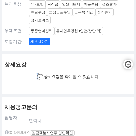
복리후생
4대보험
퇴직금
인센티브제
야근수당
경조휴가
휴일수당
연장근로수당
근무복 지급
정기휴가
정기보너스
우대조건
동종업계경력
유사업무경험 (영업/상담 외)
모집기간
채용시까지
상세요강
상세요강을 확대할 수 있습니다.
채용공고문의
담당자
연락처
꼭 확인하세요
임금체불사업주 명단확인