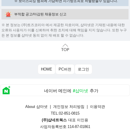
※ 보이스피싱 범죄에 가담하면 사기방조죄로 처벌받을수 있습니다.
부적합 공고/마감된 채용정보 신고
※ 본 정보는 (주)토즈코리아 에서 제공한 자료이며, 샵마넷은 기재된 내용에 대한
오류와 사용자가 이를 신뢰하여 취한 조치에 대해 책임을 지지 않습니다. 또한 누구
든 본 정보를 샵마넷 동의 없이 재 배포 할 수 없습니다.
HOME
PC버전
로그인
네이버 메인에
#샵마넷
추가
About 샵마넷
|
개인정보 처리방침
|
이용약관
TEL:02-851-0815
(주)샵네트웍스
대표 이인용
사업자등록번호:114-87-01861