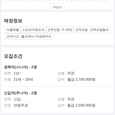
최초 1888년 1월 과학자, 탐험가, 학자 등 33인의 지식인들에 의해
설립되었습니다.
더보기
전세계 최초 한국에서 어패럴 론칭으로 T.P.O에 구애 받지 않으며
기능적 아웃도어 베이스에 진보된 캐주얼 컨템포러리 무드를 제안
하고있습니다.
매장정보
브랜드 역사성과 디자인적 혁신의 결합인 내셔널지오그래픽 어패럴
에서 의류, 잡화, 신발, 캐리어 외 다양한 상품들을 제안합니다.
아울렛몰
스포츠/아웃도어
근무인원 : 5~10인
근무요일 : 근무요일협의
근무시간 : 출근10시~마감때까지
모집조건
경력직(시니어) - 2명
경력
1년↑
성별
무관
연령
21세 ~ 28세
급여
월급 2,700,000원
신입직(주니어) - 2명
경력
신입
성별
무관
연령
연령무관
급여
월급 2,500,000원