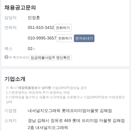
채용공고문의
담당자
민정훈
연락처
051-810-3432
전화하기
010-9995-3657
전화하기
문자보내기
팩스
02--
꼭 확인하세요
임금체불사업주 명단확인
기업소개
※ 혹시!
매장채용정보
와
상이한
기업(SHOP)정보일 경우
1.기존운영하는 매장외에 추가 운영하는 매장
2.기존매장을 철수하고 새롭게 신규매장을 오픈했으나 기업(SHOP)정보 미변경중인
상태
기업명
내셔널지오그래픽 롯데프리미엄아울렛 김해점
소재지
경남 김해시 장유로 469 롯데 프리미엄 아울렛 김해점
2층 내셔널지오그래픽