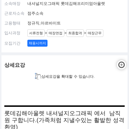
소속매장
내셔널지오그래픽 롯데김해프리미엄아울렛
근로자소속
점주소속
고용형태
정규직,아르바이트
입사과정
>
>
>
서류전형
매장면접
최종합격
매장근무
모집기간
채용시까지
상세요강
상세요강을 확대할 수 있습니다.
롯데김해아울렛 내셔널지오그래픽 에서 남직
원 구합니다.(가족처럼 지낼수있는 활발한 성격
환영)