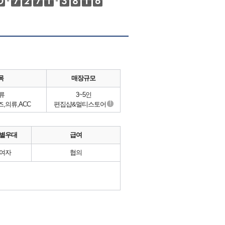
목
매장규모
류
3~5인
!
,의류,ACC
편집샵&멀티스토어
별우대
급여
여자
협의