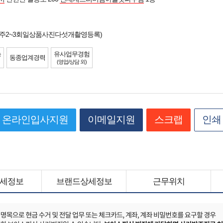
시간주2~3회일상품사진다섯개촬영등록)
능
유사업무경험
동종업계경력
(영업/상담 외)
온라인입사지원
이메일지원
스크랩
인쇄
세정보
브랜드상세정보
근무위치