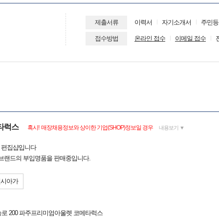
제출서류
이력서
자기소개서
주민등
접수방법
온라인 접수
이메일 접수
메타럭스
혹시! 매장채용정보와 상이한 기업(SHOP)정보일 경우
내용보기 ▼
 편집샵입니다
 브랜드의 부입명품을 판매중입니다.
렌시아가
승로 200 파주프리미엄아울렛 코메타럭스