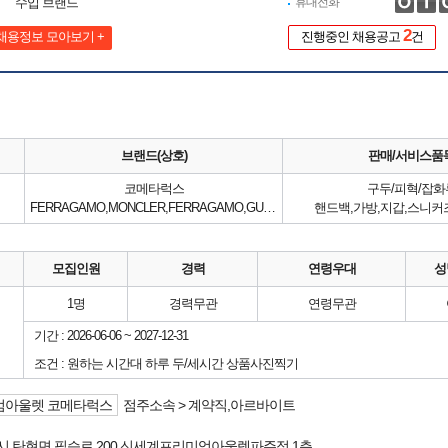
수입 브랜드
휴대전화
2
채용정보 모아보기 +
진행중인 채용공고
건
브랜드(상호)
판매/서비스품
코메타럭스
구두/피혁/잡화
FERRAGAMO,MONCLER,FERRAGAMO,GUCCI,PRADA,YSL
핸드백,가방,지갑,스니커즈
모집인원
경력
연령우대
성
1명
경력무관
연령무관
기간 : 2026-06-06 ~ 2027-12-31
조건 : 원하는 시간대 하루 두/세시간 상품사진찍기
엄아울렛 코메타럭스
점주소속 > 계약직,아르바이트
시
탄현면 필승로 200
신세계프리미엄아울렛파주점
1층