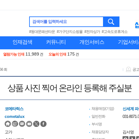
검색어를 입력하세요
#동대문패션타운
#가구단지쇼핑몰
#전자상가
#고속도로휴게소
인재검색
커뮤니티
개인서비스
기업서비
11,989
175
열람가능 인재
건
오늘의 인재
건
66 회
공
상품 사진 찍어 온라인 등록해 주실분
코메타럭스
채용매장(기업)
신세계 
cometalux
일반전화
031-8071-
부서명
고가
채용담당자
김서영