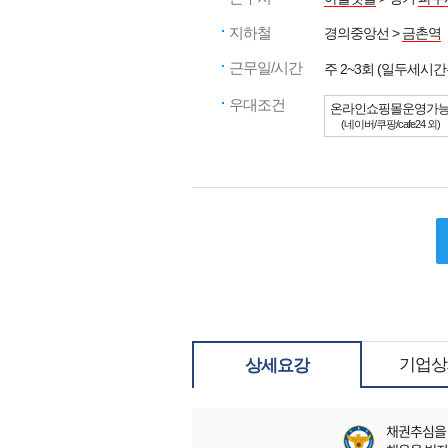
지하철
경의중앙선 >
금촌역
근무일/시간
주 2~3회 (일두세
우대조건
온라인쇼핑몰운영가
(네이버/쿠팡/cafe24 외)
기업상
상세요강