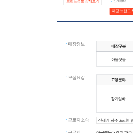
전개형태
브랜드정보 상세보기
해당 브랜드 
매장정보
매장구분
아울렛몰
모집요강
고용분야
장기알바
근로자소속
신세계 파주 프리미
근무지
아울렛몰
> 경기
파주