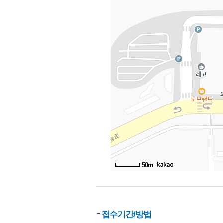
50m
접수기간/방법