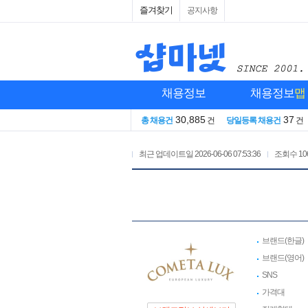
즐겨찾기
공지사항
채용정보
채용정보
맵
30,885
37
총 채용건
건
당일등록 채용건
건
최근 업데이트일
2026-06-06 07:53:36
조회수
10
브랜드(한글)
브랜드(영어)
SNS
가격대