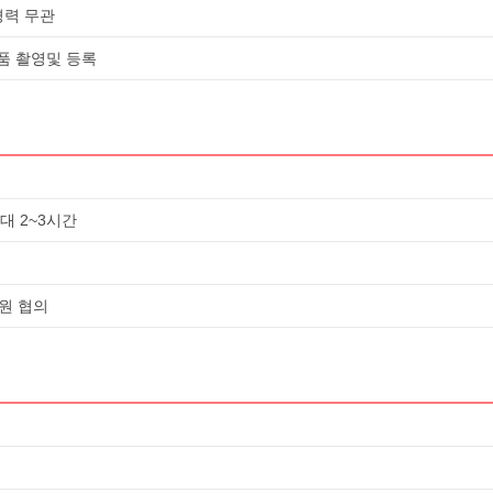
경력 무관
품 촬영및 등록
대 2~3시간
원 협의