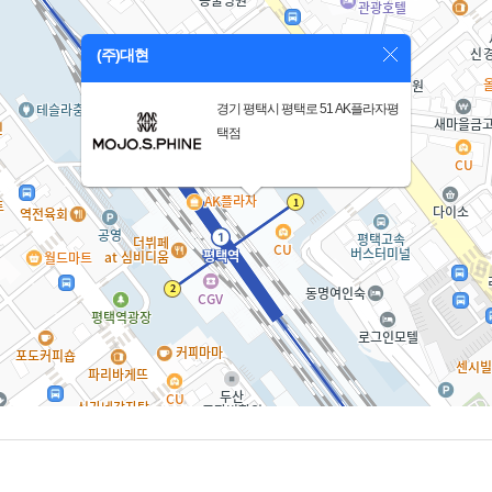
(주)대현
경기 평택시 평택로 51 AK플라자평
택점