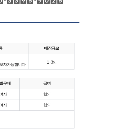
목
매장규모
1~3인
초보자가능합니다
별우대
급여
여자
협의
여자
협의