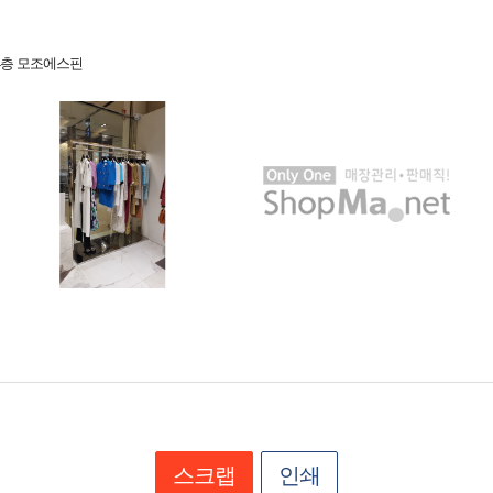
 4층 모조에스핀
스크랩
인쇄