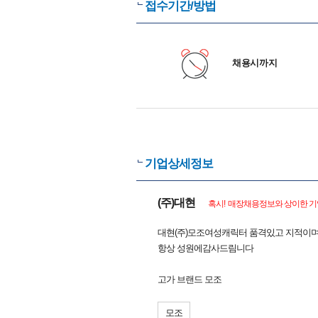
접수기간/방법
채용시까지
기업상세정보
(주)대현
혹시! 매장채용정보와 상이한 기업
대현(주)모조여성캐릭터 품격있고 지적이며
항상 성원에감사드림니다
고가 브랜드 모조
모조