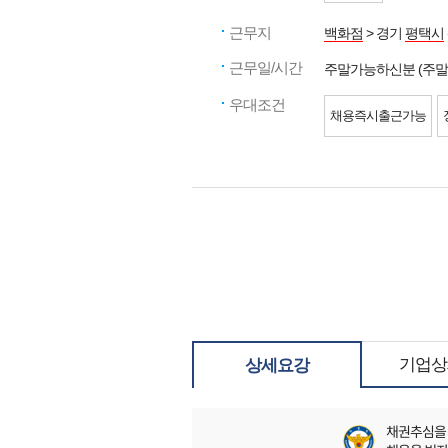
근무지
백화점
> 경기
평택시
근무일/시간
주말가능하신분 (주
우대조건
채용즉시출근가능
기업상
상세요강