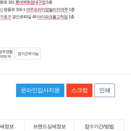
평로 161
롯데백화점대구점
5층
시
명품로 316-1
여주프리미엄빌리지여주
1층
구로구
경인로43길 49
아이파크몰고척점
1층
업무경험
장기근무가능
/상담 외)
온라인입사지원
스크랩
인쇄
세정보
브랜드상세정보
접수기간/방법