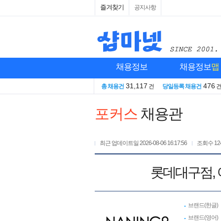
즐겨찾기
공지사항
채용정보
채용정보
맵
31,117
476
총 채용건
건
당일등록 채용건
포커스
채용관
최근 업데이트일
2026-08-06 16:17:56
조회수
12
롯데대구점,
브랜드(한글)
브랜드(영어)