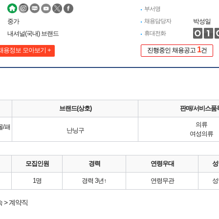
부서명
중가
채용담당자
박성일
내셔널(국내) 브랜드
휴대전화
1
채용정보 모아보기 +
진행중인 채용공고
건
브랜드(상호)
판매/서비스품
의류
몰/패
난닝구
여성의류
모집인원
경력
연령우대
성
1명
경력 3년↑
연령무관
성
 > 계약직