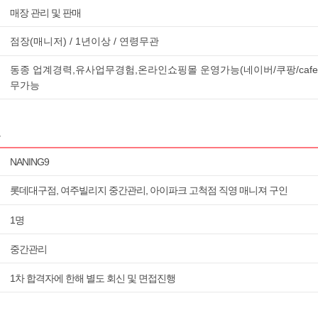
매장 관리 및 판매
점장(매니저) / 1년이상 / 연령무관
동종 업계경력,유사업무경험,온라인쇼핑몰 운영가능(네이버/쿠팡/cafe2
무가능
용
NANING9
롯데대구점, 여주빌리지 중간관리, 아이파크 고척점 직영 매니져 구인
1명
중간관리
1차 합격자에 한해 별도 회신 및 면접진행