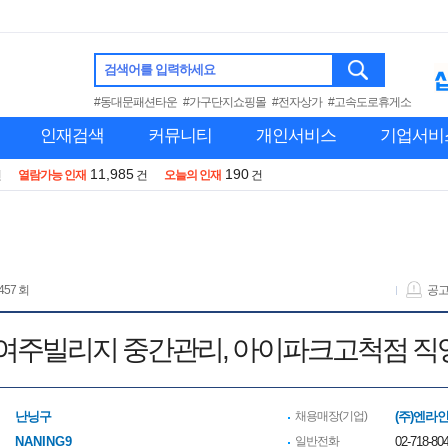
검색어를 입력하세요
#동대문패션타운
#가구단지쇼핑몰
#전자상가
#고속도로휴게소
인재검색
커뮤니티
개인서비스
기업서비
11,985
190
건
열람가능 인재
건
오늘의 인재
건
457 회
공
 여주빌리지 중간관리, 아이파크고척점 직
난닝구
채용매장(기업)
(주)엔라
NANING9
일반전화
02-718-80