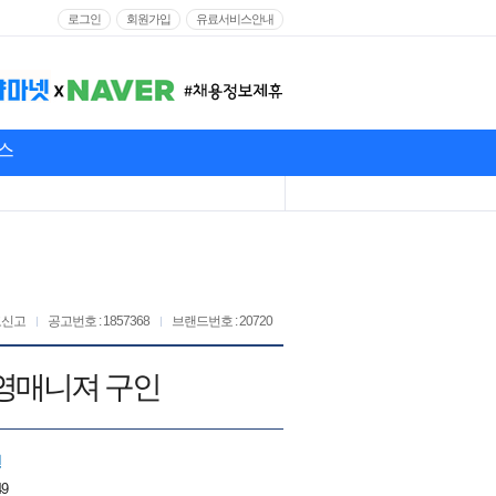
로그인
회원가입
유료서비스안내
스
고신고
공고번호 : 1857368
브랜드번호 : 20720
영매니져 구인
인
49