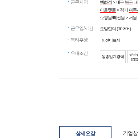
근무지역
백화점
> 대구
북구
태
아울렛몰
> 경기
여주
쇼핑몰/패션몰
> 서울
근무일/시간
요일협의 (10:30~)
복리후생
인센티브제
우대조건
유사
동종업계경력
(영업
기업상
상세요강