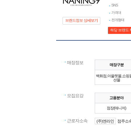
SNS
가격대
전개형태
브랜드정보 상세보기
해당 브랜드 
매장정보
매장구분
백화점,아울렛몰,쇼핑
션몰
모집요강
고용분야
점장(매니저)
근로자소속
(주)엔라인
점주소속