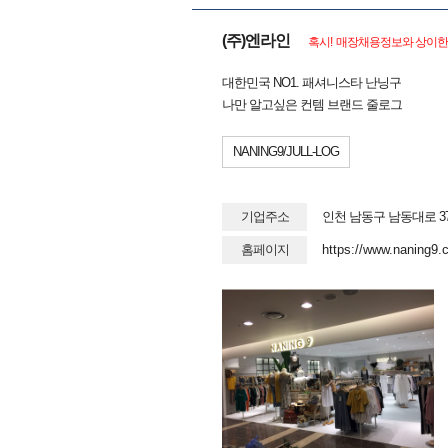
(주)엔라인
혹시! 매장채용정보와 상이한 
대한민국 NO1. 패셔니스타 난닝구
나만 알고싶은 컨템 브랜드 줄로그
NANING9/JULL-LOG
기업주소
인천 남동구 남동대로 37
홈페이지
https://www.naning9.