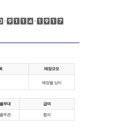
목
매장규모
매장별 상이
별우대
급여
별무관
협의