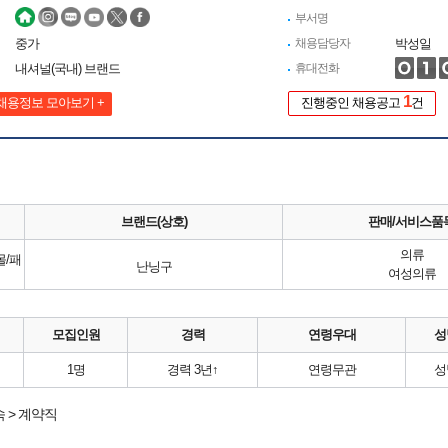
부서명
중가
채용담당자
박성일
내셔널(국내) 브랜드
휴대전화
1
채용정보 모아보기 +
진행중인 채용공고
건
브랜드(상호)
판매/서비스품
의류
몰/패
난닝구
여성의류
모집인원
경력
연령우대
성
1명
경력 3년↑
연령무관
성
 > 계약직