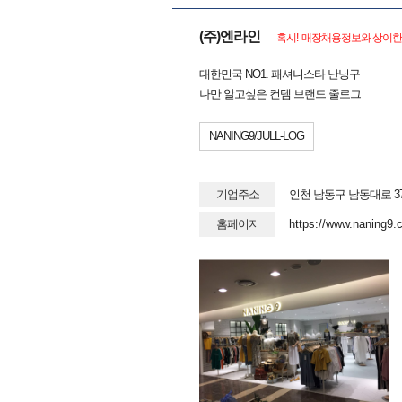
(주)엔라인
혹시! 매장채용정보와 상이한 
대한민국 NO1. 패셔니스타 난닝구
나만 알고싶은 컨템 브랜드 줄로그
NANING9/JULL-LOG
기업주소
인천 남동구 남동대로 37
홈페이지
https://www.naning9.