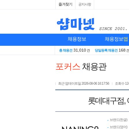
즐겨찾기
공지사항
채용정보
채용정보
맵
31,010
168
총 채용건
건
당일등록 채용건
포커스
채용관
최근 업데이트일
2026-08-06 16:17:56
조회수
12
롯데대구점,
브랜드(한글)
브랜드(영어)