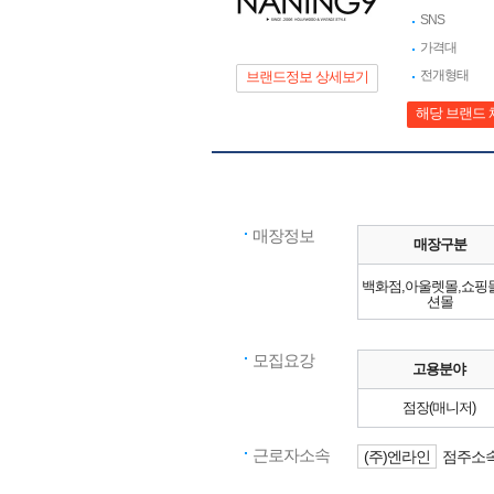
SNS
가격대
전개형태
브랜드정보 상세보기
해당 브랜드 
매장정보
매장구분
백화점,아울렛몰,쇼핑
션몰
모집요강
고용분야
점장(매니저)
근로자소속
(주)엔라인
점주소속