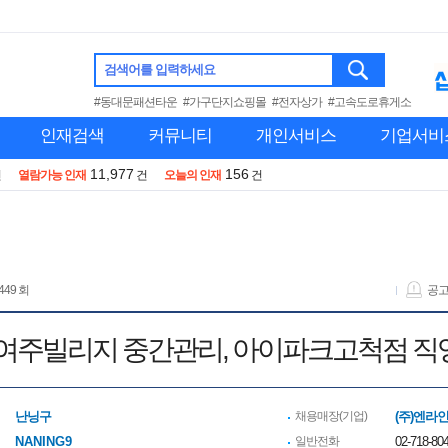
검색어를 입력하세요
#동대문패션타운
#가구단지쇼핑몰
#전자상가
#고속도로휴게소
인재검색
커뮤니티
개인서비스
기업서비
11,977
156
건
열람가능 인재
건
오늘의 인재
건
449 회
공
 여주빌리지 중간관리, 아이파크고척점 직
난닝구
채용매장(기업)
(주)엔라
NANING9
일반전화
02-718-80