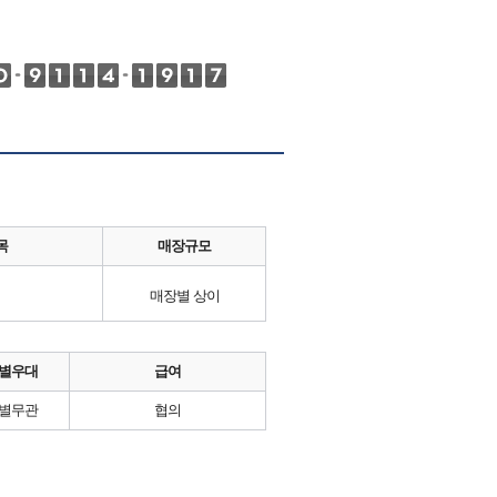
목
매장규모
매장별 상이
별우대
급여
별무관
협의