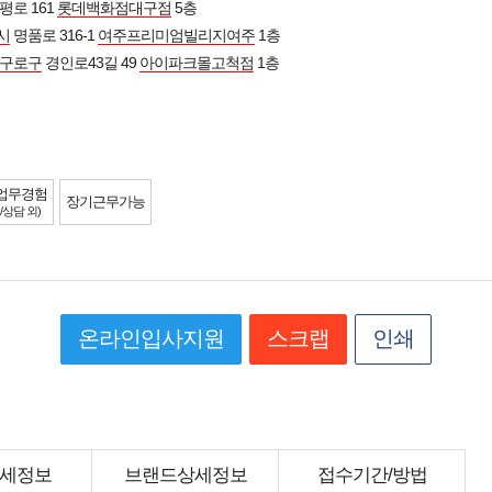
평로 161
롯데백화점대구점
5층
시
명품로 316-1
여주프리미엄빌리지여주
1층
구로구
경인로43길 49
아이파크몰고척점
1층
업무경험
장기근무가능
/상담 외)
온라인입사지원
스크랩
인쇄
세정보
브랜드상세정보
접수기간/방법