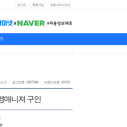
로그인
회원가입
유료서비스안내
스
고신고
공고번호 : 1857368
브랜드번호 : 20720
영매니져 구인
인
49