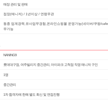
매장 관리 및 판매
점장(매니저) / 1년이상 / 연령무관
동종 업계경력,유사업무경험,온라인쇼핑몰 운영가능(네이버/쿠팡/cafe2
무가능
용
NANING9
롯데대구점, 여주빌리지 중간관리, 아이파크 고척점 직영 매니져 구인
1명
중간관리
1차 합격자에 한해 별도 회신 및 면접진행