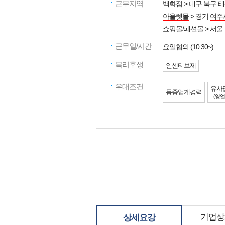
근무지역
백화점
> 대구
북구
태
아울렛몰
> 경기
여주
쇼핑몰/패션몰
> 서울
근무일/시간
요일협의 (10:30~)
복리후생
인센티브제
우대조건
유사
동종업계경력
(영업
기업상
상세요강