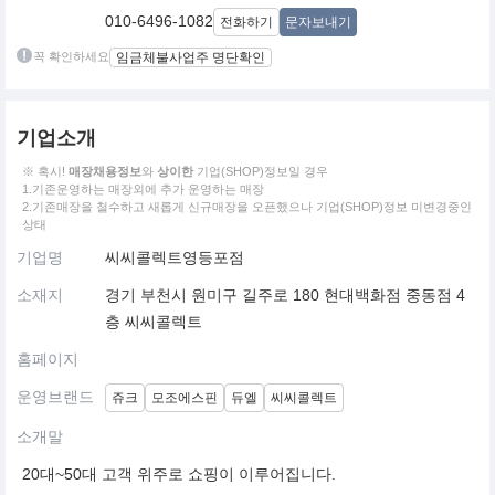
010-6496-1082
전화하기
문자보내기
꼭 확인하세요
임금체불사업주 명단확인
기업소개
※ 혹시!
매장채용정보
와
상이한
기업(SHOP)정보일 경우
1.기존운영하는 매장외에 추가 운영하는 매장
2.기존매장을 철수하고 새롭게 신규매장을 오픈했으나 기업(SHOP)정보 미변경중인
상태
기업명
씨씨콜렉트영등포점
소재지
경기 부천시 원미구 길주로 180 현대백화점 중동점 4
층 씨씨콜렉트
홈페이지
운영브랜드
쥬크
모조에스핀
듀엘
씨씨콜렉트
소개말
20대~50대 고객 위주로 쇼핑이 이루어집니다.