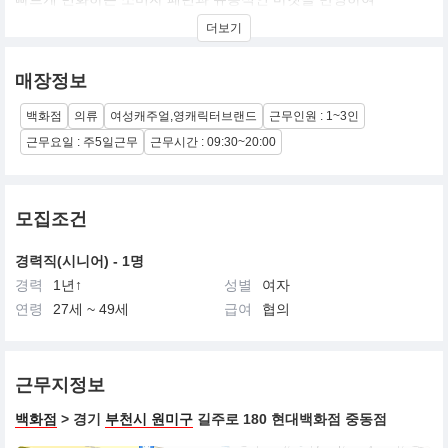
MODERN,YOUNG&TRENDY를 포함한 기존의 CONTEMPORARY
더보기
CHIC에-모으다,수집하다.의 뜻을지닌 COLLECT와 결합.패션의 요
소 요소를 수집하고 자신만의 스타일을 SELECT하는 나만의 패션
스타일, 나만의 패션 공간으로서 새로운 POSITIONING을 제안하는
매장정보
영 캐주얼 대표 브랜드로 도약하고자 한다.
CONCEPT : 대중적이고 편안한 감성의 FEMININE한 무드를 바탕
백화점
의류
여성캐주얼,영캐릭터브랜드
근무인원 : 1~3인
으로 MODERN하면서도 TRENDY한 감성을 추구하는 UNBAN
CHIC& BASIC CASUAL
근무요일 : 주5일근무
근무시간 : 09:30~20:00
TARGET :21세-28세 다양한 라이프 스타일과 유행감각을 가지며
심플함을 즐기는 트랜디한 여성
MIND TARGET :새로움을 추구하며 TRENDY함을 잃지 않는
YOUNG MIND 합리적인 소비의식을 가지고 엣지있는 감도를 추구
모집조건
하는 URBAN MIND
경력직(시니어) - 1명
경력
1년↑
성별
여자
연령
27세 ~ 49세
급여
협의
근무지정보
백화점
> 경기
부천시 원미구
길주로 180 현대백화점 중동점