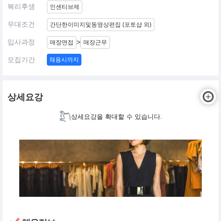
복리후생
인센티브제
우대조건
간단한이미지및동영상편집 (포토샵 외)
입사과정
>
매장면접
매장근무
모집기간
채용시까지
상세요강
상세요강을 확대할 수 있습니다.