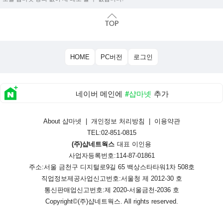
HOME
PC버전
로그인
네이버 메인에
#샵마넷
추가
About 샵마넷
|
개인정보 처리방침
|
이용약관
TEL:02-851-0815
(주)샵네트웍스
대표 이인용
사업자등록번호:114-87-01861
주소:서울 금천구 디지털로9길 65 백상스타타워1차 508호
직업정보제공사업신고번호:
서울청 제 2012-30 호
통신판매업신고번호:
제 2020-서울금천-2036 호
Copyright©
(주)샵네트웍스
. All rights reserved.