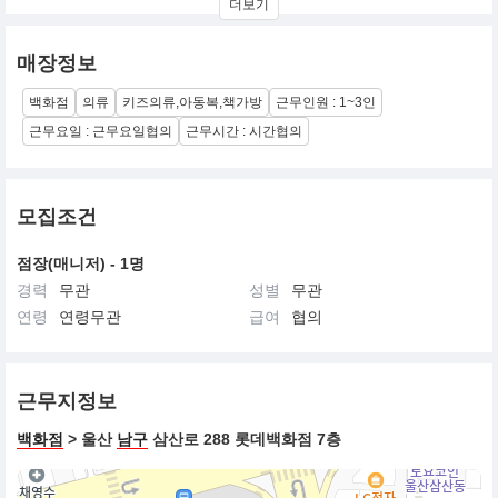
더보기
얻은
모티브를 바탕으로 트랜디한 스타일을 전개하는 라이프 스타일 캐
주얼 브랜드입니다.
매장정보
다양한 시대의 유스컬처(Youth Culture)를 대표하는 아이콘으로 사
랑받았던
백화점
의류
키즈의류,아동복,책가방
근무인원 : 1~3인
‘리’는 끊임없이 혁신하는 브랜드로 기억되고자 합니다.
근무요일 : 근무요일협의
근무시간 : 시간협의
모집조건
점장(매니저) - 1명
경력
무관
성별
무관
연령
연령무관
급여
협의
근무지정보
백화점
> 울산
남구
삼산로 288 롯데백화점 7층