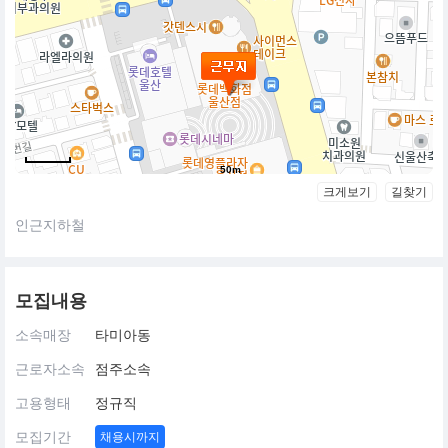
50m
크게보기
길찾기
인근지하철
모집내용
소속매장
타미아동
근로자소속
점주소속
고용형태
정규직
모집기간
채용시까지