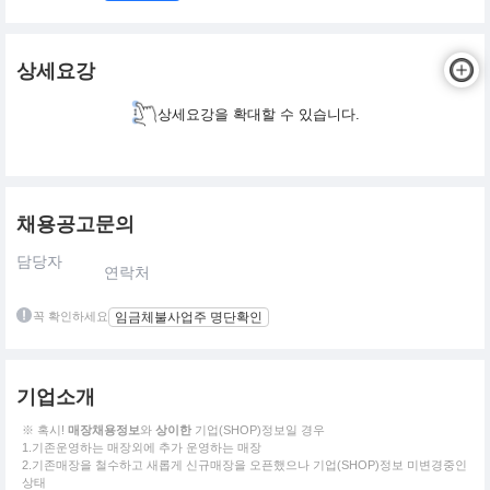
상세요강
상세요강을 확대할 수 있습니다.
채용공고문의
담당자
연락처
꼭 확인하세요
임금체불사업주 명단확인
기업소개
※ 혹시!
매장채용정보
와
상이한
기업(SHOP)정보일 경우
1.기존운영하는 매장외에 추가 운영하는 매장
2.기존매장을 철수하고 새롭게 신규매장을 오픈했으나 기업(SHOP)정보 미변경중인
상태