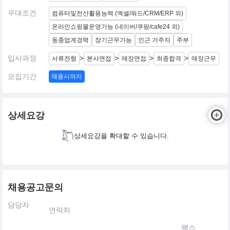
우대조건
컴퓨터및전산활용능력 (엑셀/워드/CRM/ERP 외)
온라인쇼핑몰운영가능 (네이버/쿠팡/cafe24 외)
동종업계경력
장기근무가능
인근 거주자
주부
입사과정
>
>
>
>
서류전형
본사면접
매장면접
최종합격
매장근무
모집기간
채용시까지
상세요강
상세요강을 확대할 수 있습니다.
채용공고문의
담당자
연락처
팩스