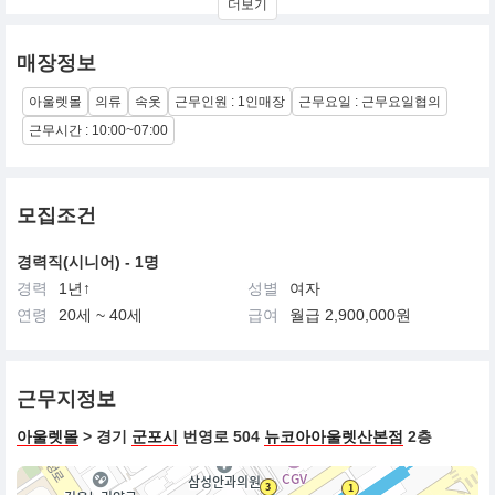
더보기
개인마다 아름다움의 기준을 달리 갖고 있기에 누구나 아름다워질
수 있습니다.
매장정보
그것이 아름다움의 시작이며, 아름다움의 본질이라고 신영와코루는
생각합니다.
아울렛몰
의류
속옷
근무인원 : 1인매장
근무요일 : 근무요일협의
신영와코루는 개인이 가진 아름다움의 기준을 존중합니다.
근무시간 : 10:00~07:00
그리고 한 사람 한 사람의 마음에 담긴 아름다움을 찾아 갑니다.
‘비너스’는 지금 단순한 여신의 이름이 아닌,아름다운 외모와 함께
모집조건
아름다운 마음의 상징입니다.한 사람 한 사람이 꿈꾸는 ‘비너스’의
꿈, 그것은 여성만의 아름다운 생활의 꿈이기도 합니다.‘비너스’의
경력직(시니어) - 1명
꿈, 여성만의 아름다운 생활의 꿈,신영와코루가 가까이 앞당깁니다.
경력
1년↑
성별
여자
연령
20세 ~ 40세
급여
월급 2,900,000원
근무지정보
아울렛몰
> 경기
군포시
번영로 504
뉴코아아울렛산본점
2층