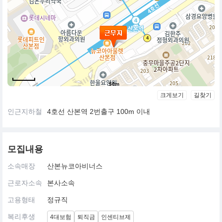
50m
크게보기
길찾기
인근지하철
4호선 산본역 2번출구 100m 이내
모집내용
소속매장
산본뉴코아비너스
근로자소속
본사소속
고용형태
정규직
복리후생
4대보험
퇴직금
인센티브제