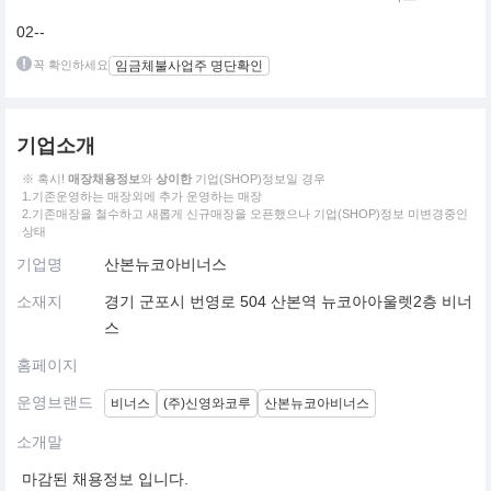
02--
꼭 확인하세요
임금체불사업주 명단확인
기업소개
※ 혹시!
매장채용정보
와
상이한
기업(SHOP)정보일 경우
1.기존운영하는 매장외에 추가 운영하는 매장
2.기존매장을 철수하고 새롭게 신규매장을 오픈했으나 기업(SHOP)정보 미변경중인
상태
기업명
산본뉴코아비너스
소재지
경기 군포시 번영로 504 산본역 뉴코아아울렛2층 비너
스
홈페이지
운영브랜드
비너스
(주)신영와코루
산본뉴코아비너스
소개말
마감된 채용정보 입니다.