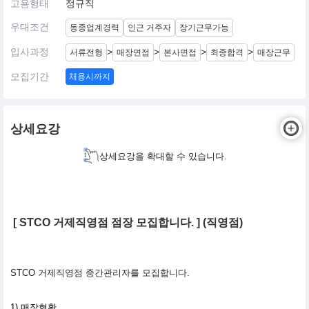
고용형태
정규직
우대조건
동종업계경력
인근 거주자
장기근무가능
입사과정
>
>
>
>
서류전형
매장면접
본사면접
최종합격
매장근무
모집기간
채용시까지
상세요강
상세요강을 확대할 수 있습니다.
[ STCO 거제직영점 점장 모집합니다. ] (직영점)
STCO 거제직영점 중간관리자를 모집합니다.
1) 매장현황