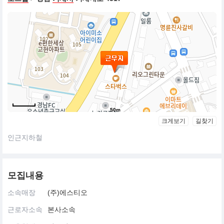
50m
크게보기
길찾기
인근지하철
모집내용
소속매장
(주)에스티오
근로자소속
본사소속