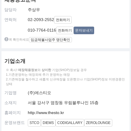
담당자
주상우
연락처
02-2093-2552
전화하기
010-7764-0116
전화하기
문자보내기
꼭 확인하세요
임금체불사업주 명단확인
기업소개
※ 혹시!
매장채용정보
와
상이한
기업(SHOP)정보일 경우
1.기존운영하는 매장외에 추가 운영하는 매장
2.기존매장을 철수하고 새롭게 신규매장을 오픈했으나 기업(SHOP)정보 미변경중인
상태
기업명
(주)에스티오
소재지
서울 강서구 염창동 우림블루나인 15층
홈페이지
http://www.thesto.kr
운영브랜드
STCO
DIEMS
CODIGALLARY
ZEROLOUNGE