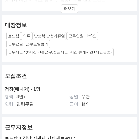
더보기
매장정보
로드샵
의류
남성복,남성캐쥬얼
근무인원 : 1~3인
근무요일 : 근무요일협의
근무시간 : (8시간30분근무,점심시간1시간,휴게시간1시간운영)
모집조건
점장(매니저) - 1명
경력
3년↑
성별
무관
연령
연령무관
급여
협의
근무지정보
로드샵
> 경남
거제시
거제대로 4517