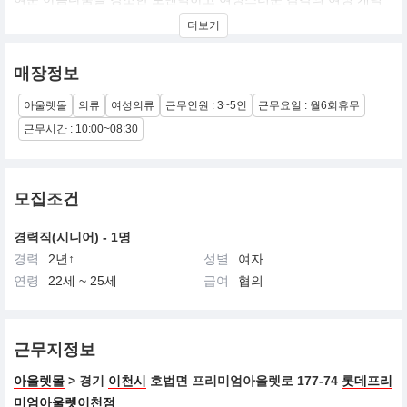
터 캐주얼로 현대적으로 제해석된 꾸띄르 감성의 로맨틱한 여성스
더보기
러움이 보여지는 유러피안 감성의 브랜드
매장정보
아울렛몰
의류
여성의류
근무인원 : 3~5인
근무요일 : 월6회휴무
근무시간 : 10:00~08:30
모집조건
경력직(시니어) - 1명
경력
2년↑
성별
여자
연령
22세 ~ 25세
급여
협의
근무지정보
아울렛몰
> 경기
이천시
호법면 프리미엄아울렛로 177-74
롯데프리
미엄아울렛이천점