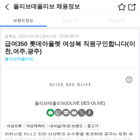
올리브데올리브 채용정보
브랜드정보
상세요강
기업소개
등록일 : 2023-04-29 | 업데이트 : 2026-08-07
급여350 롯데아울렛 여성복 직원구인합니다(이
천,여주,광주)
올리브데올리브
올리브데올리브(OLIVE DES OLIVE)
여성의류
여성캐릭터
내셔널(국내) 브랜드
중고가
어린시절 지니고 있던 상상력과 순수함을 동경하며 꿈꾸는 듯한 귀
여운 아름다움을 강조한 로맨틱하고 여성스러운 감각의 여성 캐릭