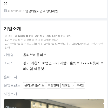
02--
꼭 확인하세요
임금체불사업주 명단확인
기업소개
※ 혹시!
매장채용정보
와
상이한
기업(SHOP)정보일 경우
1.기존운영하는 매장외에 추가 운영하는 매장
2.기존매장을 철수하고 새롭게 신규매장을 오픈했으나 기업(SHOP)정보 미변경중인
상태
기업명
올리브데올리브
소재지
경기 이천시 호법면 프리미엄아울렛로 177-74 롯데 프
리미엄 아울렛
홈페이지
운영브랜드
올리브데올리브
주말알바
대휴알바
주4일
사진소개