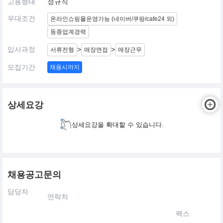
고용형태
정규직
우대조건
온라인쇼핑몰운영가능 (네이버/쿠팡/cafe24 외)
동종업계경력
입사과정
>
>
서류전형
매장면접
매장근무
모집기간
채용시까지
상세요강
상세요강을 확대할 수 있습니다.
채용공고문의
담당자
연락처
팩스