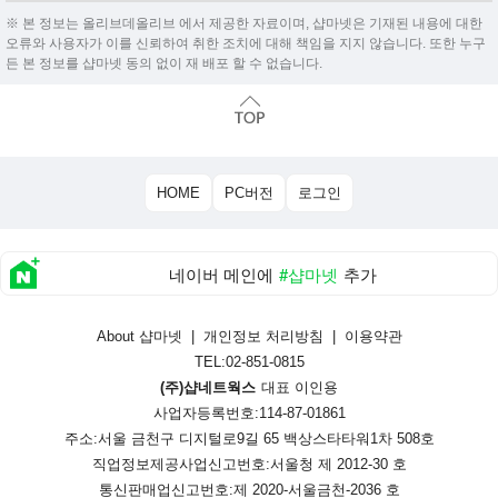
※ 본 정보는 올리브데올리브 에서 제공한 자료이며, 샵마넷은 기재된 내용에 대한
오류와 사용자가 이를 신뢰하여 취한 조치에 대해 책임을 지지 않습니다. 또한 누구
든 본 정보를 샵마넷 동의 없이 재 배포 할 수 없습니다.
HOME
PC버전
로그인
네이버 메인에
#샵마넷
추가
About 샵마넷
|
개인정보 처리방침
|
이용약관
TEL:02-851-0815
(주)샵네트웍스
대표 이인용
사업자등록번호:114-87-01861
주소:서울 금천구 디지털로9길 65 백상스타타워1차 508호
직업정보제공사업신고번호:
서울청 제 2012-30 호
통신판매업신고번호:
제 2020-서울금천-2036 호