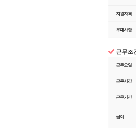
지원자격
우대사항
근무조
근무요일
근무시간
근무기간
급여