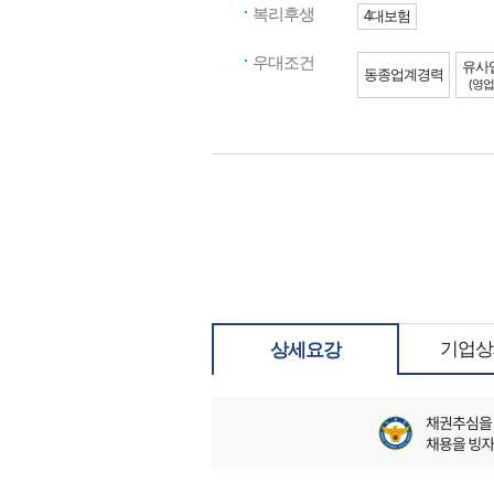
복리후생
4대보험
우대조건
유사
동종업계경력
(영업
기업상
상세요강