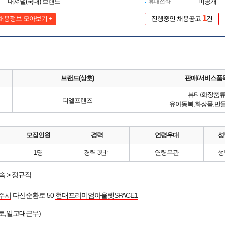
내셔널(국내) 브랜드
휴대전화
비공개
1
채용정보 모아보기 +
진행중인 채용공고
건
브랜드(상호)
판매/서비스품
뷰티/화장품
디엘프렌즈
유아동복,화장품,만
모집인원
경력
연령우대
성
1명
경력 3년↑
연령무관
성
 > 정규직
주시
다산순환로 50
현대프리미엄아울렛SPACE1
,토,일교대근무)