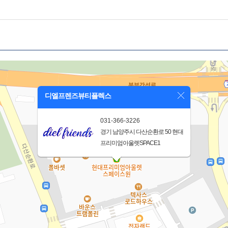
디엘프렌즈뷰티플렉스
031-366-3226
경기 남양주시 다산순환로 50 현대
프리미엄아울렛SPACE1