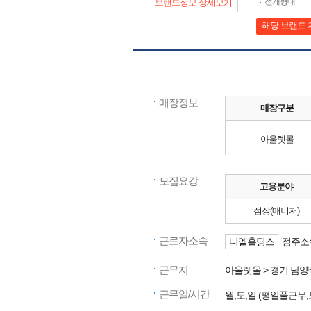
전개형태
브랜드정보 상세보기
해당 브랜드 
매장정보
매장구분
아울렛몰
모집요강
고용분야
점장(매니저)
근로자소속
디엘홀딩스
점주소속
근무지
아울렛몰
> 경기
남양
근무일/시간
월,토,일 (평일풀근무