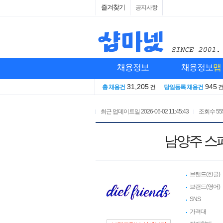
즐겨찾기
공지사항
채용정보
채용정보
맵
31,205
945
총 채용건
건
당일등록 채용건
최근 업데이트일
2026-06-02 11:45:43
조회수
55
남양주 스
브랜드(한글)
브랜드(영어)
SNS
가격대