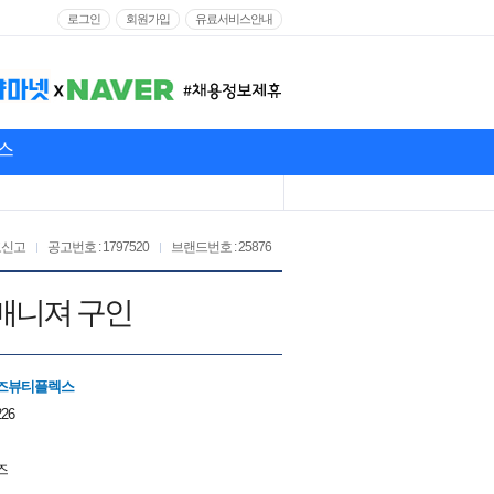
로그인
회원가입
유료서비스안내
스
고신고
공고번호 : 1797520
브랜드번호 : 25876
매니져 구인
즈뷰티플렉스
226
즈