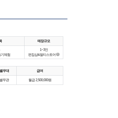
목
매장규모
류
1~3인
!
들기체험
편집샵&멀티스토어
별우대
급여
별무관
월급 2,500,000원