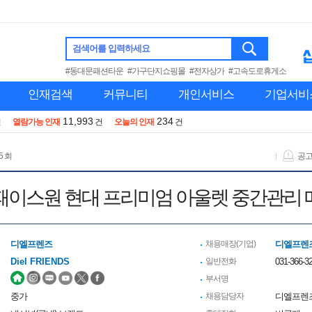
검색어를 입력하세요
#동대문패션타운
#가구단지쇼핑몰
#전자상가
#고속도로휴게소
인재검색
커뮤니티
개인서비스
기업서비
11,993
234
건
열람가능 인재
건
오늘의 인재
건
5 회
공
패이스원 현대 프리미엄 아울렛 중간관리 
디엘프렌즈
채용매장(기업)
디엘프렌
Diel FRIENDS
일반전화
031-366-3
부서명
중가
채용담당자
디엘프렌