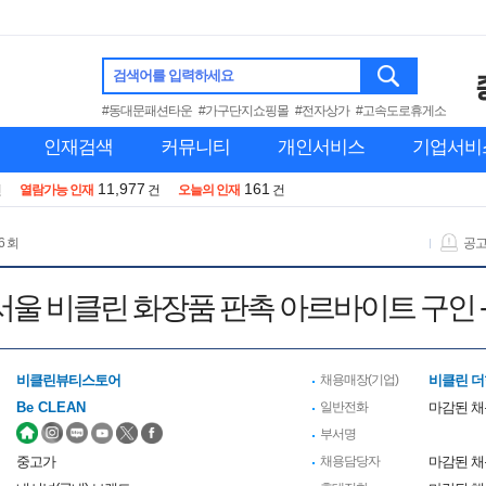
검색어를 입력하세요
#동대문패션타운
#가구단지쇼핑몰
#전자상가
#고속도로휴게소
인재검색
커뮤니티
개인서비스
기업서비
11,977
161
건
열람가능 인재
건
오늘의 인재
건
6 회
공
울 비클린 화장품 판촉 아르바이트 구인 - 3/
비클린뷰티스토어
채용매장(기업)
비클린 
Be CLEAN
일반전화
마감된 
부서명
중고가
채용담당자
마감된 