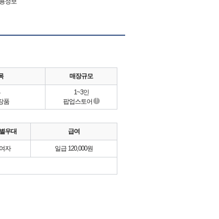
채용정보
목
매장규모
류
1~3인
!
장품
팝업스토어
별우대
급여
여자
일급 120,000원