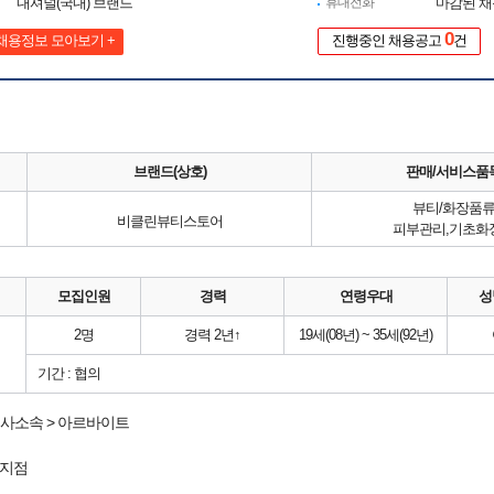
내셔널(국내) 브랜드
휴대전화
마감된 
0
채용정보 모아보기 +
진행중인 채용공고
건
브랜드(상호)
판매/서비스품
뷰티/화장품
비클린뷰티스토어
피부관리,기초화
모집인원
경력
연령우대
성
2명
경력 2년↑
19세(08년) ~ 35세(92년)
기간 : 협의
사소속 > 아르바이트
지점