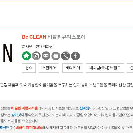
Be CLEAN
비클린뷰티스토어
회사명 : 현대백화점
향수
스킨케어
바디케어
내셔널(국내) 브랜드
환경 제품과 지속 가능한 아름다움을 추구하는 인디 뷰티 브랜드들을 큐레이션한 클
 정보는
비클린 더현대서울
에서 제공한 자료를 바탕으로
샵마넷
이(가) 편집 및 그 표현방법을
 정보는
샵마넷
의 동의없이 무단전재 또는 재배포, 재가공할 수 없으며, 게재된 채용기업(기업
 용도로 사용될 수 없습니다.
마넷
은(는)
비클린 더현대서울
에서 게재한 자료에 대한 오류와 사용자가 이를 신뢰하여 취한 조