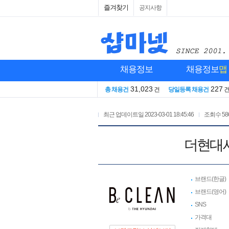
즐겨찾기
공지사항
채용정보
채용정보
맵
31,023
227
총 채용건
건
당일등록 채용건
최근 업데이트일
2023-03-01 18:45:46
조회수
58
더현대서
브랜드(한글)
브랜드(영어)
SNS
가격대