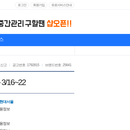
로그인
회원가입
유료서비스안내
스
고신고
공고번호 : 1792815
브랜드번호 : 25641
16~22
더현대서울
채용정보
채용정보