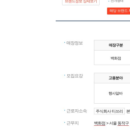
전개형태
브랜드정보 상세보기
해당 브랜드 
매장정보
매장구분
백화점
모집요강
고용분야
행사알바
근로자소속
주식회사 티쓰리
본
근무지
백화점
> 서울
동작구