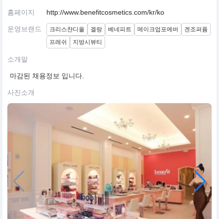
홈페이지
http://www.benefitcosmetics.com/kr/ko
운영브랜드
크리스챤디올
겔랑
베네피트
메이크업포에버
겐조퍼퓸
프레쉬
지방시뷰티
소개말
마감된 채용정보 입니다.
사진소개