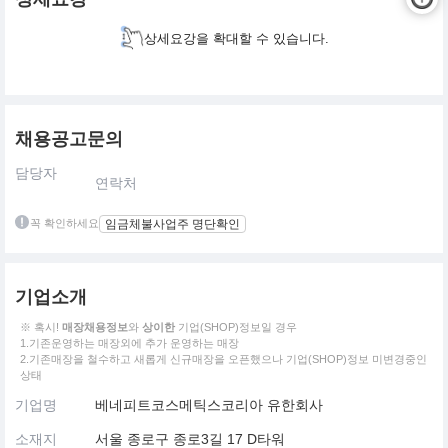
상세요강을 확대할 수 있습니다.
채용공고문의
담당자
연락처
꼭 확인하세요
임금체불사업주 명단확인
기업소개
※ 혹시!
매장채용정보
와
상이한
기업(SHOP)정보일 경우
1.기존운영하는 매장외에 추가 운영하는 매장
2.기존매장을 철수하고 새롭게 신규매장을 오픈했으나 기업(SHOP)정보 미변경중인
상태
기업명
베네피트코스메틱스코리아 유한회사
소재지
서울 종로구 종로3길 17 D타워