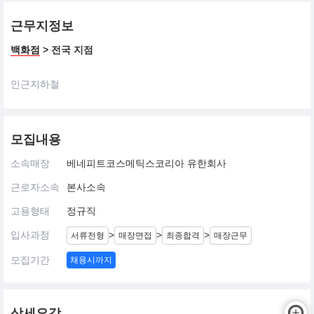
근무지정보
백화점
> 전국 지점
인근지하철
모집내용
소속매장
베네피트코스메틱스코리아 유한회사
근로자소속
본사소속
고용형태
정규직
입사과정
>
>
>
서류전형
매장면접
최종합격
매장근무
모집기간
채용시까지
상세요강