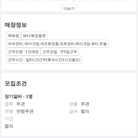
들었고 여행에서 돌아온 후 진과 제인은 “베네”와 딱 어울릴만한 단
더보기
어를 밤새 찾아 드디어
“베네피트(Benefit)” 브랜드가 탄생하게 되었습니다. 쌍둥이의 유쾌
한 기업 문화와 타기업과 비교할 수 없는 뛰어난 제품들로 샌프란시
매장정보
스코에만 있던 부띠끄가 그 후 전국적으로 널리 퍼진 헨리 벤델
(Henri Bendel)과 메이시즈(Macy’s)와 같은 백화점에 입점하게 되었
백화점
뷰티/화장품류
습니다. 베네피트는 뷰티 산업에 없어서는 안될 존재이자 유행을 창
조하는 기업으로 자리잡았으며, 이러한 명성은 1999년 베네피트가
피부관리, 메이크업,색조화장품,피부관리,메이크업,뷰티,토탈
세계적으로 유명한 럭셔리 브랜드 기업인 LVMH와 손을 잡게 되는
근무인원 : 1인매장
근무요일 : 주5일근무
데 크게 기여하게 됩니다.
근무시간 : 일8시간근무(휴게시간1시간별도)
국내에는 배우 전지현이 장미빛 입술과 볼을 위해 사용한다는, 일명
전지현표 틴트인 베네틴트를 통해 온라인에서 엄청난 화제를 모으
며 알려지게 되었습니다. 놀라운 입소문으로 베네피트 매니아를 형
성하면서, 2004년 3월 아시아 최초로 국내에 베네피트 1호 매장을
모집조건
선보였습니다. 이후, 트렌디한 고객들과 셀레브리티들의 인기에 힘
입어 현재 15개의 국내 유명 백화점과 국내 Big 3 백화점 온라인 몰
장기알바 - 1명
에 입점하여 명품 화장품계에서 주목 받는 브랜드로 각광을 받고 있
경력
무관
성별
무관
습니다.
연령
연령무관
급여
협의
기간
협의