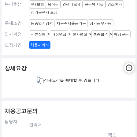
복리후생
4대보험
퇴직금
인센티브제
근무복 지급
경조휴가
장기근속자 포상
우대조건
동종업계경력
채용즉시출근가능
장기근무가능
입사과정
>
>
>
>
서류전형
매장면접
본사면접
최종합격
매장근무
모집기간
채용시까지
상세요강
상세요강을 확대할 수 있습니다.
채용공고문의
담당자
연락처
팩스