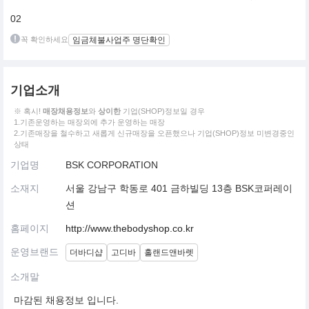
02
꼭 확인하세요
임금체불사업주 명단확인
기업소개
※ 혹시!
매장채용정보
와
상이한
기업(SHOP)정보일 경우
1.기존운영하는 매장외에 추가 운영하는 매장
2.기존매장을 철수하고 새롭게 신규매장을 오픈했으나 기업(SHOP)정보 미변경중인
상태
기업명
BSK CORPORATION
소재지
서울 강남구 학동로 401 금하빌딩 13층 BSK코퍼레이
션
홈페이지
http://www.thebodyshop.co.kr
운영브랜드
더바디샵
고디바
홀랜드앤바렛
소개말
마감된 채용정보 입니다.