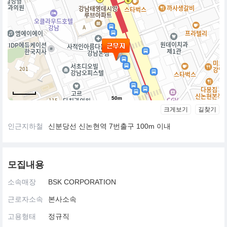
50m
크게보기
길찾기
인근지하철
신분당선 신논현역 7번출구 100m 이내
모집내용
소속매장
BSK CORPORATION
근로자소속
본사소속
고용형태
정규직