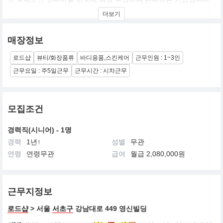
더바디샵은 합리적인 가격의 고품질 화장품을 판매하는 브랜드로,
더보기
1976년 아니타 로딕 여사에 의해 영국에서 시작되어, 현재 전세계
3,000여개 매장을 통해 진정한 아름다움을 전파하고 긍정적인 사회
변화를 위한 캠페인을 펼쳐 나가는 윤리적인 자연주의 브랜드입니
매장정보
다.
THE BODY SHOP은 모든 화장품을 취급하는 total cosmetic
로드샵
뷰티/화장품류
바디용품,스킨케어
근무인원 : 1~3인
and입니다.
피부관리에서는 언제나 카운셀링이 가능한 SHOP 입니다.
근무요일 : 주5일근무
근무시간 : 시차근무
10대후반 에서 20대 후반 여성을 주 고객으로 하여 남녀 노소 누구
나 부담없이 사용할 수 있는 식물성 화장품 브랜드로 자리매김하고
있습니다.
모집조건
경력직(시니어) - 1명
경력
1년↑
성별
무관
연령
연령무관
급여
월급 2,080,000원
근무지정보
로드샵
> 서울
서초구
강남대로 449 영신빌딩