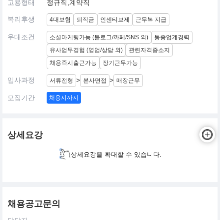
고용형태
정규직,계약직
복리후생
4대보험
퇴직금
인센티브제
근무복 지급
우대조건
소셜마케팅가능 (블로그/까페/SNS 외)
동종업계경력
유사업무경험 (영업/상담 외)
관련자격증소지
채용즉시출근가능
장기근무가능
입사과정
>
>
서류전형
본사면접
매장근무
모집기간
채용시까지
상세요강
상세요강을 확대할 수 있습니다.
채용공고문의