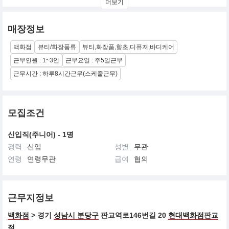
더보기
은 파리에서 가장 핫한 뷰티명소
핸드크림&처녀크림으로 유명한 불리1803이 한국에 첫 런칭합니다.
매장정보
백화점
뷰티/화장품류
뷰티,화장품,향초,디퓨져,바디케어
근무인원 : 1~3인
근무요일 : 주5일근무
근무시간 : 하루8시간근무(스케줄근무)
모집조건
신입직(주니어) - 1명
경력
신입
성별
무관
연령
연령무관
급여
협의
근무지정보
백화점
> 경기
성남시 분당구
판교역로146번길 20
현대백화점판교
점