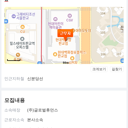
50m
크게보기
길찾기
인근지하철
신분당선
모집내용
소속매장
(주)글로벌휴먼스
근로자소속
본사소속