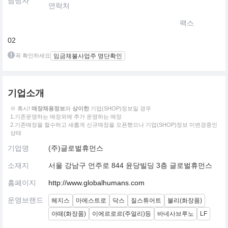
담당자
연락처
팩스
02
꼭 확인하세요
임금체불사업주 명단확인
기업소개
※ 혹시!
매장채용정보
와
상이한
기업(SHOP)정보일 경우
1.기존운영하는 매장외에 추가 운영하는 매장
2.기존매장을 철수하고 새롭게 신규매장을 오픈했으나 기업(SHOP)정보 미변경중인
상태
기업명
(주)글로벌휴먼스
소재지
서울 강남구 언주로 844 윤당빌딩 3층 글로벌휴먼스
홈페이지
http://www.globalhumans.com
운영브랜드
헤지스
마에스트로
닥스
질스튜어트
불리(화장품)
아떼(화장품)
이에르로르(주얼리)등
바네사브루노
LF