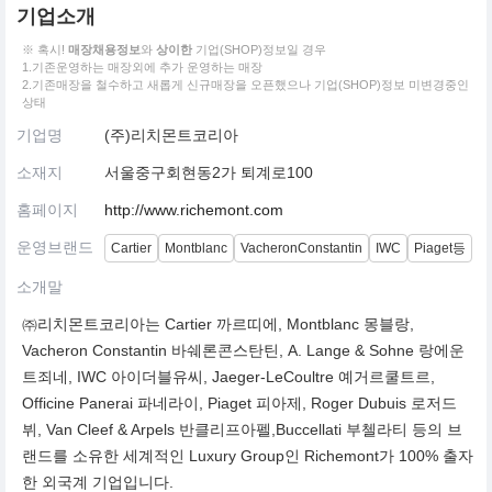
기업소개
※ 혹시!
매장채용정보
와
상이한
기업(SHOP)정보일 경우
1.기존운영하는 매장외에 추가 운영하는 매장
2.기존매장을 철수하고 새롭게 신규매장을 오픈했으나 기업(SHOP)정보 미변경중인
상태
기업명
(주)리치몬트코리아
소재지
서울중구회현동2가 퇴계로100
홈페이지
http://www.richemont.com
운영브랜드
Cartier
Montblanc
VacheronConstantin
IWC
Piaget등
소개말
㈜리치몬트코리아는 Cartier 까르띠에, Montblanc 몽블랑,
Vacheron Constantin 바쉐론콘스탄틴, A. Lange & Sohne 랑에운
트죄네, IWC 아이더블유씨, Jaeger-LeCoultre 예거르쿨트르,
Officine Panerai 파네라이, Piaget 피아제, Roger Dubuis 로저드
뷔, Van Cleef & Arpels 반클리프아펠,Buccellati 부첼라티 등의 브
랜드를 소유한 세계적인 Luxury Group인 Richemont가 100% 출자
한 외국계 기업입니다.