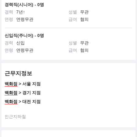
경력직(시니어) - 0명
경력
7년↑
성별
무관
연령
연령무관
급여
협의
신입직(주니어) - 0명
경력
신입
성별
무관
연령
연령무관
급여
협의
근무지정보
백화점
> 서울 지점
백화점
> 경기 지점
백화점
> 대전 지점
인근지하철