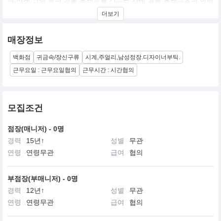
다. 프랑스의 유명한 만년필 브랜드였던 몽&#48673;랑을 포함하여
더보기
까르티에, 피아제, 던힐, 바쉐론 콘스탄틴, 끌로에, 등 20여개에 달하
는 명품 브랜드들이 리치몬트 그룹에 인수되었다. 리치몬트 그룹은
크리에이티브 아케데미를 설립하여 전문 디자인 양성에도 앞장서고
매장정보
있다. 경영전문가이며 공적격 마케팅과 거대 자본력을 지닌 리치몬
트 그룹의 로버트 프라트 사장은 “모름지기 명품이란 신화를 만들어
백화점
귀금속/장신구류
시계,주얼리,남성정장.디자이너부틱.
내는 것 이여야 한다. 기능 이상의 무엇을 내뿜어 낼 수 있어야 하고
제품에는 영혼을 담아야 한다.” 고 말하였다. 그의 말에서 명품이 고
근무요일 : 근무요일협의
근무시간 : 시간협의
객을 유혹하기 위해선 실제 제품이 보장하는 그 이상의 전략적인 이
미지 보강이 절대적으로 필요한 것이라는 사실에 공감하게 된다, 물
론 대량생산의 효율성과 그 이익마저 포기하고 오랜 시간에 걸쳐 숙
련된 장인의 손끝으로 제품 하나하나를 완성해 가고자 하는 장인정
모집조건
신이 바로 명품 브랜드를 이끌어 갈 수 있는 절대적인 비결일지라도
말이다.
점장(매니저) - 0명
경력
15년↑
성별
무관
연령
연령무관
급여
협의
부점장(부매니저) - 0명
경력
12년↑
성별
무관
연령
연령무관
급여
협의