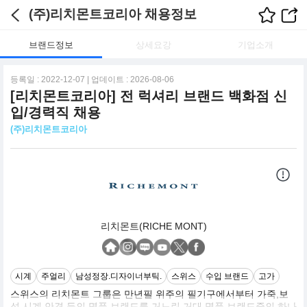
(주)리치몬트코리아 채용정보
브랜드정보
상세요강
기업소개
등록일 : 2022-12-07 | 업데이트 : 2026-08-06
[리치몬트코리아] 전 럭셔리 브랜드 백화점 신
입/경력직 채용
(주)리치몬트코리아
리치몬트(RICHE MONT)
시계
주얼리
남성정장.디자이너부틱.
스위스
수입 브랜드
고가
스위스의 리치몬트 그룹은 만년필 위주의 필기구에서부터 가죽,보
석,시계,안경 등의 명품 브랜드를 거느린 거대 명품 브랜드중의 하나