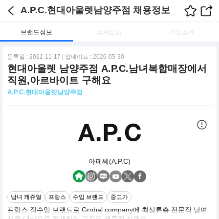
A.P.C.현대아울렛남양주점 채용정보
브랜드정보
상세요강
기업소개
등록일 : 2022-11-17 | 업데이트 : 2026-05-30
현대아울렛 남양주점 A.P.C.남녀복합매장에서
직원,아르바이트 구해요
A.P.C.현대아울렛남양주점
아페쎄(A.P.C)
남녀 캐쥬얼
프랑스
수입 브랜드
중고가
프랑스 직수입 브랜드로 Grobal company에 최상류층 전문직 남여
성을 대상으로 전개하는 고감도 캐주얼 브랜드