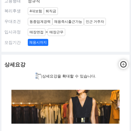
고용형태
정규직
복리후생
4대보험
퇴직금
우대조건
동종업계경력
채용즉시출근가능
인근 거주자
입사과정
>
매장면접
매장근무
모집기간
채용시까지
상세요강
상세요강을 확대할 수 있습니다.