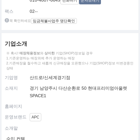
010-4807-6649
전화하기
문자보내기
팩스
02--
꼭 확인하세요
임금체불사업주 명단확인
기업소개
※ 혹시!
매장채용정보
와
상이한
기업(SHOP)정보일 경우
1.기존운영하는 매장외에 추가 운영하는 매장
2.기존매장을 철수하고 새롭게 신규매장을 오픈했으나 기업(SHOP)정보 미변경중인
상태
기업명
산드로/신세계경기점
소재지
경기 남양주시 다산순환로 50 현대프리미엄아울렛
SPACE1
홈페이지
운영브랜드
APC
소개말
수입 컨템