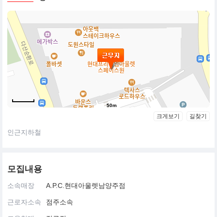
50m
크게보기
길찾기
인근지하철
모집내용
소속매장
A.P.C.현대아울렛남양주점
근로자소속
점주소속