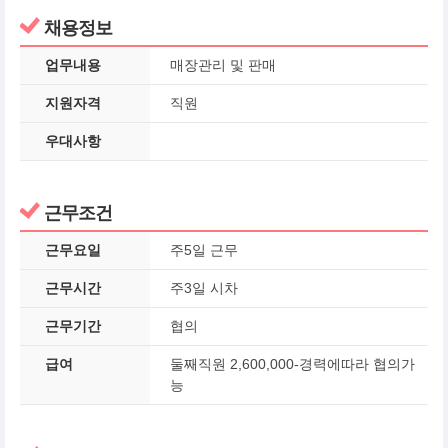
채용정보
업무내용
매장관리 및 판매
지원자격
직원
우대사항
근무조건
근무요일
주5일 근무
근무시간
주3일 시차
근무기간
협의
급여
둘째직원 2,600,000-경력에따라 협의가
능