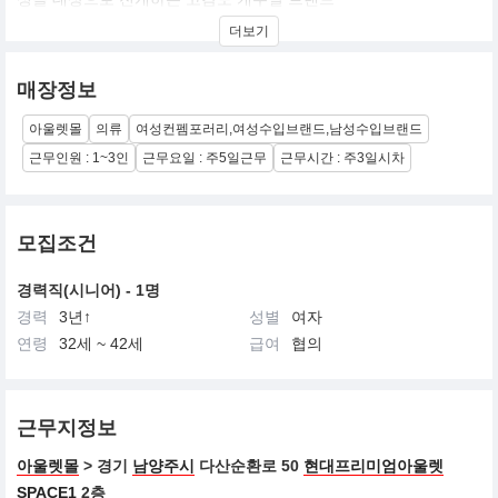
더보기
매장정보
아울렛몰
의류
여성컨펨포러리,여성수입브랜드,남성수입브랜드
근무인원 : 1~3인
근무요일 : 주5일근무
근무시간 : 주3일시차
모집조건
경력직(시니어) - 1명
경력
3년↑
성별
여자
연령
32세 ~ 42세
급여
협의
근무지정보
아울렛몰
> 경기
남양주시
다산순환로 50
현대프리미엄아울렛
SPACE1
2층