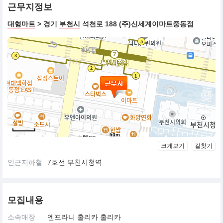
근무지정보
대형마트
> 경기
부천시
석천로 188 (주)신세계이마트중동점
50m
크게보기
길찾기
인근지하철
7호선 부천시청역
모집내용
소속매장
엔프라니 홀리카 홀리카