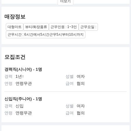
더보기
FEDERICO사 컨셉개발에는 일본의 하쿠호도 소비자 커뮤니케이션
에는 미국의 EDELMAN사 제품 내용물에는 프랑스의 SWSWRMA사
등의 참여로 명실상부한 글로벌 프레스티지 수준의 브랜드를 소비
매장정보
자에게 선보였읍니다.
대형마트
뷰티/화장품류
근무인원 : 1~3인
근무요일 :
근무시간 : 6시간에서5시간근무5시부터10시까지
모집조건
경력직(시니어) - 1명
경력
1년↑
성별
여자
연령
연령무관
급여
협의
신입직(주니어) - 1명
경력
신입
성별
여자
연령
연령무관
급여
협의