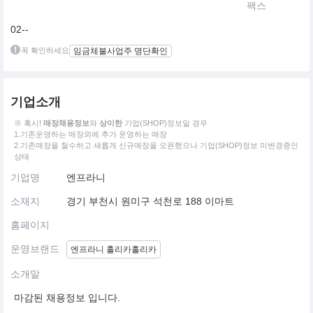
팩스
02--
꼭 확인하세요
임금체불사업주 명단확인
기업소개
※ 혹시!
매장채용정보
와
상이한
기업(SHOP)정보일 경우
1.기존운영하는 매장외에 추가 운영하는 매장
2.기존매장을 철수하고 새롭게 신규매장을 오픈했으나 기업(SHOP)정보 미변경중인
상태
기업명
엔프라니
소재지
경기 부천시 원미구 석천로 188 이마트
홈페이지
운영브랜드
엔프라니 홀리카홀리카
소개말
마감된 채용정보 입니다.