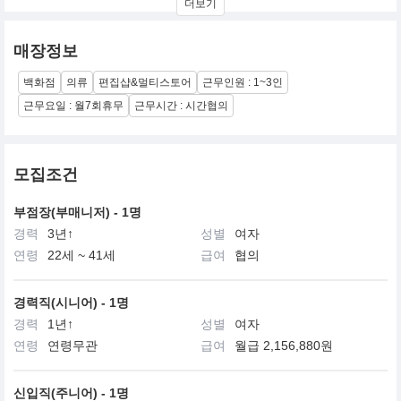
더보기
형 스타일링과 문화체험 콘텐츠를 제공하는 신개념 유통 채널이다
광주 및 제주를 포함하여 전국주요거점에 오픈되어있다
매장정보
백화점
의류
편집샵&멀티스토어
근무인원 : 1~3인
근무요일 : 월7회휴무
근무시간 : 시간협의
모집조건
부점장(부매니저) - 1명
경력
3년↑
성별
여자
연령
22세 ~ 41세
급여
협의
경력직(시니어) - 1명
경력
1년↑
성별
여자
연령
연령무관
급여
월급 2,156,880원
신입직(주니어) - 1명