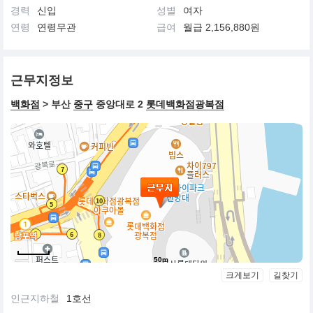
경력
신입
성별
여자
연령
연령무관
급여
월급 2,156,880원
근무지정보
백화점
> 부산
중구
중앙대로 2
롯데백화점광복점
50m
크게보기
길찾기
인근지하철
1호선