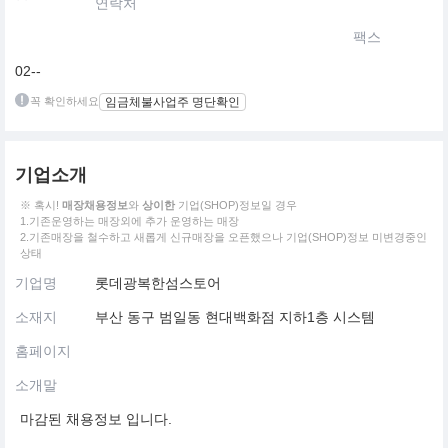
연락처
팩스
02--
꼭 확인하세요
임금체불사업주 명단확인
기업소개
※ 혹시!
매장채용정보
와
상이한
기업(SHOP)정보일 경우
1.기존운영하는 매장외에 추가 운영하는 매장
2.기존매장을 철수하고 새롭게 신규매장을 오픈했으나 기업(SHOP)정보 미변경중인
상태
기업명
롯데광복한섬스토어
소재지
부산 동구 범일동 현대백화점 지하1층 시스템
홈페이지
소개말
마감된 채용정보 입니다.