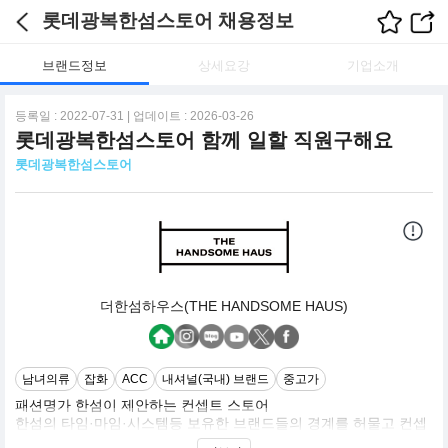
롯데광복한섬스토어 채용정보
브랜드정보
상세요강
기업소개
등록일 : 2022-07-31 | 업데이트 : 2026-03-26
롯데광복한섬스토어 함께 일할 직원구해요
롯데광복한섬스토어
더한섬하우스(THE HANDSOME HAUS)
남녀의류
잡화
ACC
내셔널(국내) 브랜드
중고가
패션명가 한섬이 제안하는 컨셉트 스토어
한섬의 타임·마임·시스템등 보유한 브랜드들의 경계를 허물고 컨셉
에 맞춰 서로 다른 브랜드를 함께 선보이는 매장으로 고객에게 맞춤