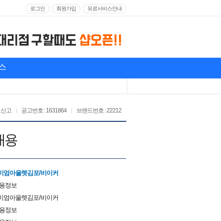
로그인
회원가입
유료서비스안내
스
고신고
공고번호 : 1631864
브랜드번호 : 22212
채용
미엄아울렛김포/비이커
채용정보
미엄아울렛김포/비이커
채용정보