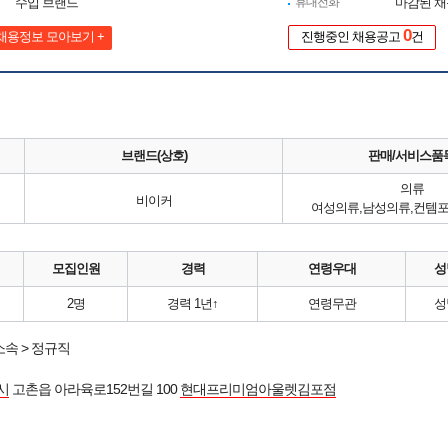
수입 브랜드
휴대전화
마감된 
0
채용정보 모아보기 +
진행중인 채용공고
건
브랜드(상호)
판매/서비스품
의류
비이커
여성의류,남성의류,컨템
모집인원
경력
연령우대
성
2명
경력 1년↑
연령무관
성
속 > 정규직
시
고촌읍 아라육로152번길 100
현대프리미엄아울렛김포점