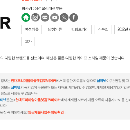
회사명 : 삼성물산패션부문
여성의류
남성의류
컨템포러리
직수입
2012년
고가
등의 다양한 브랜드를 선보이며, 패션은 물론 다양한 라이프 스타일 제품이 있습니다.
 정보는
현대프리미엄아울렛김포/비이커
에서 제공한 자료를 바탕으로
샵마넷
이(가) 편집 및
 정보는
샵마넷
의 동의없이 무단전재 또는 재배포, 재가공할 수 없으며, 게재된 채용기업(기업
 용도로 사용될 수 없습니다.
마넷
은(는)
현대프리미엄아울렛김포/비이커
에서 게재한 자료에 대한 오류와 사용자가 이를 신
니다.
원전 꼭 확인하세요!
임금체불사업주 명단확인→