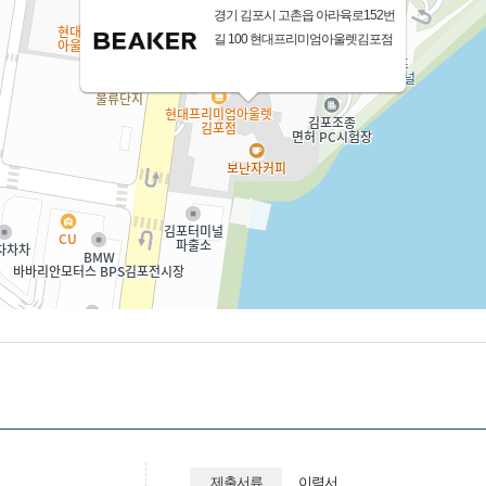
경기 김포시 고촌읍 아라육로152번
길 100 현대프리미엄아울렛김포점
제출서류
이력서