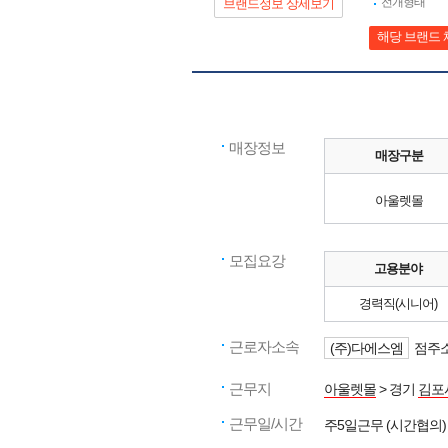
전개형태
브랜드정보 상세보기
해당 브랜드 
매장정보
매장구분
아울렛몰
모집요강
고용분야
경력직(시니어)
근로자소속
(주)다에스엠
점주소
근무지
아울렛몰
> 경기
김포
근무일/시간
주5일근무 (시간협의)