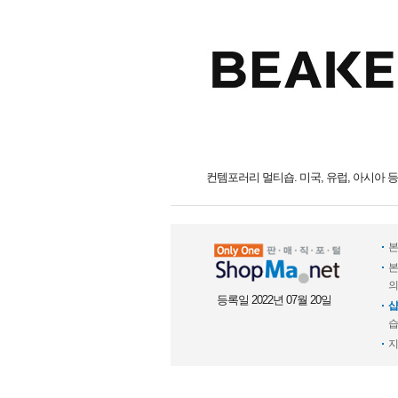
컨템포러리 멀티숍. 미국, 유럽, 아시아 
본
본
의
등록일 2022년 07월 20일
샵
습
지