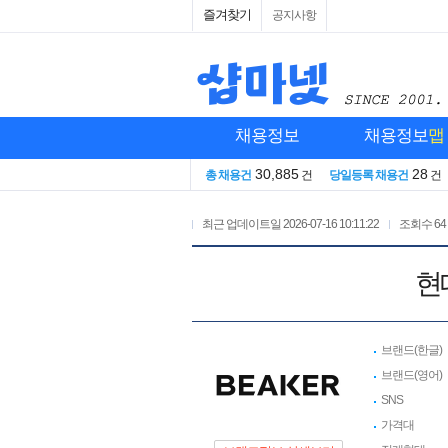
즐겨찾기
공지사항
채용정보
채용정보
맵
30,885
28
총 채용건
건
당일등록 채용건
건
최근 업데이트일
2026-07-16 10:11:22
조회수
64
현
브랜드(한글)
브랜드(영어)
SNS
가격대