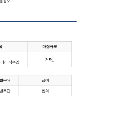
채용정보
목
매장규모
3~5인
포러리,직수입
별우대
급여
별무관
협의