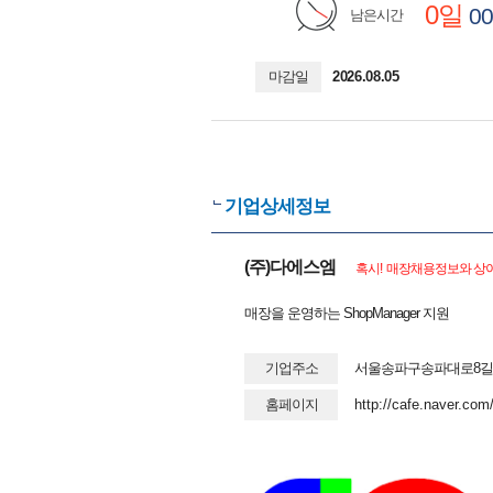
0일
00
남은시간
마감일
2026.08.05
기업상세정보
(주)다에스엠
혹시! 매장채용정보와 상이
매장을 운영하는 ShopManager 지원
기업주소
서울송파구송파대로8길58 
홈페이지
http://cafe.naver.co