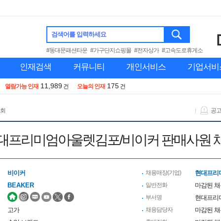
검색어를 입력하세요
#동대문패션타운
#가구단지쇼핑몰
#전자상가
#고속도로휴게소
인재검색
커뮤니티
개인서비스
기업서비
11,989
175
열람가능 인재
건
오늘의 인재
건
 회
공
대프리미엄아울렛김포/비이커 판매사원 
비이커
채용매장(기업)
현대프리
BEAKER
일반전화
마감된 
부서명
현대프리
고가
채용담당자
마감된 