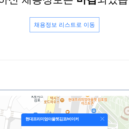
채용정보 리스트로 이동
현대프리미엄아울렛김포/비이커