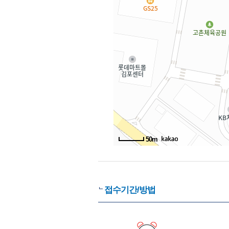
50m
접수기간/방법