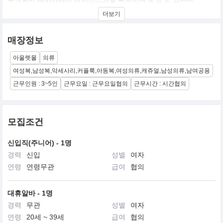
MARITHE FRANCOIS GIRBAUD는 프랑스 감성을 바탕으로 한 독
더보기
창적인 아이덴티티를 보여주고 있으며 여러 유명 브랜드들과의 협
업 등 다양한 실험을 통해 MARITHE FRANCOIS GIRBAUD만의 창
의적인 디자인을 보여주고자 합니다.
매장정보
아울러 1990년대의 레트로 감성과 함께 MZ세대를 만족시킬 수 있
는 디자인을 통해 폭넓은 고객층을 가지고 있는 브랜드 입니다.
아울렛몰
의류
2021년 FW 시즌부터 오프라인까지 영역을 확대 진행중으로 현재
다수의 매장을 오픈할 예정입니다.
여성복,남성복,악세사리,커플룩,아동복,여성의류,캐쥬얼,남성의류,남여공용
근무인원 : 3~5인
근무요일 : 근무요일협의
근무시간 : 시간협의
모집조건
신입직(주니어) - 1명
경력
신입
성별
여자
연령
연령무관
급여
협의
대휴알바 - 1명
경력
무관
성별
여자
연령
20세 ~ 39세
급여
협의