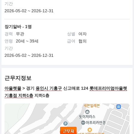
기간
2026-05-02 ~ 2026-12-31
장기알바 - 1명
경력
무관
성별
여자
연령
20세 ~ 39세
급여
협의
기간
2026-05-02 ~ 2026-12-31
근무지정보
아울렛몰
> 경기
용인시 기흥구
신고매로 124
롯데프리미엄아울렛
기흥점 지하1층
지하1층