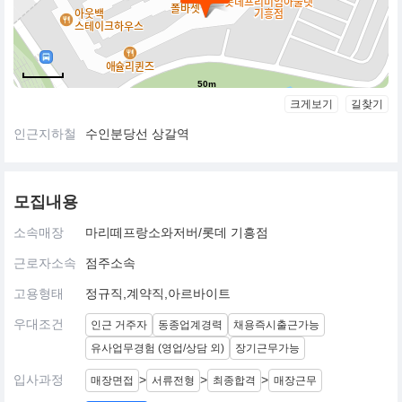
50m
크게보기
길찾기
인근지하철
수인분당선 상갈역
모집내용
소속매장
마리떼프랑소와저버/롯데 기흥점
근로자소속
점주소속
고용형태
정규직,계약직,아르바이트
우대조건
인근 거주자
동종업계경력
채용즉시출근가능
유사업무경험 (영업/상담 외)
장기근무가능
입사과정
>
>
>
매장면접
서류전형
최종합격
매장근무