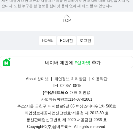
재된 내용에 대한 오류와 사용자가 이를 신뢰하여 취한 조치에 대해 책임을 지지 않
습니다. 또한 누구든 본 정보를 샵마넷 동의 없이 재 배포 할 수 없습니다.
HOME
PC버전
로그인
네이버 메인에
#샵마넷
추가
About 샵마넷
|
개인정보 처리방침
|
이용약관
TEL:02-851-0815
(주)샵네트웍스
대표 이인용
사업자등록번호:114-87-01861
주소:서울 금천구 디지털로9길 65 백상스타타워1차 508호
직업정보제공사업신고번호:
서울청 제 2012-30 호
통신판매업신고번호:
제 2020-서울금천-2036 호
Copyright©
(주)샵네트웍스
. All rights reserved.