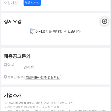
모집기간
채용시까지
상세요강
상세요강을 확대할 수 있습니다.
채용공고문의
담당자
연락처
꼭 확인하세요
임금체불사업주 명단확인
기업소개
※ 혹시!
매장채용정보
와
상이한
기업(SHOP)정보일 경우
1.기존운영하는 매장외에 추가 운영하는 매장
2.기존매장을 철수하고 새롭게 신규매장을 오픈했으나 기업(SHOP)정보 미변경중인