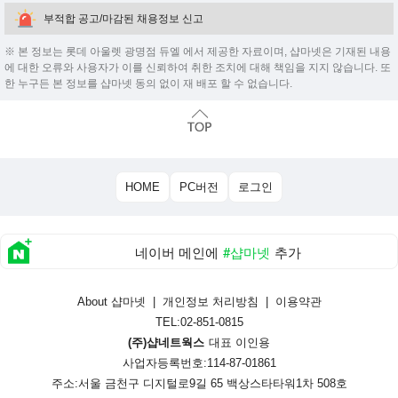
부적합 공고/마감된 채용정보 신고
※ 본 정보는 롯데 아울렛 광명점 듀엘 에서 제공한 자료이며, 샵마넷은 기재된 내용
에 대한 오류와 사용자가 이를 신뢰하여 취한 조치에 대해 책임을 지지 않습니다. 또
한 누구든 본 정보를 샵마넷 동의 없이 재 배포 할 수 없습니다.
HOME
PC버전
로그인
네이버 메인에
#샵마넷
추가
About 샵마넷
|
개인정보 처리방침
|
이용약관
TEL:02-851-0815
(주)샵네트웍스
대표 이인용
사업자등록번호:114-87-01861
주소:서울 금천구 디지털로9길 65 백상스타타워1차 508호