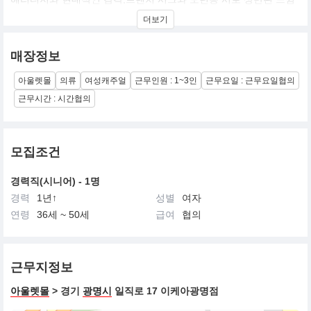
을 믹스하여
더보기
전혀 새로운 스타일을 창조하고자 하는 듀얼리즘 바탕으로 한
YOUNG TOTAL COORDINATION BRAND
매장정보
아울렛몰
의류
여성캐주얼
근무인원 : 1~3인
근무요일 : 근무요일협의
근무시간 : 시간협의
모집조건
경력직(시니어) - 1명
경력
1년↑
성별
여자
연령
36세 ~ 50세
급여
협의
근무지정보
아울렛몰
> 경기
광명시
일직로 17 이케아광명점