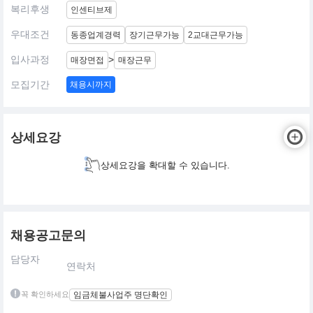
복리후생
인센티브제
우대조건
동종업계경력
장기근무가능
2교대근무가능
입사과정
>
매장면접
매장근무
모집기간
채용시까지
상세요강
상세요강을 확대할 수 있습니다.
채용공고문의
담당자
연락처
꼭 확인하세요
임금체불사업주 명단확인