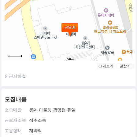
50m
크게보기
길찾기
인근지하철
모집내용
소속매장
롯데 아울렛 광명점 듀엘
근로자소속
점주소속
고용형태
계약직