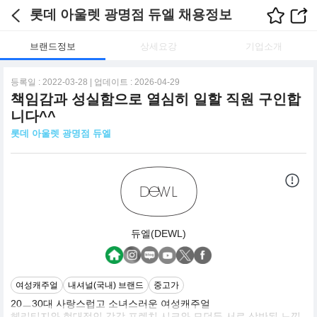
롯데 아울렛 광명점 듀엘 채용정보
브랜드정보
상세요강
기업소개
등록일 : 2022-03-28 | 업데이트 : 2026-04-29
책임감과 성실함으로 열심히 일할 직원 구인합
니다^^
롯데 아울렛 광명점 듀엘
듀엘(DEWL)
여성캐주얼
내셔널(국내) 브랜드
중고가
20ㅡ30대 사랑스럽고 소녀스러운 여성캐주얼
헤리티지와 현대적인 감각,프렌치 시크와 모던등 서로 상반된 느낌