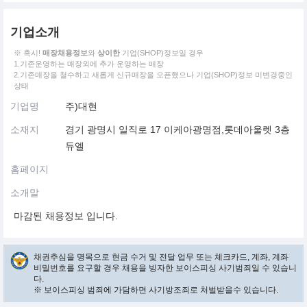
기업소개
※ 혹시!
매장채용정보
와
상이한
기업(SHOP)정보일 경우
1.기존운영하는 매장외에 추가 운영하는 매장
2.기존매장을 철수하고 새롭게 신규매장을 오픈했으나 기업(SHOP)정보 미변경중인
상태
기업명
주)대현
소재지
경기 광명시 일직로 17 이케아광명점,롯데아울렛 3층
듀엘
홈페이지
소개말
마감된 채용정보 입니다.
채권추심을 명목으로 현금 수거 및 전달 업무 또는 체크카드, 계좌, 계좌
비밀번호를 요구할 경우 채용을 빙자한 보이스피싱 사기범죄일 수 있습니
다.
※ 보이스피싱 범죄에 가담하면 사기방조죄로 처벌받을수 있습니다.