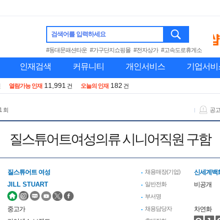
검색어를 입력하세요
#동대문패션타운
#가구단지쇼핑몰
#전자상가
#고속도로휴게소
인재검색
커뮤니티
개인서비스
기업서비
11,991
182
건
열람가능 인재
건
오늘의 인재
건
1 회
공
질스튜어트여성의류 시니어직원 구함
질스튜어트 여성
채용매장(기업)
신세계백
JILL STUART
일반전화
비공개
부서명
중고가
채용담당자
차연화