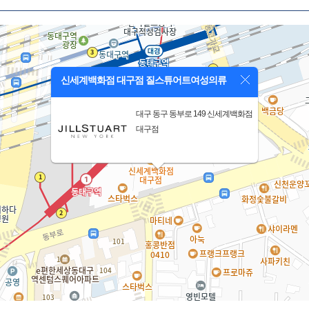
신세계백화점 대구점 질스튜어트여성의류
대구 동구 동부로 149 신세계백화점
대구점