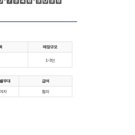
목
매장규모
1~3인
별우대
급여
여자
협의