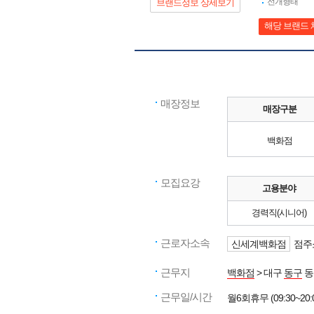
전개형태
브랜드정보 상세보기
해당 브랜드 
매장정보
매장구분
백화점
모집요강
고용분야
경력직(시니어)
근로자소속
신세계백화점
점주
근무지
백화점
> 대구
동구
동
근무일/시간
월6회휴무 (09:30~20: