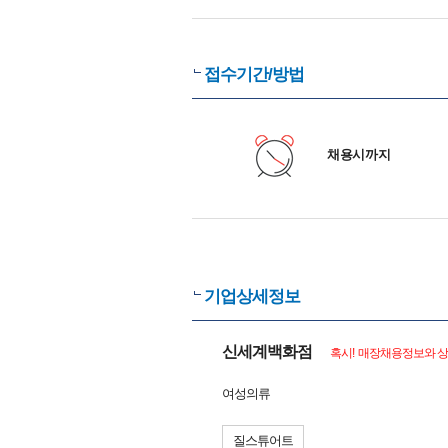
접수기간/방법
채용시까지
기업상세정보
신세계백화점
혹시! 매장채용정보와 상
여성의류
질스튜어트