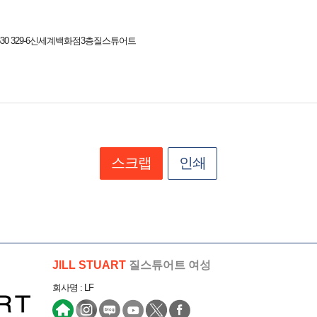
0 329-6신세계백화점3층질스튜어트
스크랩
인쇄
JILL STUART
질스튜어트 여성
회사명 : LF