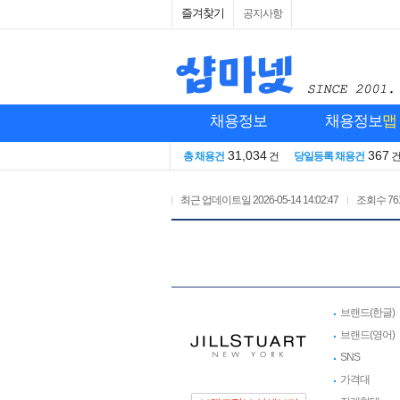
즐겨찾기
공지사항
채용정보
채용정보
맵
31,034
367
총 채용건
건
당일등록 채용건
최근 업데이트일
2026-05-14 14:02:47
조회수
76
브랜드(한글)
브랜드(영어)
SNS
가격대