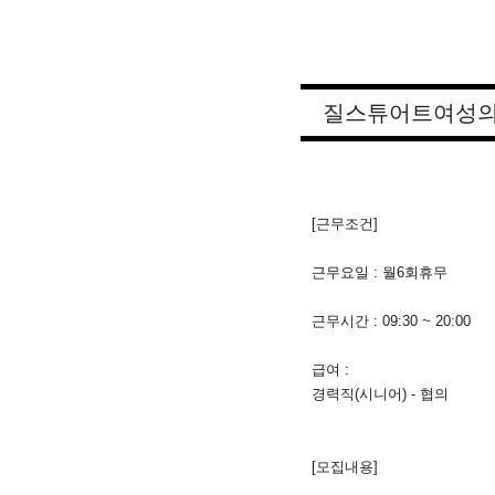
질스튜어트여성의
[근무조건]
근무요일 : 월6회휴무
근무시간 : 09:30 ~ 20:00
급여 :
경력직(시니어) - 협의
[모집내용]