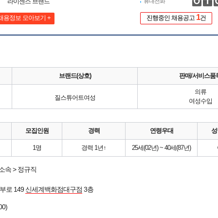
라이센스 브랜드
휴대전화
1
채용정보 모아보기 +
진행중인 채용공고
건
브랜드(상호)
판매/서비스품
의류
질스튜어트여성
여성수입
모집인원
경력
연령우대
성
1명
경력 1년↑
25세(02년) ~ 40세(87년)
소속 > 정규직
부로 149
신세계백화점대구점
3층
00)