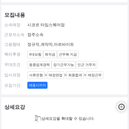
모집내용
소속매장
시코르 타임스퀘어점
근로자소속
점주소속
고용형태
정규직,계약직,아르바이트
복리후생
4대보험
퇴직금
근무복 지급
우대조건
동종업계경력
장기근무가능
인근 거주자
입사과정
>
>
>
서류전형
매장면접
최종합격
매장근무
모집기간
채용시까지
상세요강
상세요강을 확대할 수 있습니다.