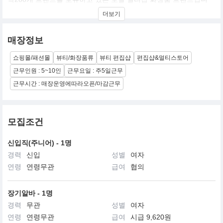
다. 스킨케어, 메이크업, 헤어, 바디, 네일, 퍼퓸, 뷰티디바이스까지
더보기
한 공간에서 만나볼 수 있는 복합 쇼핑 공간입니다.
매장정보
쇼핑몰/패션몰
뷰티/화장품류
뷰티 편집샵
편집샵&멀티스토어
근무인원 : 5~10인
근무요일 : 주5일근무
근무시간 : 매장운영에따라오픈/마감근무
모집조건
신입직(주니어) - 1명
경력
신입
성별
여자
연령
연령무관
급여
협의
장기알바 - 1명
경력
무관
성별
여자
연령
연령무관
급여
시급 9,620원