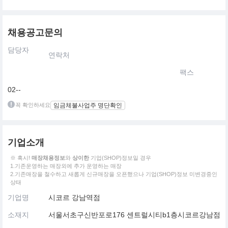
채용공고문의
담당자
연락처
팩스
02--
꼭 확인하세요
임금체불사업주 명단확인
기업소개
※ 혹시!
매장채용정보
와
상이한
기업(SHOP)정보일 경우
1.기존운영하는 매장외에 추가 운영하는 매장
2.기존매장을 철수하고 새롭게 신규매장을 오픈했으나 기업(SHOP)정보 미변경중인
상태
기업명
시코르 강남역점
소재지
서울서초구신반포로176 센트럴시티b1층시코르강남점