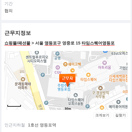
기간
협의
근무지정보
쇼핑몰/패션몰
> 서울
영등포구
영중로 15
타임스퀘어영등포
50m
크게보기
길찾기
인근지하철
1호선 영등포역