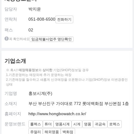
담당자
박지윤
연락처
051-808-6500
전화하기
팩스
02
꼭 확인하세요
임금체불사업주 명단확인
기업소개
※ 혹시!
매장채용정보
와
상이한
기업(SHOP)정보일 경우
1.기존운영하는 매장외에 추가 운영하는 매장
2.기존매장을 철수하고 새롭게 신규매장을 오픈했으나 기업(SHOP)정보 미변경중인
상태
기업명
홍보시계(주)
소재지
부산 부산진구 가야대로 772 롯데백화점 부산본점 1층
홈페이지
http://www.hongbowatch.co.kr/
운영브랜드
롤렉스
튜더
명품시계
시계
명품
귀금속
로렉스
쥬얼리
해외명품
백화점