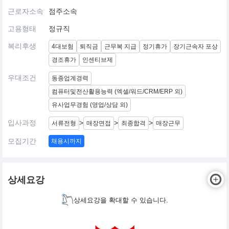
근로자소속
점주소속
고용형태
정규직
복리후생
4대보험
퇴직금
근무복 지급
정기휴가
장기근속자 포상
경조휴가
인센티브제
우대조건
동종업계경력
컴퓨터및전산활용능력 (엑셀/워드/CRM/ERP 외)
유사업무경험 (영업/상담 외)
입사과정
>
>
>
서류전형
매장면접
최종합격
매장근무
모집기간
채용시까지
상세요강
상세요강을 확대할 수 있습니다.