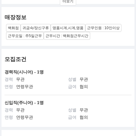
더보기
등록 하였다.
매장정보
백화점
귀금속/장신구류
명품시계,시계,명품
근무인원 : 10인이상
근무요일 : 주5일근무
근무시간 : 백화점근무시간
모집조건
경력직(시니어) - 1명
경력
무관
성별
무관
연령
연령무관
급여
협의
신입직(주니어) - 1명
경력
무관
성별
무관
연령
연령무관
급여
협의