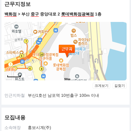
근무지정보
백화점
> 부산
중구
중앙대로 2
롯데백화점광복점
1층
50m
크게보기
길찾기
인근지하철
부산1호선 남포역 10번출구 100m 이내
모집내용
소속매장
홍보시계(주)