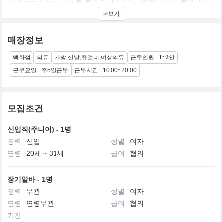
이, 클래식한 우아함으로부터 베어져 나오는 모던한 세련미를 바탕
더보기
으로 쉬크한 글래머러스함을 표현하고 있다.
매장정보
백화점
의류
가방,신발,쥬얼리,여성의류
근무인원 : 1~3인
근무요일 : 주5일근무
근무시간 : 10:00~20:00
모집조건
신입직(주니어) - 1명
경력
신입
성별
여자
연령
20세 ~ 31세
급여
협의
장기알바 - 1명
경력
무관
성별
여자
연령
연령무관
급여
협의
기간