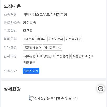
모집내용
소속매장
비비안웨스트우드/신세계본점
근로자소속
점주소속
고용형태
정규직
복리후생
4대보험
퇴직금
인센티브제
근무복 지급
우대조건
동종업계경력
장기근무가능
입사과정
>
>
>
>
서류전형
매장면접
최종합격
유통업체교육
매장근무
모집기간
채용시까지
상세요강
상세요강을 확대할 수 있습니다.