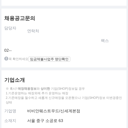
채용공고문의
담당자
연락처
팩스
02--
꼭 확인하세요
임금체불사업주 명단확인
기업소개
※ 혹시!
매장채용정보
와
상이한
기업(SHOP)정보일 경우
1.기존운영하는 매장외에 추가 운영하는 매장
2.기존매장을 철수하고 새롭게 신규매장을 오픈했으나 기업(SHOP)정보 미변경중인
상태
기업명
비비안웨스트우드/신세계본점
소재지
서울 중구 소공로 63