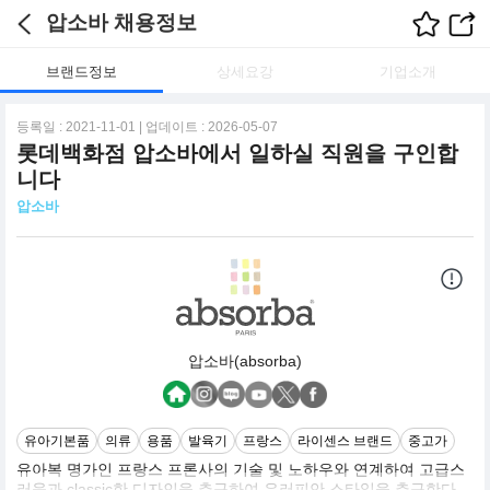
압소바 채용정보
브랜드정보
상세요강
기업소개
등록일 : 2021-11-01 | 업데이트 : 2026-05-07
롯데백화점 압소바에서 일하실 직원을 구인합
니다
압소바
압소바(absorba)
유아기본품
의류
용품
발육기
프랑스
라이센스 브랜드
중고가
유아복 명가인 프랑스 프론사의 기술 및 노하우와 연계하여 고급스
러움과 classic한 디자인을 추구하여 유러피안 스타일을 추구한다.