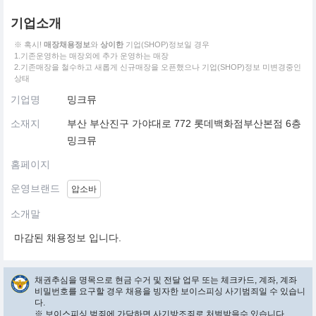
기업소개
※ 혹시!
매장채용정보
와
상이한
기업(SHOP)정보일 경우
1.기존운영하는 매장외에 추가 운영하는 매장
2.기존매장을 철수하고 새롭게 신규매장을 오픈했으나 기업(SHOP)정보 미변경중인
상태
기업명
밍크뮤
소재지
부산 부산진구 가야대로 772 롯데백화점부산본점 6층
밍크뮤
홈페이지
운영브랜드
압소바
소개말
마감된 채용정보 입니다.
채권추심을 명목으로 현금 수거 및 전달 업무 또는 체크카드, 계좌, 계좌
비밀번호를 요구할 경우 채용을 빙자한 보이스피싱 사기범죄일 수 있습니
다.
※ 보이스피싱 범죄에 가담하면 사기방조죄로 처벌받을수 있습니다.