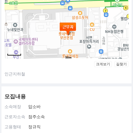
50m
크게보기
길찾기
인근지하철
모집내용
소속매장
압소바
근로자소속
점주소속
고용형태
정규직