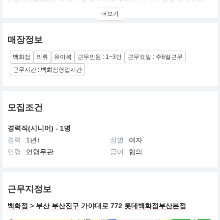
60여년 전통의 명품 유아 브랜드 입니다.
더보기
매장정보
백화점
의류
유아복
근무인원 : 1~3인
근무요일 : 주6일근무
근무시간 : 백화점영업시간
모집조건
경력직(시니어) - 1명
경력
1년↑
성별
여자
연령
연령무관
급여
협의
근무지정보
백화점
> 부산
부산진구
가야대로 772
롯데백화점부산본점