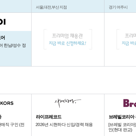
서울,대전,부산 지점
경기 여주시
토어
어 한남/성수 정
아
라이프레코드
브레빌코리아
매직 구인 (전
2026년 시현하다 신입/경력 채용
[브레빌 코리아
인(현대 판교)