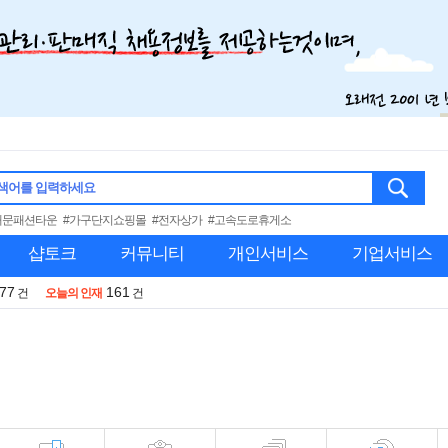
색어를 입력하세요
대문패션타운
#가구단지쇼핑몰
#전자상가
#고속도로휴게소
샵토크
커뮤니티
개인서비스
기업서비스
977
161
건
오늘의 인재
건