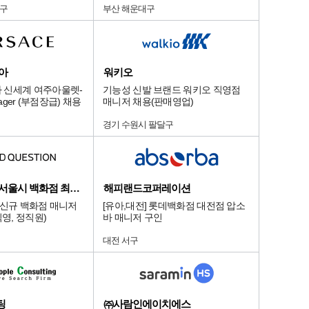
당구
부산 해운대구
아
워키오
 신세계 여주아울렛-
기능성 신발 브랜드 워키오 직영점
anager (부점장급) 채용
매니저 채용(판매영업)
경기 수원시 팔달구
디앤드퀘스천/서울시 백화점 최상급 점
해피랜드코퍼레이션
 신규 백화점 매니저
[유아,대전] 롯데백화점 대전점 압소
직영, 정직원)
바 매니저 구인
대전 서구
팅
㈜사람인에이치에스