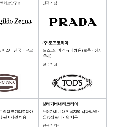
대백화점압구정
전국 지점
(주)토즈코리아
슬립마스터 전국 대규모
토즈코리아 정규직 채용 (보훈대상자
우대)
전국 지점
보테가베네타코리아
명품주얼리 불가리코리아
보테가베네타 전국지역 백화점&아
장/판매사원 채용
울렛점 판매사원 채용
전국 전지점