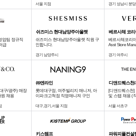
서울 지점
경기 성남시 분
쉬즈미스 현대남양주아울렛
베르사체 코리
영업팀 정규직
쉬즈미스 현대남양주아울렛 직원 구
베르사체코리아
니저급
인합니다.
Asst Store M
경기 남양주시
경기 여주시
㈜엔라인
대구/광주) 매장
롯데대구점, 여주빌리지 매니저, 아
[디앤드퀘스천]
사원 채용
이파크고척점 직영매니져 구인
및 스탭 채용 (
점
대구,경기,서울 지점
서울 서초구
키스템프
파워피플컨설