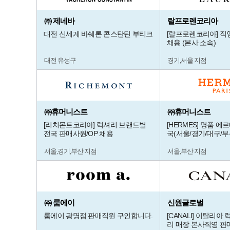
㈜ 제네바
랄프로렌코리아
대전 신세계 바쉐론 콘스탄틴 부티크
[랄프로렌코리아] 직
채용 (본사 소속)
대전 유성구
경기,서울 지점
㈜휴머니스트
㈜휴머니스트
[리치몬트코리아] 럭셔리 브랜드별
[HERMES] 명품 에
전국 판매사원/OP 채용
국(서울/경기/대구/부
서울,경기,부산 지점
서울,부산 지점
㈜ 룸에이
신원글로벌
룸에이 광명점 판매직원 구인합니다.
[CANALI] 이탈리아
리 매장 본사직영 판