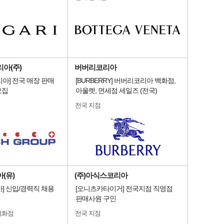
아(주)
버버리코리아
아] 전국 매장 판매
[BURBERRY] 버버리코리아 백화점,
모집
아울렛, 면세점 세일즈 (전국)
전국 지점
(유)
(주)아식스코리아
] 신입/경력직 채용
[오니츠카타이거] 전국지점 직영점
판매사원 구인
백화점
전국 지점