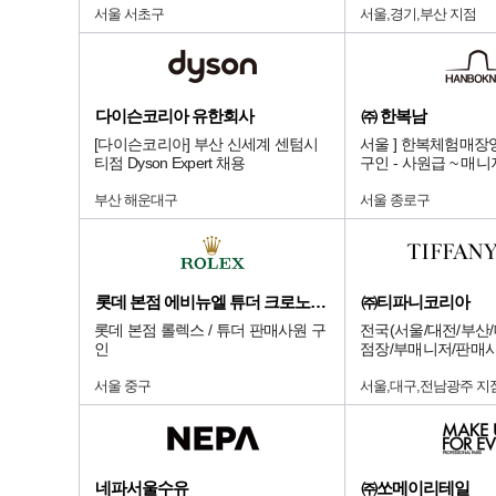
서울 서초구
서울,경기,부산 지점
다이슨코리아 유한회사
㈜ 한복남
[다이슨코리아] 부산 신세계 센텀시
서울 ] 한복체험매장
티점 Dyson Expert 채용
구인 - 사원급 ~ 매
부산 해운대구
서울 종로구
롯데 본점 에비뉴엘 튜더 크로노다임
㈜티파니코리아
롯데 본점 롤렉스 / 튜더 판매사원 구
전국(서울/대전/부산/
인
점장/부매니저/판매
서울 중구
서울,대구,전남광주 지
네파서울수유
㈜쏘메이리테일