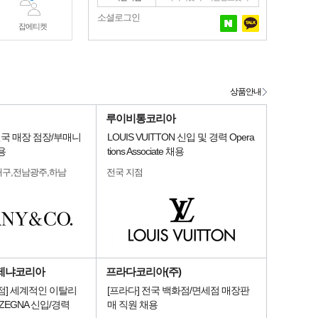
소셜로그인
잡에티켓
상품안내
루이비통코리아
o.] 전국 매장 점장/부매니
LOUIS VUITTON 신입 및 경력 Opera
용
tions Associate 채용
대구,전남광주,하남
전국 지점
제냐코리아
프라다코리아(주)
점] 세계적인 이탈리
[프라다] 전국 백화점/면세점 매장판
ZEGNA 신입/경력
매 직원 채용