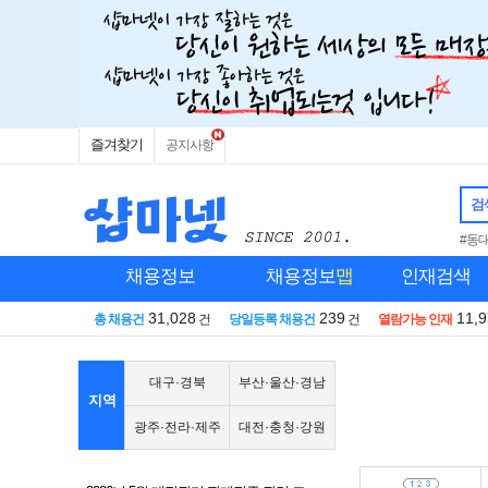
즐겨찾기
공지사항
검
#동
채용정보
채용정보
맵
인재검색
31,028
239
11,
총 채용건
건
당일등록 채용건
건
열람가능 인재
대구·경북
부산·울산·경남
지역
광주·전라·제주
대전·충청·강원