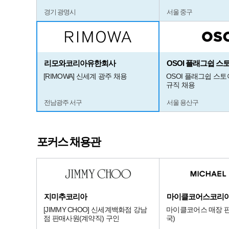
경기 광명시
서울 중구
리모와코리아유한회사
OSOI 플래그쉽 스
[RIMOWA] 신세계 광주 채용
OSOI 플래그쉽 스토
규직 채용
전남광주 서구
서울 용산구
포커스 채용관
지미추코리아
마이클코어스코리
[JIMMY CHOO] 신세계백화점 강남
마이클코어스 매장 판
점 판매사원(계약직) 구인
국)