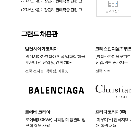
• 2026년 5월 매장관리 판매직종 관련 고용동향
• 2026년 6월 매장관리 판매직종 관련 고용동향
급여계산기
• 2026년 07월 샵토크 게시판 이벤트 당첨자발표
• 2026년 6월 샵마넷 파견 및 채용대행업체 인기순위 TOP 10
그랜드 채용관
• 전문부스채용관 배너 이미지 업데이트 안내
발렌시아가코리아
크리스챤디올꾸뛰
발렌시아가코리아 전국 백화점/아울
[크리스챤디올꾸뛰르코
렛/면세점 신입 및 경력 채용
신입/경력 공개채용
전국 전지점, 백화점, 아울렛
전국 지역
로에베 코리아
프라다코리아(주)
로에베(LOEWE) 백화점 매장관리 정
[미우미우] 전국지역
규직 직원 채용
매 직원 채용