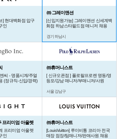
㈜ 그레이맨션
브] 현대백화점 압구
[신입지원가능] 그레이맨션 신세계백
구인
화점 하남스타필드점 매니저 채용
경기 하남시
씨
㈜휴머니스트
엔씨 - 명품시계/주얼
[ 신규오픈점 ] 폴로랄프로렌 명동/영
 (정규직-신입/경력)
등포/강남 매니저/부매니저/사원
서울 강남구
 여주 프리미엄 아울렛
㈜휴머니스트
세계 프리미엄 아울렛
[LouisVuitton] 루이비통 코리아 전국
구인
매장 점장/팀매니저/판매사원 채용