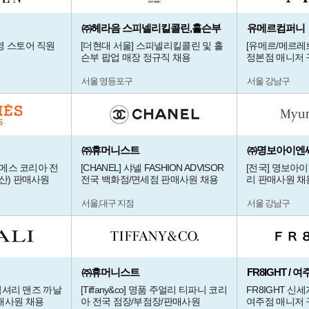
㈜헤라음 스피넬리킬콜린,홀슨부
유메르컴퍼니
영 스토어 직원
[더현대 서울] 스피넬리킬콜린 및 홀
[유메르/메르레
슨부 팝업 매장 정규직 채용
정본점 매니저 
서울 영등포구
서울 강남구
㈜휴머니스트
㈜명보아이엔
르메스 코리아 전
[CHANEL] 샤넬 FASHION ADVISOR
[전국] 명보아이
산) 판매사원
전국 백화점/면세점 판매사원 채용
리 판매사원 채용
서울,대구 지점
서울 강남구
㈜휴머니스트
FR8IGHT /
 럭셔리 맨즈 까날
[Tiffany&co] 명품 주얼리 티파니 코리
FR8IGHT 신
매사원 채용
아 전국 점장/부점장/판매사원
여주점 매니저 