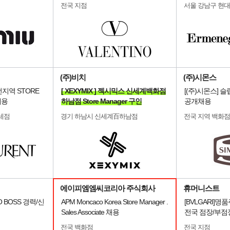
전국 지점
서울 강남구 현
(주)비치
(주)시몬스
] 전지역 STORE
[ XEXYMIX ] 젝시믹스 신세계백화점
[(주)시몬스] 
채용
하남점 Store Manager 구인
공개채용
세점
경기 하남시 신세계百하남점
전국 지역 백화점
에이피엠엠씨코리아 주식회사
휴머니스트
 BOSS 경력/신
APM Moncaco Korea Store Manager .
[BVLGARI]
Sales Associate 채용
전국 점장/부점
전국 백화점
전국 지점