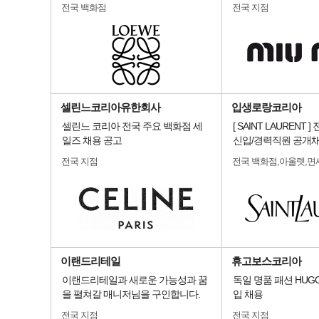
전국 백화점
전국 지점
셀린느코리아유한회사
입생로랑코리아
셀린느 코리아 전국 주요 백화점 세
[ SAINT LAURENT 
일즈 채용 공고
신입/경력직원 공개
전국 지점
전국 백화점,아울렛,면
이랜드리테일
휴고보스코리아
이랜드리테일과 새로운 가능성과 꿈
독일 명품 패션 HUGO
을 펼쳐갈 매니저님을 구인합니다.
입 채용
전국 지점
전국 지점