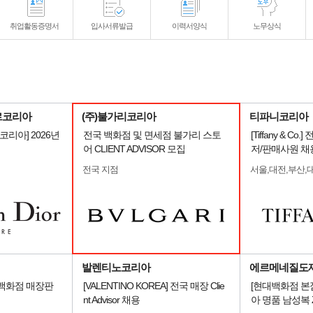
취업활동증명서
입사서류발급
이력서양식
노무상식
르코리아
(주)불가리코리아
티파니코리아
리아] 2026년
전국 백화점 및 면세점 불가리 스토
[Tiffany & C
어 CLIENT ADVISOR 모집
저/판매사원 채
전국 지점
서울,대전,부산,
발렌티노코리아
에르메네질도
 백화점 매장판
[VALENTINO KOREA] 전국 매장 Clie
[현대백화점 본
nt Advisor 채용
아 명품 남성복 