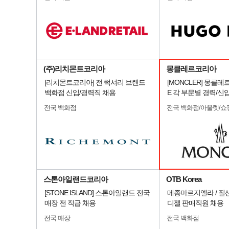
(주)리치몬트코리아
몽클레르코리아
[리치몬트코리아] 전 럭셔리 브랜드
[MONCLER] 몽클레
백화점 신입/경력직 채용
E 각 부문별 경력/신
전국 백화점
전국 백화점/아울렛/쇼
스톤아일랜드코리아
OTB Korea
[STONE ISLAND] 스톤아일랜드 전국
메종마르지엘라 / 질샌더
매장 전 직급 채용
디젤 판매직원 채용
전국 매장
전국 백화점