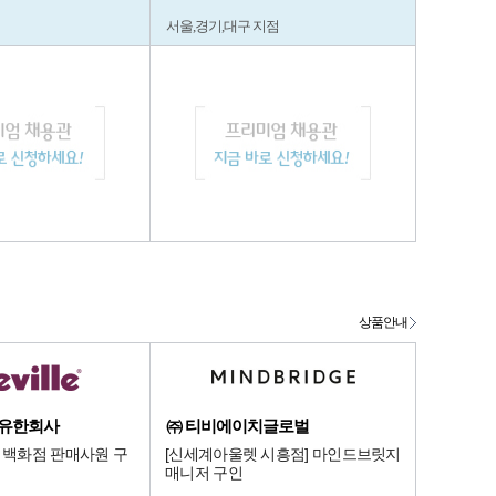
서울,경기,대구 지점
상품안내
 유한회사
㈜ 티비에이치글로벌
] 백화점 판매사원 구
[신세계아울렛 시흥점] 마인드브릿지
매니저 구인