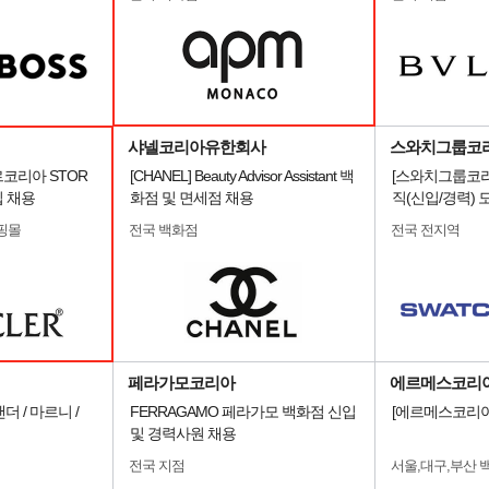
샤넬코리아유한회사
스와치그룹코리
르코리아 STOR
[CHANEL] Beauty Advisor Assistant 백
[스와치그룹코리
입 채용
화점 및 면세점 채용
직(신입/경력) 
핑몰
전국 백화점
전국 전지역
페라가모코리아
에르메스코리아
 / 마르니 /
FERRAGAMO 페라가모 백화점 신입
[에르메스코리아
및 경력사원 채용
전국 지점
서울,대구,부산 