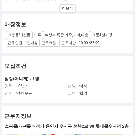
더보기
매장정보
쇼핑몰/패션몰
의류
여성복,특종,가죽,모피,다운
쇼룸&전시장
근무인원 : 1인매장
근무요일 :
근무시간 : 10:00~22:00
모집조건
점장(매니저) - 1명
경력
10년↑
성별
여자
연령
연령무관
급여
협의
근무지정보
쇼핑몰/패션몰
> 경기
용인시 수지구
성복2로 38
롯데몰수지점
2층