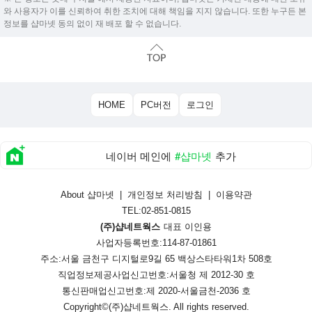
와 사용자가 이를 신뢰하여 취한 조치에 대해 책임을 지지 않습니다. 또한 누구든 본
정보를 샵마넷 동의 없이 재 배포 할 수 없습니다.
HOME
PC버전
로그인
네이버 메인에
#샵마넷
추가
About 샵마넷
|
개인정보 처리방침
|
이용약관
TEL:02-851-0815
(주)샵네트웍스
대표 이인용
사업자등록번호:114-87-01861
주소:서울 금천구 디지털로9길 65 백상스타타워1차 508호
직업정보제공사업신고번호:
서울청 제 2012-30 호
통신판매업신고번호:
제 2020-서울금천-2036 호
Copyright©
(주)샵네트웍스
. All rights reserved.