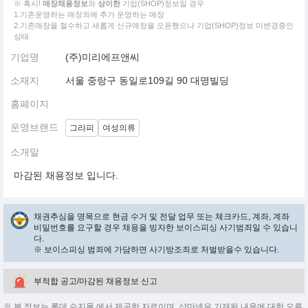
※ 혹시!
매장채용정보
와
상이한
기업(SHOP)정보일 경우
1.기존운영하는 매장외에 추가 운영하는 매장
2.기존매장을 철수하고 새롭게 신규매장을 오픈했으나 기업(SHOP)정보 미변경중인
상태
기업명
(주)미리에프앤씨
소재지
서울 중랑구 동일로109길 90 대명빌딩
홈페이지
운영브랜드
그라피
여성의류
소개말
마감된 채용정보 입니다.
채권추심을 명목으로 현금 수거 및 전달 업무 또는 체크카드, 계좌, 계좌
비밀번호를 요구할 경우 채용을 빙자한 보이스피싱 사기범죄일 수 있습니
다.
※ 보이스피싱 범죄에 가담하면 사기방조죄로 처벌받을수 있습니다.
부적합 공고/마감된 채용정보 신고
※ 본 정보는 롯데 수지몰 에서 제공한 자료이며, 샵마넷은 기재된 내용에 대한 오류