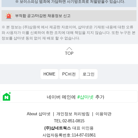
※ 보이스피싱 범죄에 가담하면 사기방조죄로 처벌받을수 있습니다.
부적합 공고/마감된 채용정보 신고
※ 본 정보는 (주)삼원색 에서 제공한 자료이며, 샵마넷은 기재된 내용에 대한 오류
와 사용자가 이를 신뢰하여 취한 조치에 대해 책임을 지지 않습니다. 또한 누구든 본
정보를 샵마넷 동의 없이 재 배포 할 수 없습니다.
HOME
PC버전
로그인
네이버 메인에
#샵마넷
추가
About 샵마넷
|
개인정보 처리방침
|
이용약관
TEL:02-851-0815
(주)샵네트웍스
대표 이인용
사업자등록번호:114-87-01861