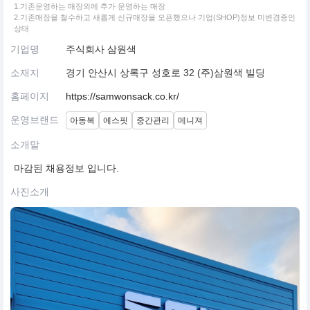
1.기존운영하는 매장외에 추가 운영하는 매장
2.기존매장을 철수하고 새롭게 신규매장을 오픈했으나 기업(SHOP)정보 미변경중인
상태
기업명
주식회사 삼원색
소재지
경기 안산시 상록구 성호로 32 (주)삼원색 빌딩
홈페이지
https://samwonsack.co.kr/
운영브랜드
아동복
에스핏
중간관리
메니져
소개말
마감된 채용정보 입니다.
사진소개