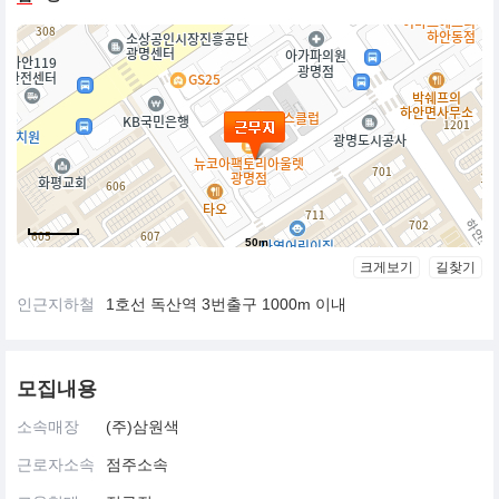
시즌 기획이 아닌 철저한 월별 기획 시스템 구축
다품종,소량 2주내 최저가 생산
아동최초의 패스트패션도입
중국 청도 자가공장을 활용한 직소싱 시스템 구축
중저가를 지향하는 타 브랜드 가격대비 60%수준의 저렴한
가격형성에 따른 경쟁력 확보
50m
크게보기
길찾기
인근지하철
1호선 독산역 3번출구 1000m 이내
모집내용
소속매장
(주)삼원색
근로자소속
점주소속