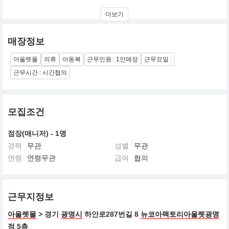
브랜드 의미
더보기
STYLE(스타일리쉬한 디자인)
SMART(최고의 합리적인 가격) + FIT(고객과 잘 맞는다)
매장정보
SPEED(최신 트랜드)
3S 요소를 패션과 믹스하여 고객의 니즈를 최대한 반영하는 아동패
아울렛몰
의류
아동복
근무인원 : 1인매장
근무요일 :
션 브랜드
근무시간 : 시간협의
▷ 런칭시점:2012년 2월
▷ 컨셉:그 시즌의 탑 트렌드를 컨셉으로, 모던 쉬크, 로맨틱 내추럴,
스포티브 스트릿,
모집조건
트렌디 프레피의 네가지 라인과 베이직, 라운지, 데님, 프로모션, 잡
화 등의
점장(매니저) - 1명
특화된 카테고리를 통해, 항상 신선한 메가 트렌드를 전개.
경력
무관
성별
무관
▷ 타깃 프라이스 존: 중저가
연령
연령무관
급여
협의
▷ 기획스타일: 의류 연간 1,700여 스타일, 액세서리 연간 600여 스
타일
근무지정보
▷ 타깃에이지 : TODLKIDS(1~8세), TWEENS(9~13세)
아울렛몰
> 경기
광명시
하안로287번길 8
뉴코아팩토리아울렛광명
▷ 특징: 18명의 디자이너가 매일 신선한 스타일 기획,발주
점
5층