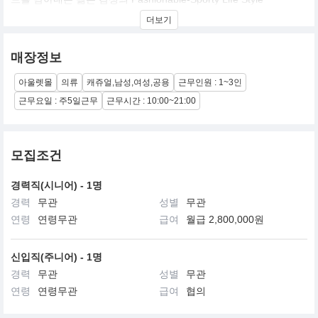
더보기
매장정보
아울렛몰
의류
캐쥬얼,남성,여성,공용
근무인원 : 1~3인
근무요일 : 주5일근무
근무시간 : 10:00~21:00
모집조건
경력직(시니어) - 1명
경력
무관
성별
무관
연령
연령무관
급여
월급 2,800,000원
신입직(주니어) - 1명
경력
무관
성별
무관
연령
연령무관
급여
협의