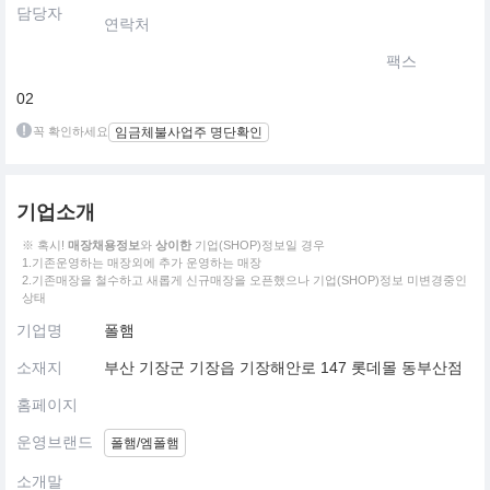
담당자
연락처
팩스
02
꼭 확인하세요
임금체불사업주 명단확인
기업소개
※ 혹시!
매장채용정보
와
상이한
기업(SHOP)정보일 경우
1.기존운영하는 매장외에 추가 운영하는 매장
2.기존매장을 철수하고 새롭게 신규매장을 오픈했으나 기업(SHOP)정보 미변경중인
상태
기업명
폴햄
소재지
부산 기장군 기장읍 기장해안로 147 롯데몰 동부산점
홈페이지
운영브랜드
폴햄/엠폴햄
소개말