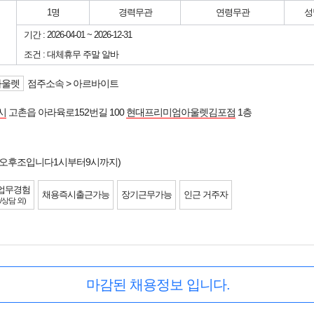
1명
경력무관
연령무관
성
기간 : 2026-04-01 ~ 2026-12-31
조건 : 대체휴무 주말 알바
아울렛
점주소속 > 아르바이트
시
고촌읍 아라육로152번길 100
현대프리미엄아울렛김포점
1층
 (오후조입니다1시부터9시까지)
업무경험
채용즉시출근가능
장기근무가능
인근 거주자
/상담 외)
마감된 채용정보 입니다.