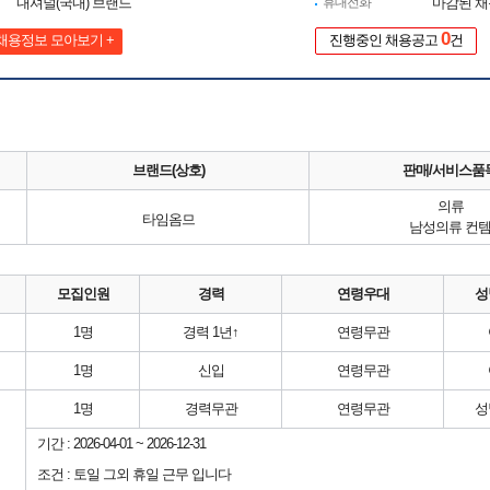
내셔널(국내) 브랜드
휴대전화
마감된 
0
채용정보 모아보기 +
진행중인 채용공고
건
브랜드(상호)
판매/서비스품
의류
타임옴므
남성의류 컨
모집인원
경력
연령우대
성
1명
경력 1년↑
연령무관
1명
신입
연령무관
1명
경력무관
연령무관
성
기간 : 2026-04-01 ~ 2026-12-31
조건 : 토일 그외 휴일 근무 입니다