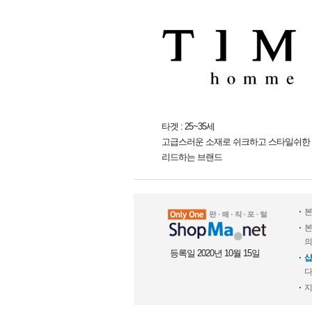
타겟 : 25~35세
고급스러운 소재로 쉬크하고 스타일쉬한 
리드하는 브랜드
본
본
의
등록일 2020년 10월 15일
샵
다
지