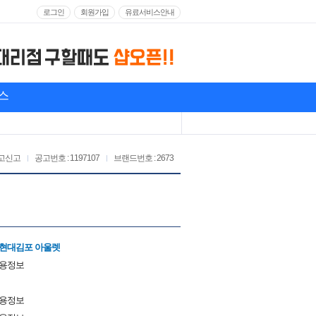
로그인
회원가입
유료서비스안내
스
고신고
공고번호 : 1197107
브랜드번호 : 2673
 현대김포 아울렛
채용정보
채용정보