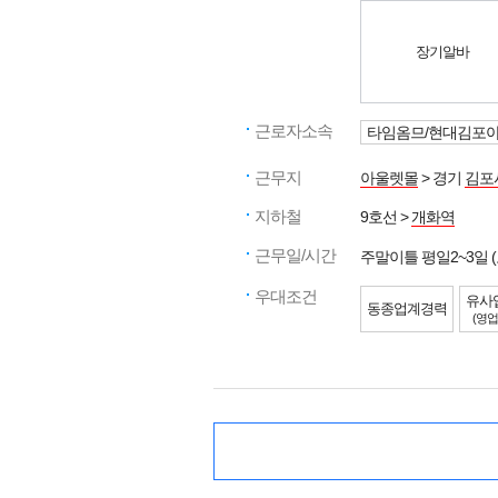
장기알바
근로자소속
타임옴므/현대김포
근무지
아울렛몰
> 경기
김포
지하철
9호선 >
개화역
근무일/시간
주말이틀 평일2~3일
우대조건
유사
동종업계경력
(영업