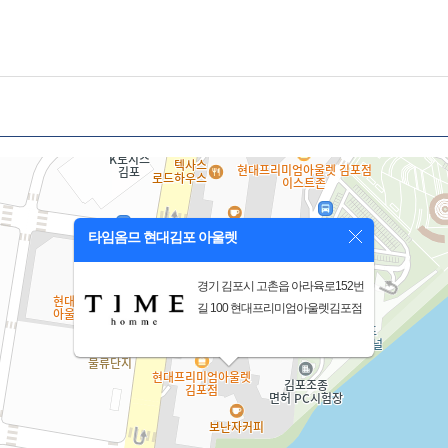
타임옴므 현대김포 아울렛
경기 김포시 고촌읍 아라육로152번
길 100 현대프리미엄아울렛김포점