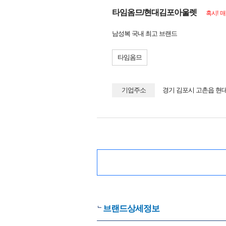
타임옴므/현대김포아울렛
혹시! 
남성복 국내 최고 브랜드
타임옴므
기업주소
경기 김포시 고촌읍 
브랜드상세정보