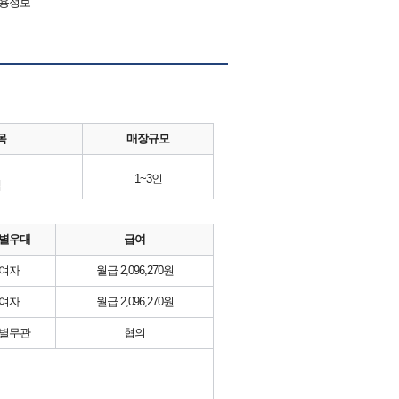
채용정보
목
매장규모
1~3인
템
별우대
급여
여자
월급 2,096,270원
여자
월급 2,096,270원
별무관
협의