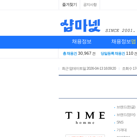
즐겨찾기
공지사항
채용정보
채용정보
맵
30,967
110
총 채용건
건
당일등록 채용건
최근 업데이트일
2026-04-13 16:09:20
조회수
17
브랜드(한글)
브랜드(영어)
SNS
가격대