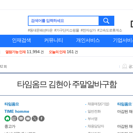
검색어를 입력하세요
#동대문패션타운
#가구단지쇼핑몰
#전자상가
#고속도로휴게소
인재검색
커뮤니티
개인서비스
기업서비
11,994
161
건
열람가능 인재
건
오늘의 인재
건
42 회
공
타임옴므 김현아 주말알바구함
타임옴므
채용매장(기업)
타임옴므
TIME homme
일반전화
마감된 
부서명
중고가
채용담당자
마감된 