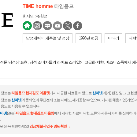
TIME homme
타임옴므
회사명 : ㈜한섬
남성캐릭터 캐주얼 및 정장
1998년 런칭
이태리
내셔
전문 남성상 표현. 남성 소비자들의 라이프 스타일의 고급화 지향. 비즈니스룩에서 
 정보는
타임옴므 현대김포 아울렛
에서 제공한 자료를 바탕으로
샵마넷
이(가) 편집 및 그 표
 정보는
샵마넷
의 동의없이 무단전재 또는 재배포, 재가공할 수 없으며, 게재된 채용기업(기업
 용도로 사용될 수 없습니다.
마넷
은(는)
타임옴므 현대김포 아울렛
에서 게재한 자료에 대한 오류와 사용자가 이를 신뢰하여 
.
원전 꼭 확인하세요!
임금체불사업주 명단확인→