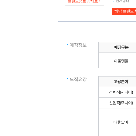
전개형태
브랜드정보 상세보기
해당 브랜드 
매장정보
매장구분
아울렛몰
모집요강
고용분야
경력직(시니어)
신입직(주니어)
대휴알바