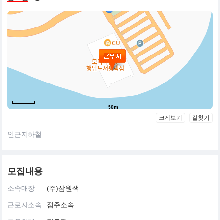
시즌 기획이 아닌 철저한 월별 기획 시스템 구축
다품종,소량 2주내 최저가 생산
아동최초의 패스트패션도입
중국 청도 자가공장을 활용한 직소싱 시스템 구축
중저가를 지향하는 타 브랜드 가격대비 60%수준의 저렴한
가격형성에 따른 경쟁력 확보
50m
크게보기
길찾기
인근지하철
모집내용
소속매장
(주)삼원색
근로자소속
점주소속