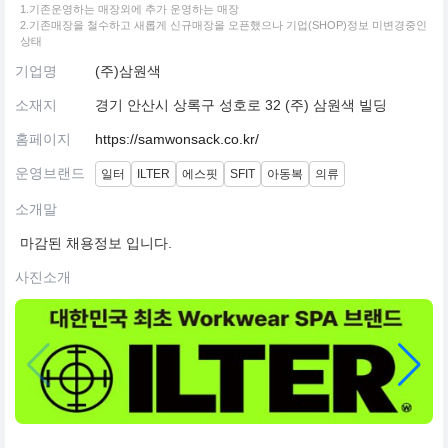
1.기존운영하는 매장외에 추가 운영하는 매장
2.기존매장을 철수하고 새롭게 신규매장을 오픈했으나 기업(SHOP)정보 미변경중인
상태
기업명
(주)삼원색
소재지
경기 안산시 상록구 성호로 32 (주) 삼원색 빌딩
홈페이지
https://samwonsack.co.kr/
운영브랜드
일터
ILTER
에스핏
SFIT
아동복
의류
소개말
마감된 채용정보 입니다.
사진소개