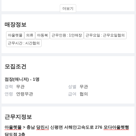
브랜드 의미
더보기
STYLE(스타일리쉬한 디자인)
SMART(최고의 합리적인 가격) + FIT(고객과 잘 맞는다)
매장정보
SPEED(최신 트랜드)
3S 요소를 패션과 믹스하여 고객의 니즈를 최대한 반영하는 아동패
아울렛몰
의류
아동복
근무인원 : 1인매장
근무요일 : 근무요일협의
션 브랜드
근무시간 : 시간협의
▷ 런칭시점:2012년 2월
▷ 컨셉:그 시즌의 탑 트렌드를 컨셉으로, 모던 쉬크, 로맨틱 내추럴,
스포티브 스트릿,
모집조건
트렌디 프레피의 네가지 라인과 베이직, 라운지, 데님, 프로모션, 잡
화 등의
점장(매니저) - 1명
특화된 카테고리를 통해, 항상 신선한 메가 트렌드를 전개.
경력
무관
성별
무관
▷ 타깃 프라이스 존: 중저가
연령
연령무관
급여
협의
▷ 기획스타일: 의류 연간 1,700여 스타일, 액세서리 연간 600여 스
타일
근무지정보
▷ 타깃에이지 : TODLKIDS(1~8세), TWEENS(9~13세)
아울렛몰
> 충남
당진시
신평면 서해안고속도로 276
모다아울렛행
▷ 특징: 18명의 디자이너가 매일 신선한 스타일 기획,발주
담도점
3층