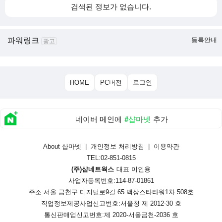
검색된 정보가 없습니다.
파워링크
등록안내
광고
HOME
PC버전
로그인
네이버 메인에
#샵마넷
추가
About 샵마넷
|
개인정보 처리방침
|
이용약관
TEL:02-851-0815
(주)샵네트웍스
대표 이인용
사업자등록번호:114-87-01861
주소:서울 금천구 디지털로9길 65 백상스타타워1차 508호
직업정보제공사업신고번호:
서울청 제 2012-30 호
통신판매업신고번호:
제 2020-서울금천-2036 호