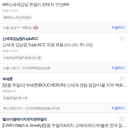
###신세계강남 쥬얼리 판매직 구인###
채용시까지
에떼르노파인쥬얼리
지원하기
서울 강남구 > 백화점
신세계강남점S.tyleACC
신세계 강남점 S.tyle ACC 직원 채용 (시니어, 주니어)
채용시까지
수입패션쥬얼리및패션소품
지원하기
서울 서초구 > 신세계백화점강남점
부쉐론
[명품 주얼리] 부쉐론(BOUCHERON) 신세계 센텀 점장/서울 지역 백화점 판매사원 채용
09/06까지
명품쥬얼리&시계
지원하기
부산 해운대구 > 신세계백화점센텀시티점
엘브이엠에이치와치앤쥬얼리
[LVMH Watch & Jewelry]명품 주얼리&와치 쇼메/프레드/위블로 전국 점장/부점장/판매사원 채용