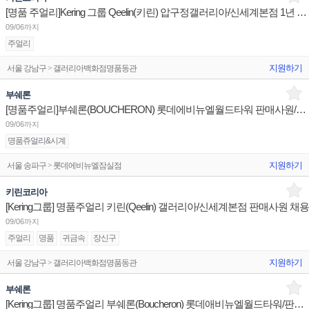
[명품 주얼리]Kering 그룹 Qeelin(키린) 압구정갤러리아/신세계본점 1년 이상 계약직 판매사원 채용
09/06까지
주얼리
지원하기
서울 강남구 > 갤러리아백화점명품동관
부쉐론
[명품주얼리]부쉐론(BOUCHERON) 롯데에비뉴엘월드타워 판매사원/신세계센텀시티 점장/신세계대전 Admin
09/06까지
명품쥬얼리&시계
지원하기
서울 송파구 > 롯데에비뉴엘잠실점
키린코리아
[Kering그룹] 명품주얼리 키린(Qeelin) 갤러리아/신세계본점 판매사원 채용
09/06까지
주얼리
명품
귀금속
장신구
지원하기
서울 강남구 > 갤러리아백화점명품동관
부쉐론
[Kering그룹] 명품주얼리 부쉐론(Boucheron) 롯데애비뉴엘월드타워/판매사원 신세계센텀/점장 채용