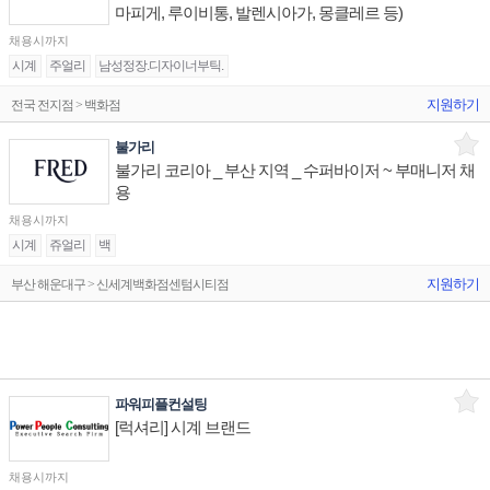
마피게, 루이비통, 발렌시아가, 몽클레르 등)
채용시까지
시계
주얼리
남성정장.디자이너부틱.
지원하기
전국 전지점 > 백화점
불가리
불가리 코리아 _ 부산 지역 _ 수퍼바이저 ~ 부매니저 채
용
채용시까지
시계
쥬얼리
백
지원하기
부산 해운대구 > 신세계백화점센텀시티점
파워피플컨설팅
[럭셔리] 시계 브랜드
채용시까지