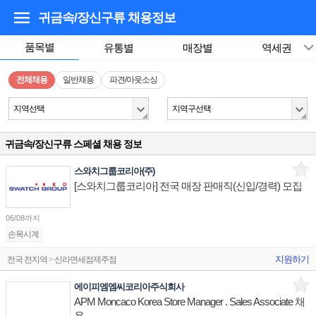
귀금속/장신구류
채용정보
품목별
유통별
매장별
역세권
전체채용
일반채용
파견/아웃소싱
지역선택
지역구선택
귀금속/장신구류 스페셜 채용 정보
스와치그룹코리아(주)
[스와치그룹코리아] 전국 매장 판매직(신입/경력) 모집
06/08까지
손목시계
지원하기
전국 전지역 > 신라면세점제주점
에이피엠엠씨코리아주식회사
APM Moncaco Korea Store Manager . Sales Associate 채
용