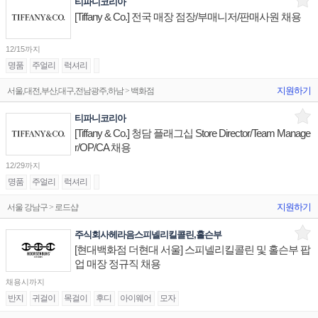
티파니코리아
[Tiffany & Co.] 전국 매장 점장/부매니저/판매사원 채용
12/15까지
명품
주얼리
럭셔리
지원하기
서울,대전,부산,대구,전남광주,하남 > 백화점
티파니코리아
[Tiffany & Co.] 청담 플래그십 Store Director/Team Manage
r/OP/CA 채용
12/29까지
명품
주얼리
럭셔리
지원하기
서울 강남구 > 로드샵
주식회사헤라음스피넬리킬콜린,홀슨부
[현대백화점 더현대 서울] 스피넬리킬콜린 및 홀슨부 팝
업 매장 정규직 채용
채용시까지
반지
귀걸이
목걸이
후디
아이웨어
모자