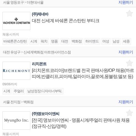
지원하기
서울 영등포구 > 더현대서울
(주)제네바
대전 신세계 바쉐론 콘스탄틴 부티크
채용시까지
바쉐론콘스탄틴
시계
워치
명품
대전
백화점
하이엔드
여성
남성
세종
지원하기
대전 유성구 > 신세계백화점 아트앤사이언스점
리치몬트
[리치몬트코리아]브랜드별 전국 판매사원/OP 채용(까르
띠에,반클리프,피아제,알라이아,끌로에,몽블랑,델보 등)
09/06까지
시계
주얼리
남성정장.디자이너부틱.
지원하기
서울 전지점 > 백화점
(주)명보아이엔씨
[전국] 명보아이엔씨 - 명품시계/주얼리 판매사원 채용
(정규직-신입/경력)
채용시까지