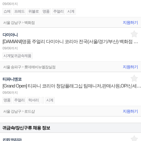
09/06까지
쇼메
프레드
위블로
명품
주얼리
시계
지원하기
서울 강남구 > 백화점
다미아니
[DAMIANI]명품 주얼리 다미아니 코리아 전국(서울/경기/부산) 백화점 부점장/판매사원 채용
09/06까지
시계및귀금속제품
지원하기
서울 송파구 > 롯데에비뉴엘잠실점
티파니앤코
[Grand Open] 티파니 코리아 청담플래그십 팀매니저,판매사원,OP/신세계대전 판매사
09/06까지
명품
주얼리
럭셔리
시계
지원하기
서울 강남구 > 로드샵
귀금속/장신구류 채용 정보
키린코리아