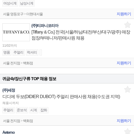
여성시계
남성시계
지원하기
서울 영등포구 > 더현대서울
(주)티파니코리아
[Tiffany & Co.] 전국(서울/하남/대전/부산/대구/광주) 매장
점장/부매니저/판매사원 채용
11/02까지
명품
주얼리
럭셔리
지원하기
서울 전지점 > 백화점
귀금속/장신구류 TOP 채용 정보
(주)세정
디디에 두보(DIDIER DUBOT) 주얼리 판매사원 채용(수도권 지역)
채용시까지
주얼리
준보석
시계
잡화
지원하기
서울 전지점 > 백화점
Aeterno