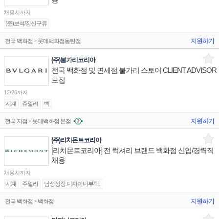
채용시까지
(준)보석/장신구류
지원하기
전국 백화점 > 롯데백화점동탄점
(주)불가리코리아
전국 백화점 및 면세점 불가리 스토어 CLIENT ADVISOR
모집
12/26까지
시계
쥬얼리
백
지원하기
전국 지점 > 롯데백화점 본점
(주)리치몬트코리아
[리치몬트코리아] 전 럭셔리 브랜드 백화점 신입/경력직
채용
채용시까지
시계
주얼리
남성정장.디자이너부틱.
지원하기
전국 백화점 > 백화점