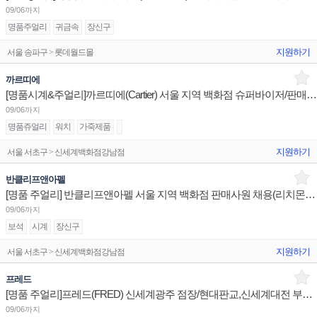
09/06까지
명품주얼리
귀금속
장신구
지원하기
서울 송파구 > 롯데월드몰
까르띠에
[명품시계&주얼리]까르띠에(Cartier) 서울 지역 백화점 슈퍼바이저/판매사원/어드민 채용(리치몬트코리아)
09/06까지
명품쥬얼리
워치
가죽제품
지원하기
서울 서초구 > 신세계백화점강남점
반클리프앤아펠
[명품 주얼리] 반클리프앤아펠 서울 지역 백화점 판매사원 채용(리치몬트코리아)
09/06까지
보석
시계
장신구
지원하기
서울 서초구 > 신세계백화점강남점
프레드
[명품 주얼리]프레드(FRED) 신세계광주 점장/현대판교,신세계대전 부점장,판매사원 채용
09/06까지