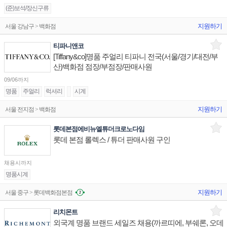
(준)보석/장신구류
지원하기
서울 강남구 > 백화점
티파니앤코
[Tiffany&co]명품 주얼리 티파니 전국(서울/경기/대전/부
산)백화점 점장/부점장/판매사원
09/06까지
명품
주얼리
럭셔리
시계
지원하기
서울 전지점 > 백화점
롯데본점에비뉴엘튜더크로노다임
롯데 본점 롤렉스 / 튜더 판매사원 구인
채용시까지
명품시계
지원하기
서울 중구 > 롯데백화점본점
리치몬트
외국계 명품 브랜드 세일즈 채용(까르띠에, 부쉐론, 오데