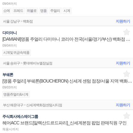
09/04까지
쇼메
프레드
위블로
명품
주얼리
시계
지원하기
서울 강남구 > 백화점
다미아니
[DAMIANI]명품 주얼리 다미아니 코리아 전국(서울/경기/부산) 백화점 부점장/판매사원 채용
09/04까지
시계및귀금속제품
지원하기
서울 송파구 > 롯데에비뉴엘잠실점
부쉐론
[명품 주얼리] 부쉐론(BOUCHERON) 신세계 센텀 점장/서울 지역 백화점 판매사원 채용
09/03까지
명품쥬얼리&시계
지원하기
부산 해운대구 > 신세계백화점센텀시티점
주식회사에스제이그룹
헤어ACC 브랜드[알렉산드르드파리]_신세계본점 팝업 판매직원 구인
채용시까지