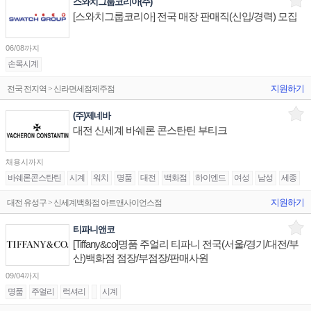
스와치그룹코리아(주)
[스와치그룹코리아] 전국 매장 판매직(신입/경력) 모집
06/08까지
손목시계
지원하기
전국 전지역 > 신라면세점제주점
(주)제네바
대전 신세계 바쉐론 콘스탄틴 부티크
채용시까지
바쉐론콘스탄틴
시계
워치
명품
대전
백화점
하이엔드
여성
남성
세종
지원하기
대전 유성구 > 신세계백화점 아트앤사이언스점
티파니앤코
[Tiffany&co]명품 주얼리 티파니 전국(서울/경기/대전/부
산)백화점 점장/부점장/판매사원
09/04까지
명품
주얼리
럭셔리
시계