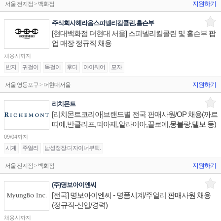
지원하기
서울 전지점 > 백화점
주식회사헤라음스피넬리킬콜린,홀슨부
[현대백화점 더현대 서울] 스피넬리킬콜린 및 홀슨부 팝
업 매장 정규직 채용
채용시까지
반지
귀걸이
목걸이
후디
아이웨어
모자
지원하기
서울 영등포구 > 더현대서울
리치몬트
[리치몬트코리아]브랜드별 전국 판매사원/OP 채용(까르
띠에,반클리프,피아제,알라이아,끌로에,몽블랑,델보 등)
09/04까지
시계
주얼리
남성정장.디자이너부틱.
지원하기
서울 전지점 > 백화점
(주)명보아이엔씨
[전국] 명보아이엔씨 - 명품시계/주얼리 판매사원 채용
(정규직-신입/경력)
채용시까지