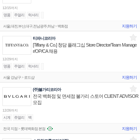
12/15까지
명품
주얼리
럭셔리
지원하기
서울,대전,부산,대구,전남광주,하남 > 백화점
티파니코리아
[Tiffany & Co.] 청담 플래그십 Store Director/Team Manage
r/OP/CA 채용
12/29까지
명품
주얼리
럭셔리
지원하기
서울 강남구 > 로드샵
(주)불가리코리아
전국 백화점 및 면세점 불가리 스토어 CLIENT ADVISOR
모집
12/26까지
시계
쥬얼리
백
지원하기
전국 지점 > 롯데백화점 본점