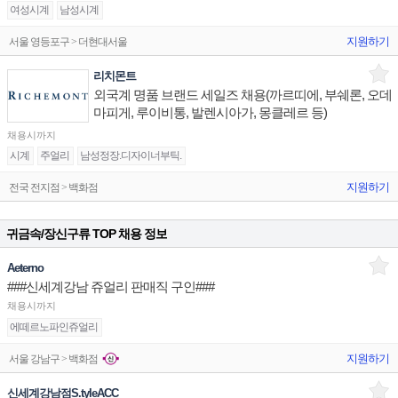
여성시계
남성시계
지원하기
서울 영등포구 > 더현대서울
리치몬트
외국계 명품 브랜드 세일즈 채용(까르띠에, 부쉐론, 오데
마피게, 루이비통, 발렌시아가, 몽클레르 등)
채용시까지
시계
주얼리
남성정장.디자이너부틱.
지원하기
전국 전지점 > 백화점
귀금속/장신구류 TOP 채용 정보
Aeterno
###신세계강남 쥬얼리 판매직 구인###
채용시까지
에떼르노파인쥬얼리
지원하기
서울 강남구 > 백화점
신세계강남점S.tyleACC