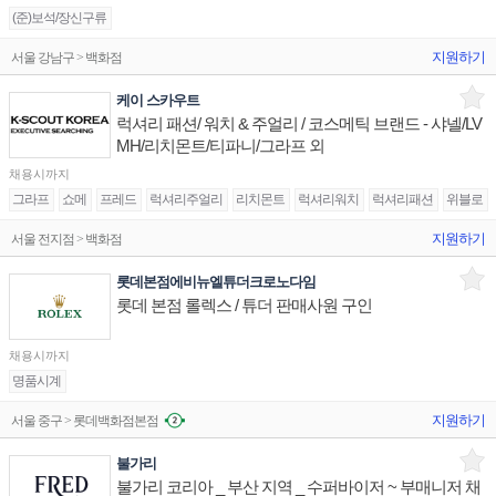
(준)보석/장신구류
지원하기
서울 강남구 > 백화점
케이 스카우트
럭셔리 패션/ 워치 & 주얼리 / 코스메틱 브랜드 - 샤넬/LV
MH/리치몬트/티파니/그라프 외
채용시까지
그라프
쇼메
프레드
럭셔리주얼리
리치몬트
럭셔리워치
럭셔리패션
위블로
지원하기
서울 전지점 > 백화점
롯데본점에비뉴엘튜더크로노다임
롯데 본점 롤렉스 / 튜더 판매사원 구인
채용시까지
명품시계
지원하기
서울 중구 > 롯데백화점본점
불가리
불가리 코리아 _ 부산 지역 _ 수퍼바이저 ~ 부매니저 채