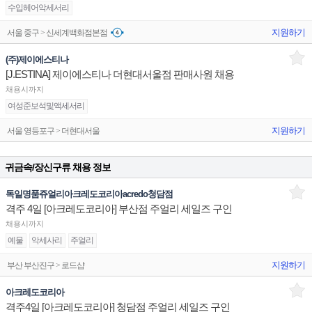
수입헤어악세서리
지원하기
서울 중구 > 신세계백화점본점
(주)제이에스티나
[J.ESTINA] 제이에스티나 더현대서울점 판매사원 채용
채용시까지
여성준보석및액세서리
지원하기
서울 영등포구 > 더현대서울
귀금속/장신구류 채용 정보
독일명품쥬얼리아크레도코리아acredo청담점
격주 4일 [아크레도코리아] 부산점 주얼리 세일즈 구인
채용시까지
예물
악세사리
주얼리
지원하기
부산 부산진구 > 로드샵
아크레도코리아
격주4일 [아크레도코리아] 청담점 주얼리 세일즈 구인