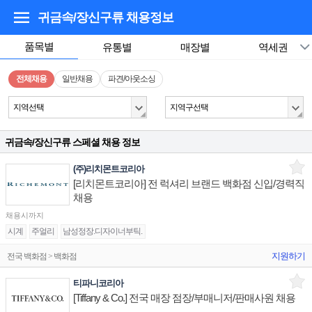
귀금속/장신구류
채용정보
품목별
유통별
매장별
역세권
전체채용
일반채용
파견/아웃소싱
지역선택
지역구선택
귀금속/장신구류 스페셜 채용 정보
(주)리치몬트코리아
[리치몬트코리아] 전 럭셔리 브랜드 백화점 신입/경력직
채용
채용시까지
시계
주얼리
남성정장.디자이너부틱.
지원하기
전국 백화점 > 백화점
티파니코리아
[Tiffany & Co.] 전국 매장 점장/부매니저/판매사원 채용