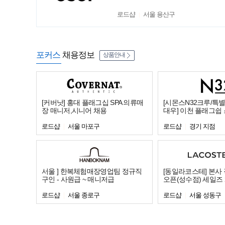
로드샵
서울 용산구
포커스
채용정보
상품안내
[커버낫] 홍대 플래그십 SPA 의류매
[시몬스N32크루/특
장 매니저,시니어 채용
대우] 이천 플래그쉽
로드샵
서울 마포구
로드샵
경기 지점
서울 ] 한복체험매장영업팀 정규직
[동일라코스테] 본사
구인 - 사원급 ~ 매니저급
오픈(성수점) 세일즈
로드샵
서울 종로구
로드샵
서울 성동구