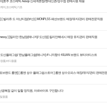
아]호주 코스메틱 Aesop 신세계본점/현대신촌/성수점 판매사원 채용
킨케어
,
코스메틱
,
기초
 ] [ 빌라쥬 드 아난티점(부산) ] MONPLSS 패션브랜드 매장/유지/관리 판매전문직원
n Hennessy ] [킬리안 한남점(매니저)/ 도산점] 킬리안헤네시 매장 유지관리 판매직원
# 도산플래그쉽/ 한남플래그쉽(매니저) # 니치향수 KILIAN 브랜드 뷰티아티스트
화장품
,
바디용품
대표브랜드 롬앤] [ 롬앤 성수 플래그쉽스토어 ] 롬앤 성수오피스 매장/유지/관리 판매전
산광복점 같이 일할 정직원, 아르바이트 구인합니다
및용품