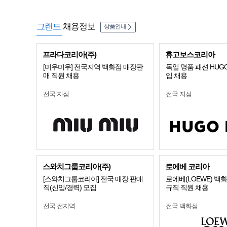
그랜드
채용정보
상품안내
프라다코리아(주)
휴고보스코리아
[미우미우] 전국지역 백화점 매장판
독일 명품 패션 HUGO
매 직원 채용
입 채용
전국 지점
전국 지점
스와치그룹코리아(주)
로에베 코리아
[스와치그룹코리아] 전국 매장 판매
로에베(LOEWE) 백
직(신입/경력) 모집
규직 직원 채용
전국 전지역
전국 백화점