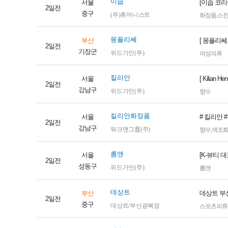
이솝
서울
[이솝 코리
2일전
중구
(주)휴머니스트
화장품
,
스
몽플리쎄
부산
[ 몽플리쎄
2일전
기장군
위드가인(주)
여성의류
킬리안
서울
[ Kilia
2일전
강남구
위드가인(주)
향수
킬리안화장품
서울
# 킬리안 
2일전
강남구
워크맨그룹(주)
향수
,
색조
롬앤
서울
[K-뷰티 
2일전
성동구
위드가인(주)
롬앤
데상트
부산
데상트 부
2일전
중구
데상트/부산광복점
스포츠의류