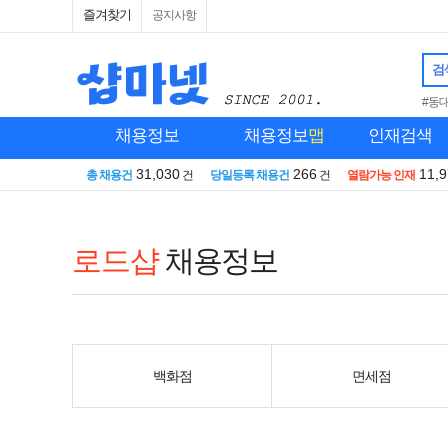
즐겨찾기
공지사항
검
#동
채용정보
채용정보
맵
인재검색
31,030
266
11,
총 채용건
건
당일등록 채용건
건
열람가능 인재
로드샵
채용정보
백화점
면세점