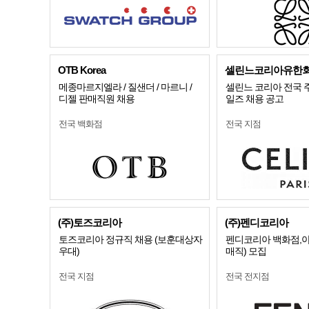
OTB Korea
셀린느코리아유한
메종마르지엘라 / 질샌더 / 마르니 /
셀린느 코리아 전국 
디젤 판매직원 채용
일즈 채용 공고
전국 백화점
전국 지점
(주)토즈코리아
(주)펜디코리아
토즈코리아 정규직 채용 (보훈대상자
펜디코리아 백화점,아
우대)
매직) 모집
전국 지점
전국 전지점