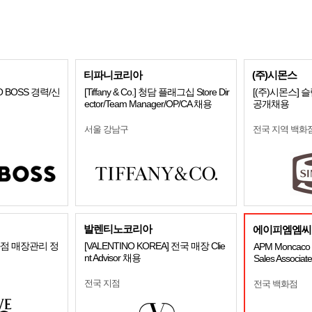
티파니코리아
(주)시몬스
 BOSS 경력/신
[Tiffany & Co.] 청담 플래그십 Store Dir
[(주)시몬스]
ector/Team Manager/OP/CA 채용
공개채용
서울 강남구
전국 지역 백화
발렌티노코리아
에이피엠엠씨
화점 매장관리 정
[VALENTINO KOREA] 전국 매장 Clie
APM Moncaco K
nt Advisor 채용
Sales Associa
전국 지점
전국 백화점