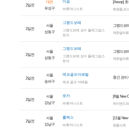
이솝
대전
[Aesop
2일전
유성구
㈜휴머니스트
화장품
,
코
그랭드보떼
서울
그랭드보떼
2일전
그랭드보떼 성수 플래그쉽스
성동구
캐쥬얼의류
토어
그랭드보떼
서울
그랭드보떼
2일전
그랭드보떼 성수 플래그쉽스
성동구
캐쥬얼의류
토어
에코골프어패럴
서울
중간 관리
2일전
송파구
에코 골프 어패럴
로카
서울
[8월 Ne
2일전
강남구
㈜휴머니스트
하이엔드와
롤렉스
서울
[11월 N
2일전
강남구
㈜휴머니스트
명품시계