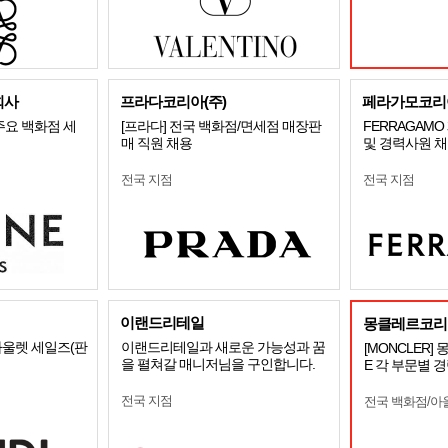
회사
프라다코리아(주)
페라가모코리
주요 백화점 세
[프라다] 전국 백화점/면세점 매장판
FERRAGAM
매 직원 채용
및 경력사원 
전국 지점
전국 지점
이랜드리테일
몽클레르코리
울렛 세일즈(판
이랜드리테일과 새로운 가능성과 꿈
[MONCLER]
을 펼쳐갈 매니저님을 구인합니다.
E 각 부문별 
전국 지점
전국 백화점/아