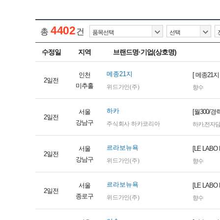
4402
총
건
수정일
지역
브랜드명·기업(상호명)
메종21지
인천
[ 메종21
2일전
미추홀
위드가인(주)
향수
하카
서울
[월300/
2일전
강남구
주식회사 하카코리아
하카
,
전자
르라보뉴욕
서울
[LE LA
2일전
강남구
위드가인(주)
향수
르라보뉴욕
서울
[LE LA
2일전
종로구
위드가인(주)
향수