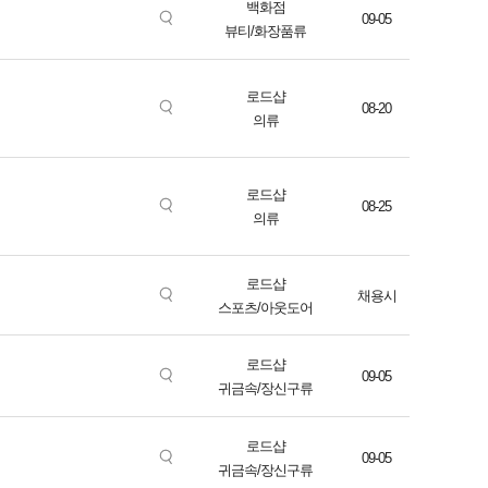
백화점
09-05
뷰티/화장품류
로드샵
08-20
의류
로드샵
08-25
의류
로드샵
채용시
스포츠/아웃도어
로드샵
09-05
귀금속/장신구류
로드샵
09-05
귀금속/장신구류