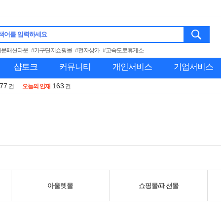
색어를 입력하세요
대문패션타운
#가구단지쇼핑몰
#전자상가
#고속도로휴게소
샵토크
커뮤니티
개인서비스
기업서비스
977
163
건
오늘의 인재
건
아울렛몰
쇼핑몰/패션몰