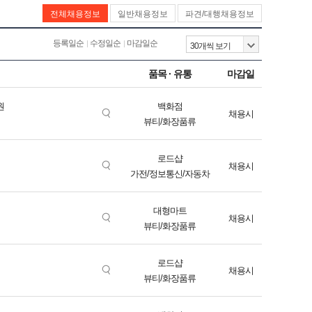
전체채용정보
일반채용정보
파견/대행채용정보
등록일순
수정일순
마감일순
품목 · 유통
마감일
원
백화점
채용시
뷰티/화장품류
로드샵
채용시
가전/정보통신/자동차
대형마트
채용시
뷰티/화장품류
로드샵
채용시
뷰티/화장품류