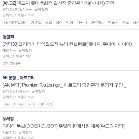
[ANDZ] 앤드지 롯데백화점 일산점 중간관리자(매니저) 구인
경기 고양시 일산동구
급여협의
경력3년↑ 채용시까지
남성캐주얼정장
캐주얼
셋업
정장
남성
캐릭터
신성통상
앤드지
수트
남
청담30
[청담30] 갤러리아 타임월드점 뷰티 컨설턴트(매니저, 주니어, 시니어)
채용
대전 서구
급여협의
경력년↑ 채용시까지
뷰티화장품
AK 분당 _ 아르고티
[ AK 분당 ] Premium Tea Lounge _ 아르고티 중간관리 운영자 구인 _
경기 성남시 분당구
급여협의
경력3년↑ 채용시까지
카페
티카페
커피
베이커리
㈜세정
디디에 두보(DIDIER DUBOT) 주얼리 판매사원 채용(수도권 지역)
서울 지점
급여협의
경력5년↑ 채용시까지