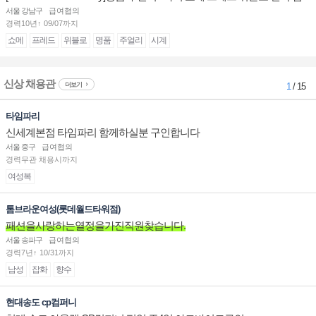
장/부점장/판매사원 채용
서울 강남구
급여협의
경력10년↑ 09/07까지
쇼메
프레드
위블로
명품
주얼리
시계
신상 채용관
더보기
1
/ 15
타임파리
신세계본점 타임파리 함께하실분 구인합니다
서울 중구
급여협의
경력무관 채용시까지
여성복
톰브라운여성(롯데월드타워점)
패션을사랑하는열정을가진직원찾습니다.
서울 송파구
급여협의
경력7년↑ 10/31까지
남성
잡화
향수
현대송도 cp컴퍼니