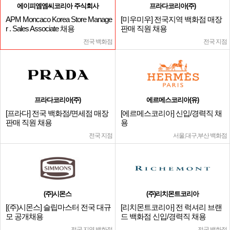
에이피엠엠씨코리아 주식회사
프라다코리아(주)
APM Moncaco Korea Store Manage
[미우미우] 전국지역 백화점 매장
r . Sales Associate 채용
판매 직원 채용
전국 백화점
전국 지점
프라다코리아(주)
에르메스코리아(유)
[프라다] 전국 백화점/면세점 매장
[에르메스코리아] 신입/경력직 채
판매 직원 채용
용
전국 지점
서울,대구,부산 백화점
(주)시몬스
(주)리치몬트코리아
[(주)시몬스] 슬립마스터 전국 대규
[리치몬트코리아] 전 럭셔리 브랜
모 공개채용
드 백화점 신입/경력직 채용
전국 지역 백화점
전국 백화점