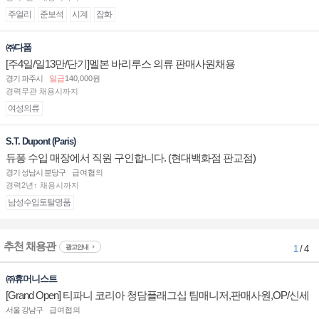
주얼리
준보석
시계
잡화
㈜다폼
[주4일/일13만/단기]멜본 바리루스 의류 판매사원채용
경기 파주시
일급
140,000원
경력무관 채용시까지
여성의류
S.T. Dupont (Paris)
듀퐁 수입 매장에서 직원 구인합니다. (현대백화점 판교점)
경기 성남시 분당구
급여협의
경력2년↑ 채용시까지
남성수입토탈명품
추천 채용관
광고안내
1
/ 4
㈜휴머니스트
[Grand Open] 티파니 코리아 청담플래그십 팀매니저,판매사원,OP/신세
계대전 판매사원 채용
서울 강남구
급여협의