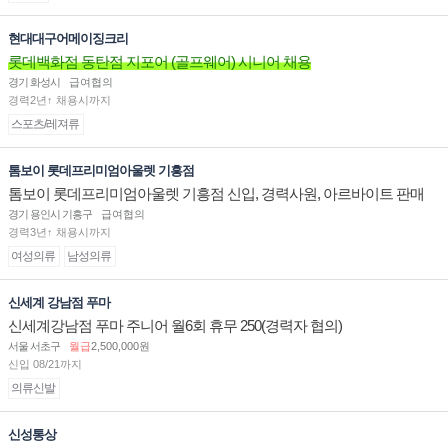
현대대구어메이징크리
롯데백화점 동탄점 지포어 (골프웨어) 시니어 채용
경기 화성시
급여협의
경력2년↑ 채용시까지
스포츠/레져류
톰보이 롯데프리미엄아울렛 기흥점
톰보이 롯데프리미엄아울렛 기흥점 신입, 경력사원, 아르바이트 판매
직 구인합니다.
경기 용인시 기흥구
급여협의
경력3년↑ 채용시까지
여성의류
남성의류
신세계 강남점 푸마
신세계강남점 푸마 주니어 월6회 휴무 250(경력자 협의)
서울 서초구
월급
2,500,000원
신입 08/21까지
의류신발
신성통상