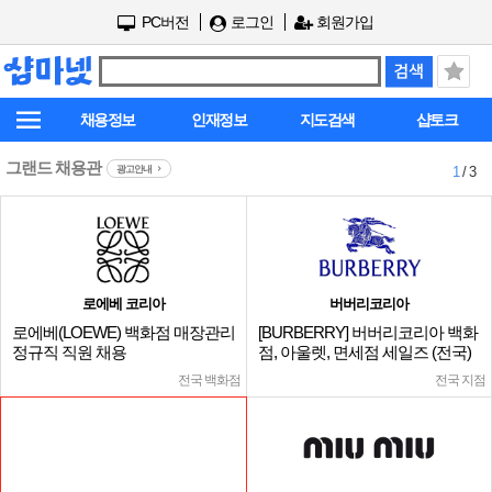
PC버전
로그인
회원가입
채용정보
인재정보
지도검색
샵토크
그랜드 채용관
광고안내
1
/ 3
로에베 코리아
버버리코리아
로에베(LOEWE) 백화점 매장관리
[BURBERRY] 버버리코리아 백화
정규직 직원 채용
점, 아울렛, 면세점 세일즈 (전국)
전국 백화점
전국 지점