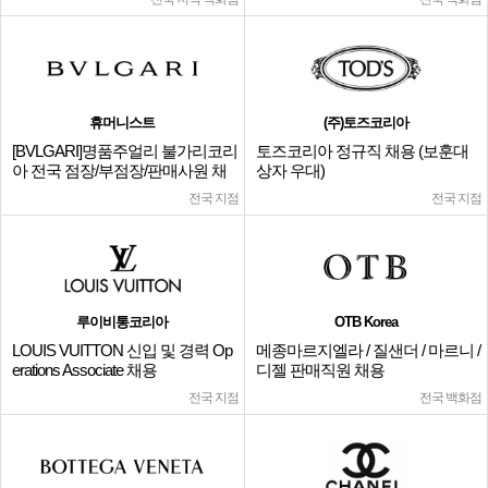
휴머니스트
(주)토즈코리아
[BVLGARI]명품주얼리 불가리코리
토즈코리아 정규직 채용 (보훈대
아 전국 점장/부점장/판매사원 채
상자 우대)
용
전국 지점
전국 지점
루이비통코리아
OTB Korea
LOUIS VUITTON 신입 및 경력 Op
메종마르지엘라 / 질샌더 / 마르니 /
erations Associate 채용
디젤 판매직원 채용
전국 지점
전국 백화점