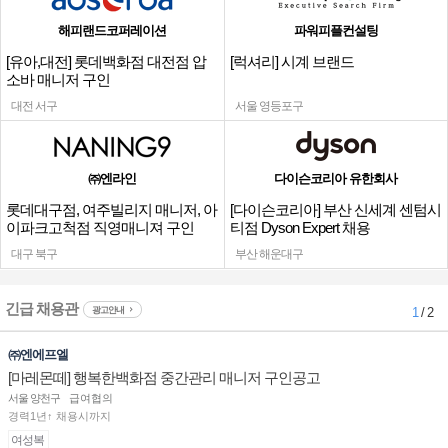
해피랜드코퍼레이션
파워피플컨설팅
[유아,대전] 롯데백화점 대전점 압
[럭셔리] 시계 브랜드
소바 매니저 구인
대전 서구
서울 영등포구
㈜엔라인
다이슨코리아 유한회사
롯데대구점, 여주빌리지 매니저, 아
[다이슨코리아] 부산 신세계 센텀시
이파크고척점 직영매니져 구인
티점 Dyson Expert 채용
대구 북구
부산 해운대구
긴급 채용관
광고안내
1
/ 2
㈜엔에프엘
[마레몬떼] 행복한백화점 중간관리 매니저 구인공고
서울 양천구
급여협의
경력1년↑ 채용시까지
여성복