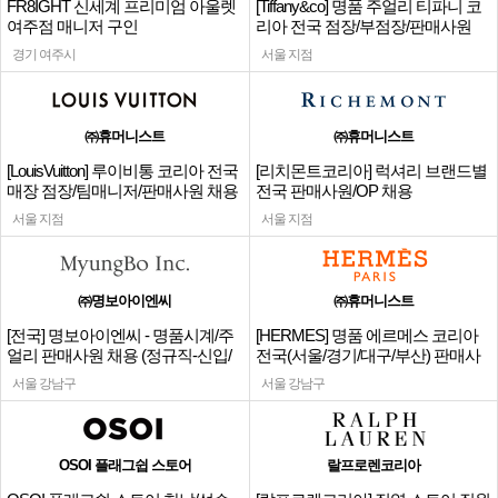
FR8IGHT 신세계 프리미엄 아울렛
[Tiffany&co] 명품 주얼리 티파니 코
여주점 매니저 구인
리아 전국 점장/부점장/판매사원
경기 여주시
서울 지점
㈜휴머니스트
㈜휴머니스트
[LouisVuitton] 루이비통 코리아 전국
[리치몬트코리아] 럭셔리 브랜드별
매장 점장/팀매니저/판매사원 채용
전국 판매사원/OP 채용
서울 지점
서울 지점
㈜명보아이엔씨
㈜휴머니스트
[전국] 명보아이엔씨 - 명품시계/주
[HERMES] 명품 에르메스 코리아
얼리 판매사원 채용 (정규직-신입/
전국(서울/경기/대구/부산) 판매사
경력)
원
서울 강남구
서울 강남구
OSOI 플래그쉽 스토어
랄프로렌코리아