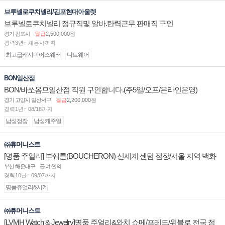
브루넬로쿠치넬리/김포현대아울렛
브루넬로쿠치넬리 정규직및 알바.탄력근무 판매직 구인
경기 김포시
월급
2,500,000원
경력3년↑ 채용시까지
최고급캐시미어스웨터
니트웨어
BON일산점
BON/바쏘옴므일산점 직원 구인합니다.(주5일/오프/온라인운영)
경기 고양시 일산서구
월급
2,200,000원
경력1년↑ 08/18까지
남성정장
남성캐주얼
㈜휴머니스트
[명품 주얼리] 부쉐론(BOUCHERON) 신세계 센텀 점장/서울 지역 백화
점 판매사원 채용
부산 해운대구
급여협의
경력10년↑ 09/07까지
명품쥬얼리&시계
㈜휴머니스트
[LVMH Watch & Jewelry]명품 주얼리&와치 쇼메/프레드/위블로 전국 점