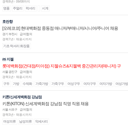
경력8년↑ 09/08까지
명품
주얼리
럭셔리
시계
호란향
[오레코코] 현대백화점 중동점 매니저/부매니저/시니어/주니어 채용
경기 부천시
급여협의
경력7년↑ 채용시까지
기초 럭셔리 화장품
㈜ 지젤
롯데백화점(건대점/미아점) 지젤슈즈&지젤백 중간관리자(매니저) 구
인합니다
서울 광진구
급여협의
경력1년↑ 채용시까지
구두
가방
수제화
가죽가방
가죽구두
여성구두
여자구두
여자가방
여성가방
키톤/신세계백화점 강남점
키톤(KITON) 신세계백화점 강남점 직영 직원 채용
서울 서초구
급여협의
경력3년↑ 채용시까지
여성의류
남성의류
악세사리