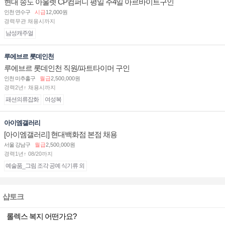
현대 송도 아울렛 CP컴퍼니 평일 주4일 아르바이트구인
인천 연수구
시급
12,000원
경력무관 채용시까지
남성캐주얼
루에브르 롯데인천
루에브르 롯데인천 직원/파트타이머 구인
인천 미추홀구
월급
2,500,000원
경력2년↑ 채용시까지
패션의류잡화
여성복
아이엠갤러리
[아이엠갤러리] 현대백화점 본점 채용
서울 강남구
월급
2,500,000원
경력1년↑ 08/20까지
예술품_그림 조각 공예 식기류 외
샵토크
롤렉스 복지 어떤가요?