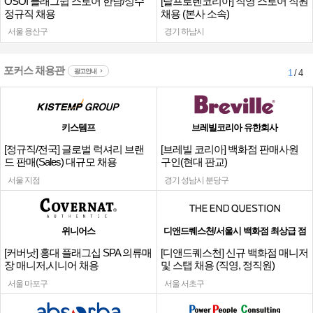
OSOI 플래그쉽 스토어 한남/성수
[랄프로렌코리아] 직영 스토어 직원
정규직 채용
채용 (본사 소속)
서울 용산구
경기 하남시
포커스 채용관
광고안내
1
/ 4
키스템프
브레빌코리아 유한회사
[정규직/전국] 글로벌 럭셔리 브랜
[브레빌 코리아] 백화점 판매사원
드 판매(Sales) 대규모 채용
구인(현대 판교)
서울 지점
경기 성남시 분당구
위니어스
디앤드퀘스천/서울시 백화점 최상급 점
[커버낫] 홍대 플래그십 SPA 의류매
[디앤드퀘스천] 신규 백화점 매니저
장 매니저,시니어 채용
및 스탭 채용 (직영, 정직원)
서울 마포구
서울 서초구