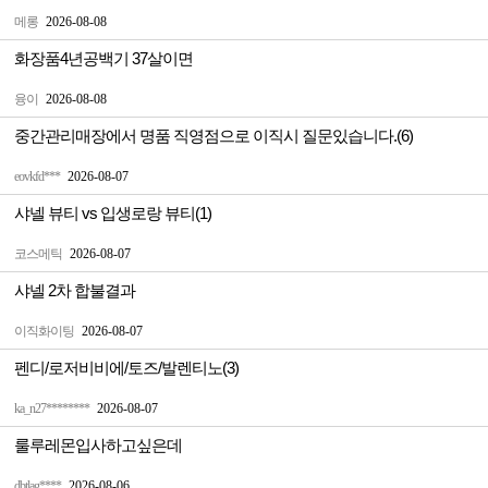
메롱
2026-08-08
화장품4년공백기 37살이면
융이
2026-08-08
중간관리매장에서 명품 직영점으로 이직시 질문있습니다.(6)
eovkfd***
2026-08-07
샤넬 뷰티 vs 입생로랑 뷰티(1)
코스메틱
2026-08-07
샤넬 2차 합불결과
이직화이팅
2026-08-07
펜디/로저비비에/토즈/발렌티노(3)
ka_n27********
2026-08-07
룰루레몬입사하고싶은데
dbtlag****
2026-08-06