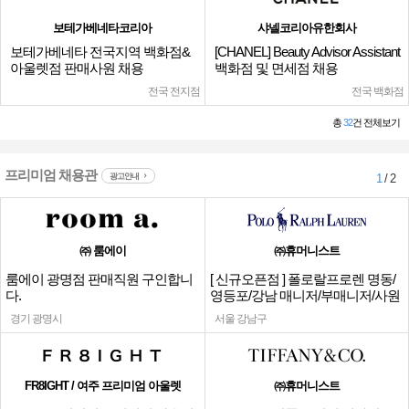
보테가베네타코리아
샤넬코리아유한회사
보테가베네타 전국지역 백화점&
[CHANEL] Beauty Advisor Assistant
아울렛점 판매사원 채용
백화점 및 면세점 채용
전국 전지점
전국 백화점
총
32
건 전체보기
프리미엄 채용관
광고안내
1
/ 2
㈜ 룸에이
㈜휴머니스트
룸에이 광명점 판매직원 구인합니
[ 신규오픈점 ] 폴로랄프로렌 명동/
다.
영등포/강남 매니저/부매니저/사원
경기 광명시
서울 강남구
FR8IGHT / 여주 프리미엄 아울렛
㈜휴머니스트