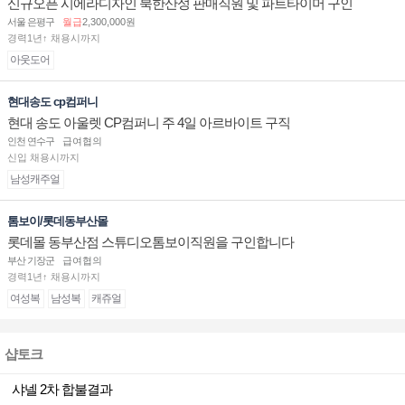
신규오픈 시에라디자인 북한산성 판매직원 및 파트타이머 구인
서울 은평구
월급
2,300,000원
경력1년↑ 채용시까지
아웃도어
현대송도 cp컴퍼니
현대 송도 아울렛 CP컴퍼니 주 4일 아르바이트 구직
인천 연수구
급여협의
신입 채용시까지
남성캐주얼
톰보이/롯데동부산몰
롯데몰 동부산점 스튜디오톰보이직원을 구인합니다
부산 기장군
급여협의
경력1년↑ 채용시까지
여성복
남성복
캐쥬얼
샵토크
샤넬 2차 합불결과