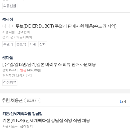
의류신발
㈜세정
디디에 두보(DIDIER DUBOT) 주얼리 판매사원 채용(수도권 지역)
서울 지점
급여협의
경력5년↑ 채용시까지
주얼리
준보석
시계
잡화
㈜다폼
[주4일/일13만/단기]멜본 바리루스 의류 판매사원채용
경기 파주시
일급
140,000원
경력무관 채용시까지
여성의류
추천 채용관
광고안내
1
/ 4
키톤/신세계백화점 강남점
키톤(KITON) 신세계백화점 강남점 직영 직원 채용
서울 서초구
급여협의