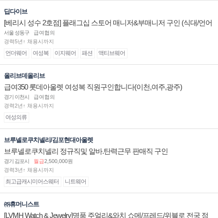
딥다이브
[베리시 성수 2호점] 플래그십 스토어 매니저&부매니저 구인 (식대/언어
수당 지급)
서울 성동구
급여협의
경력5년↑ 채용시까지
언더웨어
여성복
이지웨어
패션
액티브웨어
올리브데올리브
급여350 롯데아울렛 여성복 직원구인합니다(이천,여주,광주)
경기 이천시
급여협의
경력2년↑ 채용시까지
여성의류
브루넬로쿠치넬리/김포현대아울렛
브루넬로쿠치넬리 정규직및 알바.탄력근무 판매직 구인
경기 김포시
월급
2,500,000원
경력3년↑ 채용시까지
최고급캐시미어스웨터
니트웨어
㈜휴머니스트
[LVMH Watch & Jewelry]명품 주얼리&와치 쇼메/프레드/위블로 전국 점