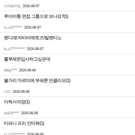
이직화이팅
2026-08-07
루이비통 면접 그룹으로 보나요?(1)
nv_n52******
2026-08-07
펜디/로저비비에/토즈/발렌티노
ka_n27********
2026-08-07
룰루레몬입사하고싶은데
dbtlag****
2026-08-06
불가리 까르띠에 부쉐론 반클리프(1)
나리
2026-08-06
이력서걱정(1)
dodo34****
2026-08-06
티파니 프리 인터뷰(1)
ka_n31********
2026-08-06