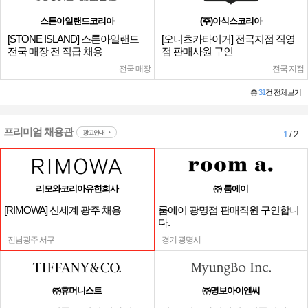
스톤아일랜드코리아
(주)아식스코리아
[STONE ISLAND] 스톤아일랜드
[오니츠카타이거] 전국지점 직영
전국 매장 전 직급 채용
점 판매사원 구인
전국 매장
전국 지점
총
31
건 전체보기
프리미엄 채용관
광고안내
1
/ 2
리모와코리아유한회사
㈜ 룸에이
[RIMOWA] 신세계 광주 채용
룸에이 광명점 판매직원 구인합니
다.
전남광주 서구
경기 광명시
㈜휴머니스트
㈜명보아이엔씨