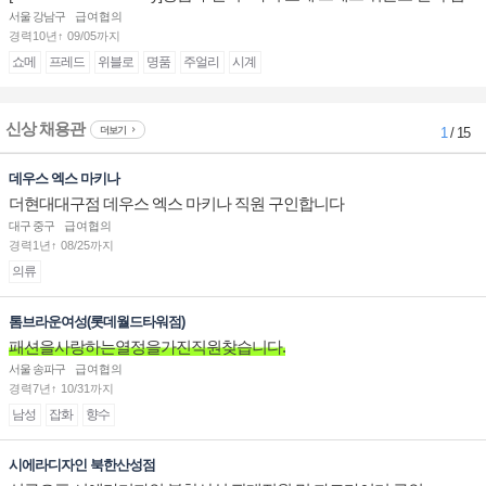
장/부점장/판매사원 채용
서울 강남구
급여협의
경력10년↑ 09/05까지
쇼메
프레드
위블로
명품
주얼리
시계
신상 채용관
더보기
1
/ 15
데우스 엑스 마키나
더현대대구점 데우스 엑스 마키나 직원 구인합니다
대구 중구
급여협의
경력1년↑ 08/25까지
의류
톰브라운여성(롯데월드타워점)
패션을사랑하는열정을가진직원찾습니다.
서울 송파구
급여협의
경력7년↑ 10/31까지
남성
잡화
향수
시에라디자인 북한산성점