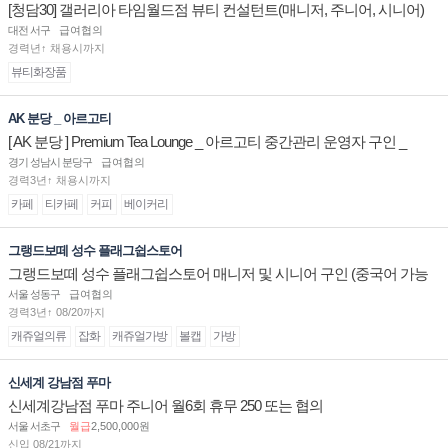
[청담30] 갤러리아 타임월드점 뷰티 컨설턴트(매니저, 주니어, 시니어)
채용
대전 서구
급여협의
경력년↑ 채용시까지
뷰티화장품
AK 분당 _ 아르고티
[ AK 분당 ] Premium Tea Lounge _ 아르고티 중간관리 운영자 구인 _
경기 성남시 분당구
급여협의
경력3년↑ 채용시까지
카페
티카페
커피
베이커리
그랭드보떼 성수 플래그쉽스토어
그랭드보떼 성수 플래그쉽스토어 매니저 및 시니어 구인 (중국어 가능
자)
서울 성동구
급여협의
경력3년↑ 08/20까지
캐쥬얼의류
잡화
캐쥬얼가방
볼캡
가방
신세계 강남점 푸마
신세계강남점 푸마 주니어 월6회 휴무 250 또는 협의
서울 서초구
월급
2,500,000원
신입 08/21까지