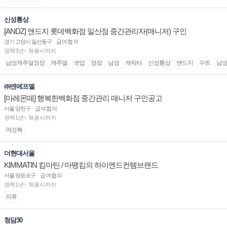
신성통상
[ANDZ] 앤드지 롯데백화점 일산점 중간관리자(매니저) 구인
경기 고양시 일산동구
급여협의
경력3년↑ 채용시까지
남성캐주얼정장
캐주얼
셋업
정장
남성
캐릭터
신성통상
앤드지
수트
남
㈜엔에프엘
[마레몬떼] 행복한백화점 중간관리 매니저 구인공고
서울 양천구
급여협의
경력1년↑ 채용시까지
여성복
더현대서울
KIMMATIN 킴마틴 / 마뗑킴의 하이엔드컨템브랜드
서울 영등포구
급여협의
경력1년↑ 채용시까지
의류
청담30