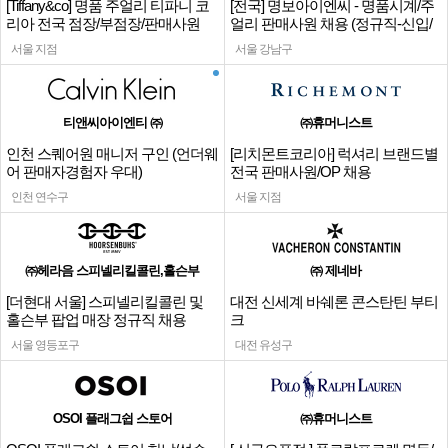
[Tiffany&co] 명품 주얼리 티파니 코
[전국] 명보아이엔씨 - 명품시계/주
리아 전국 점장/부점장/판매사원
얼리 판매사원 채용 (정규직-신입/
경력)
서울 지점
서울 강남구
티앤씨아이엔티 ㈜
㈜휴머니스트
인천 스퀘어원 매니저 구인 (언더웨
[리치몬트코리아] 럭셔리 브랜드별
어 판매자경험자 우대)
전국 판매사원/OP 채용
인천 연수구
서울 지점
㈜헤라음 스피넬리킬콜린,홀슨부
㈜ 제네바
[더현대 서울] 스피넬리킬콜린 및
대전 신세계 바쉐론 콘스탄틴 부티
홀슨부 팝업 매장 정규직 채용
크
서울 영등포구
대전 유성구
OSOI 플래그쉽 스토어
㈜휴머니스트