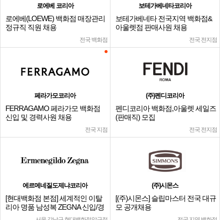
로에베 코리아
보테가베네타코리아
로에베(LOEWE) 백화점 매장관리
보테가베네타 전국지역 백화점&
정규직 직원 채용
아울렛점 판매사원 채용
전국 백화점
전국 전지점
페라가모코리아
(주)펜디코리아
FERRAGAMO 페라가모 백화점
펜디코리아 백화점,아울렛 세일즈
신입 및 경력사원 채용
(판매직) 모집
전국 지점
전국 전지점
에르메네질도제냐코리아
(주)시몬스
[현대백화점 본점] 세계적인 이탈
[(주)시몬스] 슬립마스터 전국 대규
리아 명품 남성복 ZEGNA 신입/경
모 공개채용
력
서울 강남구 현대백화점압구정
전국 지역 백화점