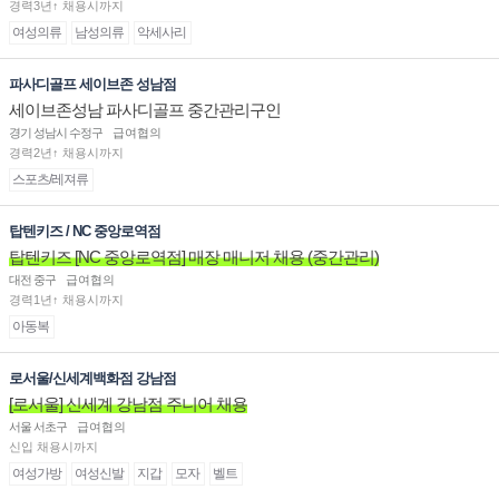
경력3년↑ 채용시까지
여성의류
남성의류
악세사리
파사디골프 세이브존 성남점
세이브존성남 파사디골프 중간관리구인
경기 성남시 수정구
급여협의
경력2년↑ 채용시까지
스포츠/레져류
탑텐키즈 / NC 중앙로역점
탑텐키즈 [NC 중앙로역점] 매장 매니저 채용 (중간관리)
대전 중구
급여협의
경력1년↑ 채용시까지
아동복
로서울/신세계백화점 강남점
[로서울] 신세계 강남점 주니어 채용
서울 서초구
급여협의
신입 채용시까지
여성가방
여성신발
지갑
모자
벨트