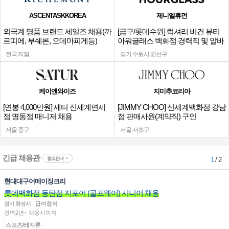
ASCENTASKKOREA
제니엘휴먼
외국계 명품 브랜드 세일즈 채용(까
[급구/롯데수원] 럭셔리 비건 뷰티
르띠에, 부쉐론, 오데마피게등)
아워글래스 백화점 경력직 및 알바
채용
전국 지점
경기 수원시 권선구
케이앤와이즈
지미추코리아
[연봉 4,000만원] 세터 신세계면세
[JIMMY CHOO] 신세계백화점 강남
점 명동점 매니저 채용
점 판매사원(계약직) 구인
서울 중구
서울 서초구
긴급 채용관
광고안내
1
/ 2
현대대구어메이징크리
롯데백화점 동탄점 지포어 (골프웨어) 시니어 채용
경기 화성시
급여협의
경력2년↑ 채용시까지
스포츠/레져류