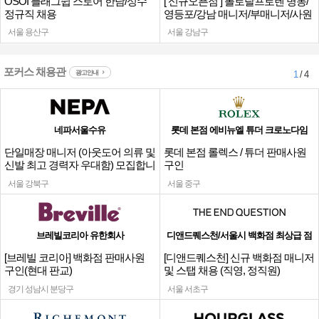
OSOI 플래그쉽 스토어 한남/성수
[ 신규오픈점 ] 폴로랄프로렌 명동/
정규직 채용
영등포/강남 매니저/부매니저/사원
서울 용산구
서울 강남구
포커스 채용관
광고안내
1
/ 4
네파서울수유
롯데 본점 에비뉴엘 튜더 크로노다임
단일매장 매니저 (아웃도어 의류 및
롯데 본점 롤렉스 / 튜더 판매사원
신발 최고 경력자 우대함) 모집합니
구인
다.
서울 강북구
서울 중구
브레빌코리아 유한회사
디앤드퀘스천/서울시 백화점 최상급 점
[브레빌 코리아] 백화점 판매사원
[디앤드퀘스천] 신규 백화점 매니저
구인(현대 판교)
및 스탭 채용 (직영, 정직원)
경기 성남시 분당구
서울 서초구