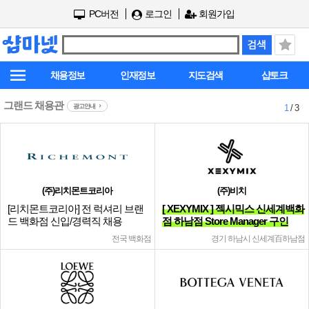
PC버전
로그인
회원가입
채용정보
인재정보
지도검색
샵토크
그랜드 채용관
광고안내
1
/ 3
(주)리치몬트코리아
(주)비치
[리치몬트코리아] 전 럭셔리 브랜
[ XEXYMIX ] 젝시믹스 신세계백화
드 백화점 신입/경력직 채용
점 하남점 Store Manager 구인
전국 백화점
경기 하남시 신세계百하남점