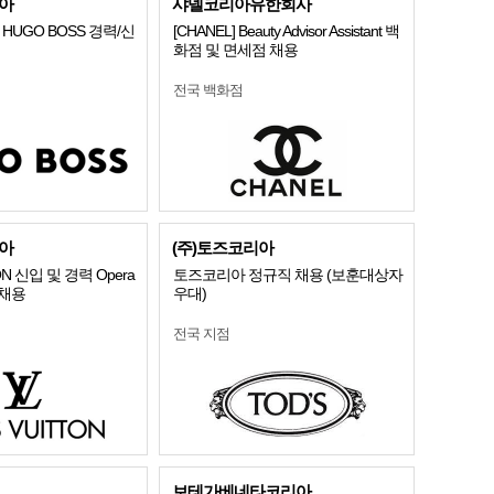
아
샤넬코리아유한회사
HUGO BOSS 경력/신
[CHANEL] Beauty Advisor Assistant 백
화점 및 면세점 채용
전국 백화점
아
(주)토즈코리아
ON 신입 및 경력 Opera
토즈코리아 정규직 채용 (보훈대상자
e 채용
우대)
전국 지점
보테가베네타코리아