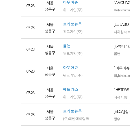
아무아쥬
서울
[ AMOU
07-28
성동구
위드가인(주)
HighPerfumer
르라보뉴욕
서울
[LE LA
07-28
성동구
위드가인(주)
니치향수
,
롬앤
서울
[K-뷰티 
07-28
성동구
위드가인(주)
롬앤
아무아쥬
서울
[ 아무아쥬
07-28
성동구
위드가인(주)
HighPerfumer
헤트라스
서울
[ HETR
07-28
성동구
위드가인(주)
디퓨저
,
향
르라보뉴욕
서울
[ELCA]
07-28
성동구
(주)피엔에이링크
향수