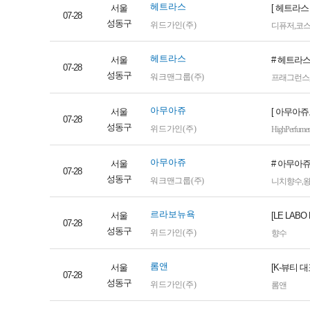
헤트라스
서울
[ 헤트라스
07-28
성동구
위드가인(주)
디퓨저
,
코
헤트라스
서울
# 헤트라스 
07-28
성동구
워크맨그룹(주)
프래그런스
아무아쥬
서울
[ 아무아쥬
07-28
성동구
위드가인(주)
HighPerfumer
아무아쥬
서울
# 아무아쥬
07-28
성동구
워크맨그룹(주)
니치향수
,
르라보뉴욕
서울
[LE LA
07-28
성동구
위드가인(주)
향수
롬앤
서울
[K-뷰티 
07-28
성동구
위드가인(주)
롬앤