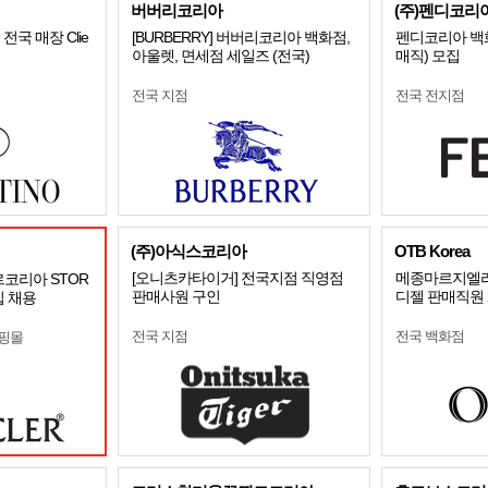
버버리코리아
(주)펜디코리
] 전국 매장 Clie
[BURBERRY] 버버리코리아 백화점,
펜디코리아 백
아울렛, 면세점 세일즈 (전국)
매직) 모집
전국 지점
전국 전지점
(주)아식스코리아
OTB Korea
[오니츠카타이거] 전국지점 직영점
메종마르지엘라 /
르코리아 STOR
판매사원 구인
디젤 판매직원
입 채용
전국 지점
전국 백화점
쇼핑몰