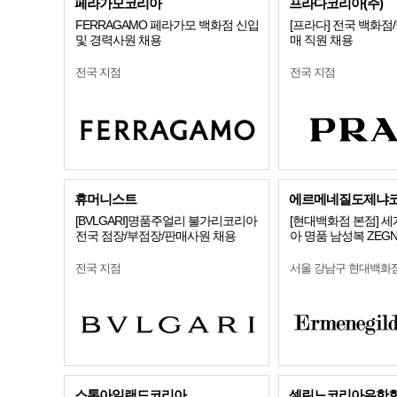
페라가모코리아
프라다코리아(주)
FERRAGAMO 페라가모 백화점 신입
[프라다] 전국 백화점
및 경력사원 채용
매 직원 채용
전국 지점
전국 지점
휴머니스트
에르메네질도제냐
[BVLGARI]명품주얼리 불가리코리아
[현대백화점 본점] 
전국 점장/부점장/판매사원 채용
아 명품 남성복 ZEG
전국 지점
서울 강남구 현대백화
스톤아일랜드코리아
셀린느코리아유한