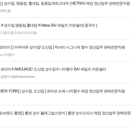
 ] [ 성수점, 명동점, 홍대점, 동종업계최고대우 ] HETRAS 매장 정산업무 판매전문직원
스메틱
,
향
# 성수점,명동점,홍대점 # Hetras BA/ 세일즈 카운셀러( 중국어 )
,
디퓨저
,
향수
,
라이프스타일
코리아 ] [ 아무아쥬 성수점/ 도산점 ] 럭셔리 시그니처 향수 정산업무 판매전문직원
y
,
니치향수
코리아 # AMOUAGE/ 도산점,성수점 # 니치향수 BA/ 세일즈 카운셀러
왕실향수
,
HighPerfumeryhouse
BO NEW YORK] [ 성수점, 도산점 ] 르라보 뉴욕 니치향수 매장 정산업무 판매전문직원
대표브랜드 롬앤] [ 롬앤 성수 플래그쉽스토어 ] 롬앤 성수오피스 매장 정산업무 판매전