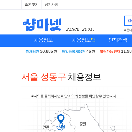
즐겨찾기
공지사항
검
#동
채용정보
채용정보
맵
인재검색
30,885
46
11,98
총 채용건
건
당일등록 채용건
건
열람가능 인재
서울 성동구
채용정보
# 지역을 클릭하시면 해당 지역의 정보를 확인할 수 있습니다.