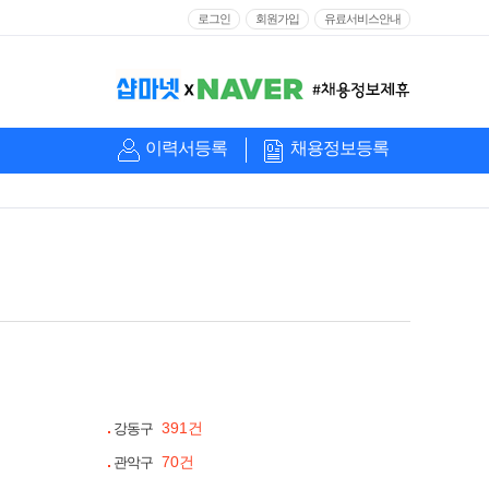
로그인
회원가입
유료서비스안내
이력서등록
채용정보등록
391건
강동구
70건
관악구