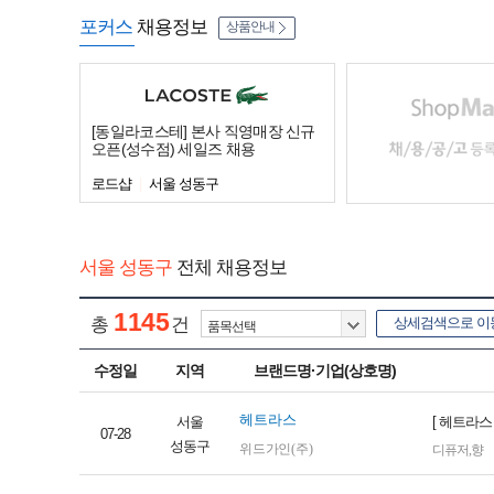
포커스
채용정보
상품안내
[동일라코스테] 본사 직영매장 신규
오픈(성수점) 세일즈 채용
로드샵
서울 성동구
서울 성동구
전체 채용정보
1145
총
건
상세검색으로 이
수정일
지역
브랜드명·기업(상호명)
헤트라스
서울
[ 헤트라스
07-28
성동구
위드가인(주)
디퓨저
,
향