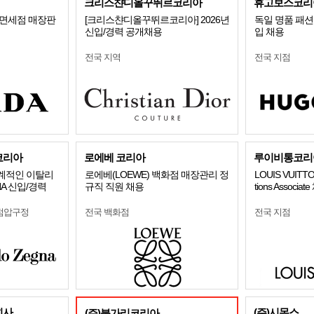
크리스챤디올꾸뛰르코리아
휴고보스코리
/면세점 매장판
[크리스챤디올꾸뛰르코리아] 2026년
독일 명품 패션 
신입/경력 공개채용
입 채용
전국 지역
전국 지점
코리아
로에베 코리아
루이비통코리
세계적인 이탈리
로에베(LOEWE) 백화점 매장관리 정
LOUIS VUITT
NA 신입/경력
규직 직원 채용
tions Associat
점압구정
전국 백화점
전국 지점
회사
(주)시몬스
(주)불가리코리아