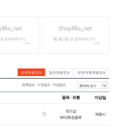
전체채용정보
일반채용정보
파견/대행채용정보
등록일순
수정일순
마감일순
품목 · 유통
마감일
로드샵
채용시
뷰티/화장품류