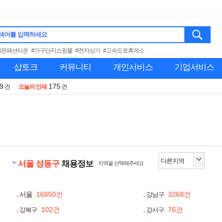
색어를 입력하세요
대문패션타운
#가구단지쇼핑몰
#전자상가
#고속도로휴게소
샵토크
커뮤니티
개인서비스
기업서비스
9
175
건
오늘의 인재
건
서울 성동구
채용정보
지역을 선택해주세요
서울
16850건
3268건
강남구
102건
76건
강북구
강서구