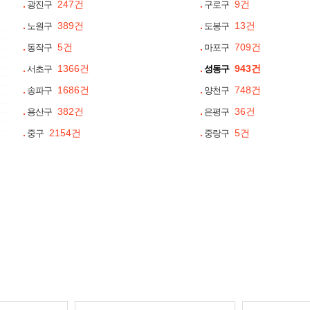
247건
9건
광진구
구로구
389건
13건
노원구
도봉구
5건
709건
동작구
마포구
1366건
943건
서초구
성동구
1686건
748건
송파구
양천구
382건
36건
용산구
은평구
2154건
5건
중구
중랑구