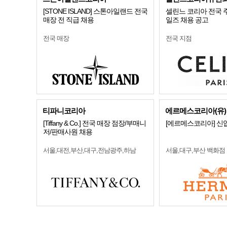
[STONE ISLAND] 스톤아일랜드 전국
셀린느 코리아 전국 
매장 전 직급 채용
일즈 채용 공고
전국 매장
전국 지점
티파니코리아
에르메스코리아(유)
[Tiffany & Co.] 전국 매장 점장/부매니
[에르메스코리아] 신
저/판매사원 채용
서울,대전,부산,대구,전남광주,하남
서울,대구,부산 백화점