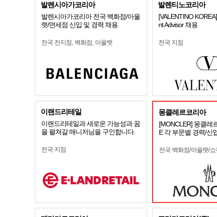
발렌시아가코리아
발렌티노코리아
발렌시아가코리아 전국 백화점/아울
[VALENTINO KOREA
렛/면세점 신입 및 경력 채용
nt Advisor 채용
전국 전지점, 백화점, 아울렛
전국 지점
이랜드리테일
몽클레르코리아
이랜드리테일과 새로운 가능성과 꿈
[MONCLER] 몽클레
을 펼쳐갈 매니저님을 구인합니다.
E 각 부문별 경력/신
전국 지점
전국 백화점/아울렛/