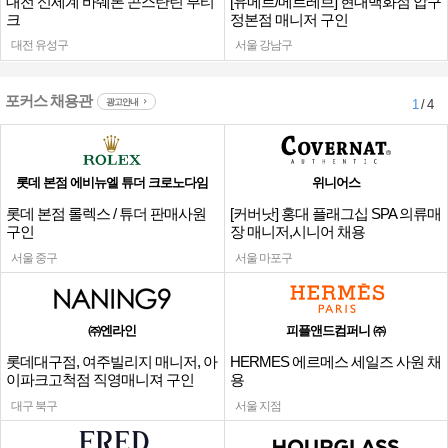
대전 신세계 바쉐론 콘스탄틴 부티
[유메르/메르레브] 현대백화점 압구
크
정본점 매니저 구인
대전 유성구
서울 강남구
포커스 채용관
광고안내
1
/ 4
롯데 본점 에비뉴엘 튜더 크로노다임
위니어스
롯데 본점 롤렉스 / 튜더 판매사원
[커버낫] 홍대 플래그십 SPA 의류매
구인
장 매니저,시니어 채용
서울 중구
서울 마포구
㈜엔라인
피플앤드컴퍼니 ㈜
롯데대구점, 여주빌리지 매니저, 아
HERMES 에르메스 세일즈 사원 채
이파크고척점 직영매니져 구인
용
대구 북구
서울 지점