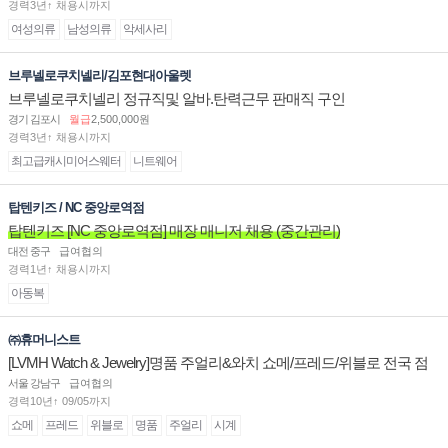
경력3년↑ 채용시까지
여성의류
남성의류
악세사리
브루넬로쿠치넬리/김포현대아울렛
브루넬로쿠치넬리 정규직및 알바.탄력근무 판매직 구인
경기 김포시
월급
2,500,000원
경력3년↑ 채용시까지
최고급캐시미어스웨터
니트웨어
탑텐키즈 / NC 중앙로역점
탑텐키즈 [NC 중앙로역점] 매장 매니저 채용 (중간관리)
대전 중구
급여협의
경력1년↑ 채용시까지
아동복
㈜휴머니스트
[LVMH Watch & Jewelry]명품 주얼리&와치 쇼메/프레드/위블로 전국 점
장/부점장/판매사원 채용
서울 강남구
급여협의
경력10년↑ 09/05까지
쇼메
프레드
위블로
명품
주얼리
시계