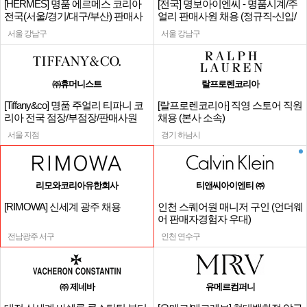
[HERMES] 명품 에르메스 코리아
[전국] 명보아이엔씨 - 명품시계/주
전국(서울/경기/대구/부산) 판매사
얼리 판매사원 채용 (정규직-신입/
원
경력)
서울 강남구
서울 강남구
㈜휴머니스트
랄프로렌코리아
[Tiffany&co] 명품 주얼리 티파니 코
[랄프로렌코리아] 직영 스토어 직원
리아 전국 점장/부점장/판매사원
채용 (본사 소속)
서울 지점
경기 하남시
리모와코리아유한회사
티앤씨아이엔티 ㈜
[RIMOWA] 신세계 광주 채용
인천 스퀘어원 매니저 구인 (언더웨
어 판매자경험자 우대)
전남광주 서구
인천 연수구
㈜ 제네바
유메르컴퍼니