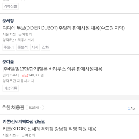
의류신발
㈜세정
디디에 두보(DIDIER DUBOT) 주얼리 판매사원 채용(수도권 지역)
서울 지점
급여협의
경력5년↑ 채용시까지
주얼리
준보석
시계
잡화
㈜다폼
[주4일/일13만/단기]멜본 바리루스 의류 판매사원채용
경기 파주시
일급
140,000원
경력무관 채용시까지
여성의류
추천 채용관
광고안내
1
/ 5
키톤/신세계백화점 강남점
키톤(KITON) 신세계백화점 강남점 직영 직원 채용
서울 서초구
급여협의