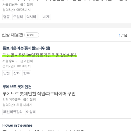
계대전 판매사원 채용
서울 강남구
급여협의
경력8년↑ 09/05까지
명품
주얼리
럭셔리
시계
신상 채용관
더보기
1
/ 14
톰브라운여성(롯데월드타워점)
패션을사랑하는열정을가진직원찾습니다.
서울 송파구
급여협의
경력7년↑ 10/31까지
남성
잡화
향수
루에브르 롯데인천
루에브르 롯데인천 직원/파트타이머 구인
인천 미추홀구
급여협의
경력2년↑ 채용시까지
패션의류잡화
여성복
Flower in the ashes