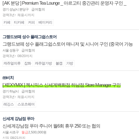
[ AK 분당 ] Premium Tea Lounge _ 아르고티 중간관리 운영자 구인 _
경기 성남시 분당구
급여협의
경력3년↑ 채용시까지
카페
티카페
커피
베이커리
그랭드보떼 성수 플래그쉽스토어
그랭드보떼 성수 플래그쉽스토어 매니저 및 시니어 구인 (중국어 가능
자)
서울 성동구
급여협의
경력3년↑ 08/20까지
캐쥬얼의류
잡화
캐쥬얼가방
볼캡
가방
㈜비치
[ XEXYMIX ] 젝시믹스 신세계백화점 하남점 Store Manager 구인
경기 하남시
급여협의
경력3년↑ 채용시까지
레깅스
스포츠웨어
신세계 강남점 푸마
신세계강남점 푸마 주니어 월6회 휴무 250 또는 협의
서울 서초구
월급
2,500,000원
신입 08/21까지