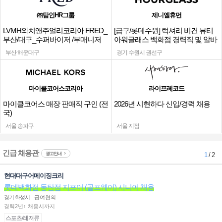
㈜탐인HR그룹
제니엘휴먼
LVMH와치앤주얼리코리아 FRED_
[급구/롯데수원] 럭셔리 비건 뷰티
부산/대구_수퍼바이저 /부매니저
아워글래스 백화점 경력직 및 알바
채용
채용
부산 해운대구
경기 수원시 권선구
마이클코어스코리아
라이프레코드
마이클코어스 매장 판매직 구인 (전
2026년 시현하다 신입/경력 채용
국)
서울 송파구
서울 지점
긴급 채용관
광고안내
1
/ 2
현대대구어메이징크리
롯데백화점 동탄점 지포어 (골프웨어) 시니어 채용
경기 화성시
급여협의
경력2년↑ 채용시까지
스포츠/레져류