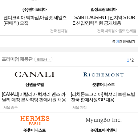
(주)펜디코리아
입생로랑코리아
펜디코리아 백화점,아울렛 세일즈
[ SAINT LAURENT ] 전지역 STOR
(판매직) 모집
E 신입/경력직원 공개채용
전국 전지점
전국 백화점,아울렛,면세점
총
31
건 전체보기
프리미엄 채용관
광고안내
1
/ 2
신원글로벌
㈜휴머니스트
[CANALI] 이탈리아 럭셔리 맨즈 까
[리치몬트코리아] 럭셔리 브랜드별
날리 매장 본사직영 판매사원 채용
전국 판매사원/OP 채용
서울 중구
서울 지점
㈜휴머니스트
㈜명보아이엔씨