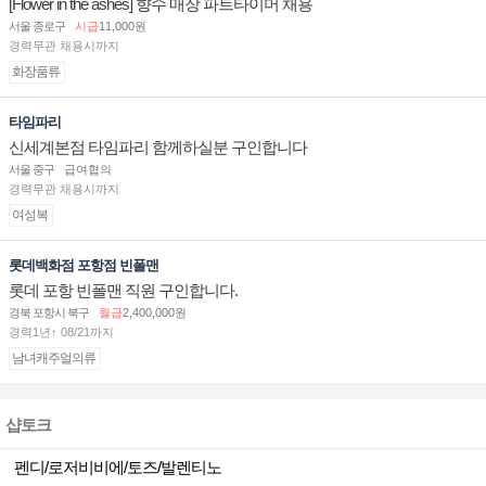
[Flower in the ashes] 향수 매장 파트타이머 채용
서울 종로구
시급
11,000원
경력무관 채용시까지
화장품류
타임파리
신세계본점 타임파리 함께하실분 구인합니다
서울 중구
급여협의
경력무관 채용시까지
여성복
롯데백화점 포항점 빈폴맨
롯데 포항 빈폴맨 직원 구인합니다.
경북 포항시 북구
월급
2,400,000원
경력1년↑ 08/21까지
남녀캐주얼의류
샵토크
펜디/로저비비에/토즈/발렌티노