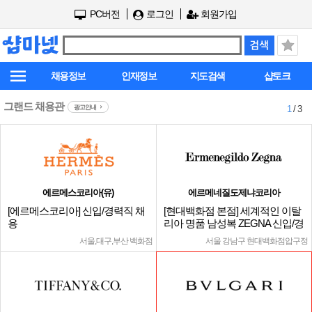
PC버전
로그인
회원가입
채용정보
인재정보
지도검색
샵토크
그랜드 채용관
광고안내
1
/ 3
에르메스코리아(유)
에르메네질도제냐코리아
[에르메스코리아] 신입/경력직 채
[현대백화점 본점] 세계적인 이탈
용
리아 명품 남성복 ZEGNA 신입/경
력
서울,대구,부산 백화점
서울 강남구 현대백화점압구정