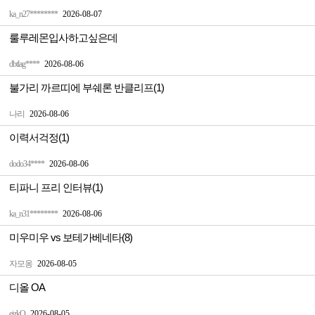
ka_n27********
2026-08-07
룰루레몬입사하고싶은데
dbtlag****
2026-08-06
불가리 까르띠에 부쉐론 반클리프(1)
나리
2026-08-06
이력서걱정(1)
dodo34****
2026-08-06
티파니 프리 인터뷰(1)
ka_n31********
2026-08-06
미우미우 vs 보테가베네타(8)
자모옹
2026-08-05
디올 OA
ejzkQ
2026-08-05