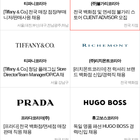
티파니코리아
(주)불가리코리아
[Tiffany & Co.] 전국 매장 점장/부매
전국 백화점 및 면세점 불가리 스
니저/판매사원 채용
토어 CLIENT ADVISOR 모집
서울,대전,부산,대구,전남광주,하남
전국 지점
티파니코리아
(주)리치몬트코리아
[Tiffany & Co.] 청담 플래그십 Store
[리치몬트코리아] 전 럭셔리 브랜
Director/Team Manager/OP/CA 채
드 백화점 신입/경력직 채용
용
서울 강남구
전국 백화점
프라다코리아(주)
휴고보스코리아
[프라다] 전국 백화점/면세점 매장
독일 명품 패션 HUGO BOSS 경
판매 직원 채용
력/신입 채용
전국 지점
전국 지점