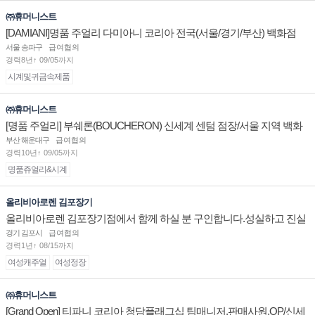
㈜휴머니스트
[DAMIANI]명품 주얼리 다미아니 코리아 전국(서울/경기/부산) 백화점
부점장/판매사원 채용
서울 송파구
급여협의
경력8년↑ 09/05까지
시계및귀금속제품
㈜휴머니스트
[명품 주얼리] 부쉐론(BOUCHERON) 신세계 센텀 점장/서울 지역 백화
점 판매사원 채용
부산 해운대구
급여협의
경력10년↑ 09/05까지
명품쥬얼리&시계
올리비아로렌 김포장기
올리비아로렌 김포장기점에서 함께 하실 분 구인합니다.성실하고 진실
된 마음 하나면 됩니다.
경기 김포시
급여협의
경력1년↑ 08/15까지
여성캐주얼
여성정장
㈜휴머니스트
[Grand Open] 티파니 코리아 청담플래그십 팀매니저,판매사원,OP/신세