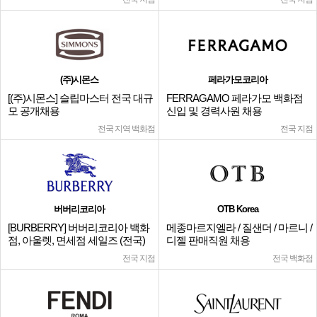
(주)시몬스
페라가모코리아
[(주)시몬스] 슬립마스터 전국 대규
FERRAGAMO 페라가모 백화점
모 공개채용
신입 및 경력사원 채용
전국 지역 백화점
전국 지점
버버리코리아
OTB Korea
[BURBERRY] 버버리코리아 백화
메종마르지엘라 / 질샌더 / 마르니 /
점, 아울렛, 면세점 세일즈 (전국)
디젤 판매직원 채용
전국 지점
전국 백화점