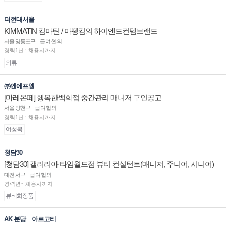
더현대서울
KIMMATIN 킴마틴 / 마뗑킴의 하이엔드컨템브랜드
서울 영등포구
급여협의
경력1년↑ 채용시까지
의류
㈜엔에프엘
[마레몬떼] 행복한백화점 중간관리 매니저 구인공고
서울 양천구
급여협의
경력1년↑ 채용시까지
여성복
청담30
[청담30] 갤러리아 타임월드점 뷰티 컨설턴트(매니저, 주니어, 시니어)
채용
대전 서구
급여협의
경력년↑ 채용시까지
뷰티화장품
AK 분당 _ 아르고티