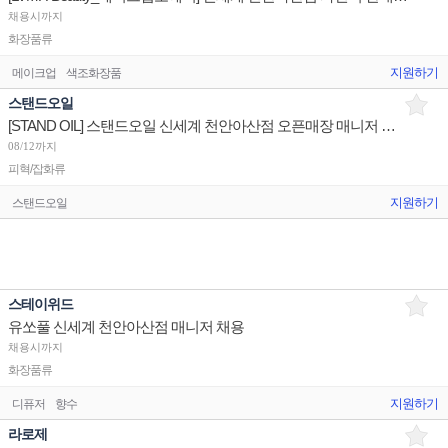
채용시까지
화장품류
지원하기
메이크업
색조화장품
스탠드오일
[STAND OIL] 스탠드오일 신세계 천안아산점 오픈매장 매니저 구인 (9/18오픈)
08/12까지
피혁/잡화류
지원하기
스탠드오일
스테이위드
유쏘풀 신세계 천안아산점 매니저 채용
채용시까지
화장품류
지원하기
디퓨저
향수
라로제