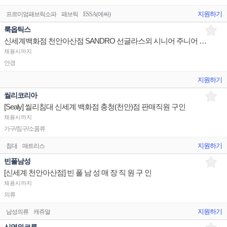
지원하기
프르미엄패브릭소파
패브릭
ESSA(에싸)
룩옵틱스
신세계백화점 천안아산점 SANDRO 선글라스외 시니어 주니어 구인합니다.
채용시까지
안경
지원하기
씰리코리아
[Sealy] 씰리침대 신세계 백화점 충청(천안)점 판매직원 구인
채용시까지
가구/침구/소품류
지원하기
침대
매트리스
빈폴남성
[신세계 천안아산점] 빈 폴 남 성 매 장 직 원 구 인
채용시까지
의류
지원하기
남성의류
캐쥬얼