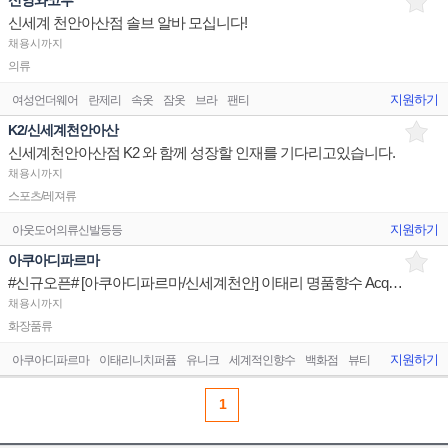
신영와코루
신세계 천안아산점 솔브 알바 모십니다!
채용시까지
의류
지원하기
여성언더웨어
란제리
속옷
잠옷
브라
팬티
K2/신세계천안아산
신세계천안아산점 K2 와 함께 성장할 인재를 기다리고있습니다.
채용시까지
스포츠/레져류
지원하기
아웃도어의류신발등등
아쿠아디파르마
#신규오픈# [아쿠아디파르마/신세계천안] 이태리 명품향수 Acqua Di Parma 전직급 채용
채용시까지
화장품류
지원하기
아쿠아디파르마
이태리니치퍼퓸
유니크
세계적인향수
백화점
뷰티
1