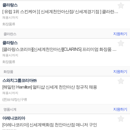
클라랑스
[ 유럽 1위 스킨케어 ] [ 신세계천안아산점/ 신세계경기점 ] 클라란스뷰티 매장/유지/관리 판매전문직원
채용시까지
화장품류
지원하기
클라란스
클라랑스
[클라랑스코리아][신세계천안아산][CLARINS] 프리미엄 화장품 스킨케어 백화점 매장 직원 채용 건 안내
채용시까지
화장품류
지원하기
화장품
스와치그룹코리아㈜
[해밀턴 Hamilton] 멀티샵 신세계 천안아산 정규직 채용
채용시까지
(준)보석/장신구류
지원하기
명품시계
아레나코리아
[아레나코리아] 신세계백화점 천안아산점 매니저 구인