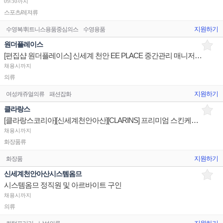
09/30까지
스포츠/레져류
지원하기
수영복/휘트니스용품중심의스
수영용품
원더플레이스
[편집샵 원더플레이스] 신세계 천안 EE PLACE 중간관리 매니저 채용
채용시까지
의류
지원하기
여성캐쥬얼의류
패션잡화
클라랑스
[클라랑스코리아][신세계천안아산][CLARINS] 프리미엄 스킨케어 화장품 백화점 매장 직원 채용 건 안내
채용시까지
화장품류
지원하기
화장품
신세계천안아산시스템옴므
시스템옴므 정직원 및 아르바이트 구인
채용시까지
의류