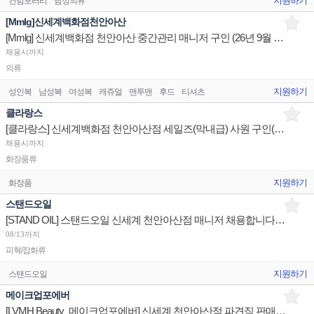
지원하기
컨텀포러리
남성의류
[Mmlg]신세계백화점천안아산
[Mmlg] 신세계백화점 천안아산 중간관리 매니저 구인 (26년 9월 18일 오픈예정)
채용시까지
의류
지원하기
성인복
남성복
여성복
캐쥬얼
맨투맨
후드
티셔츠
클라랑스
[클라랑스] 신세계백화점 천안아산점 세일즈(막내급) 사원 구인(ASAP)
채용시까지
화장품류
지원하기
화장품
스탠드오일
[STAND OIL] 스탠드오일 신세계 천안아산점 매니저 채용합니다 (9/18오픈)
08/13까지
피혁/잡화류
지원하기
스탠드오일
메이크업포에버
[LVMH Beauty_메이크업포에버] 신세계 천안아산점 파견직 판매사원 채용