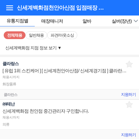
신세계백화점천안아산점 입점매장
채용정보
유통지점별
매장매니저
알바
실버(장년)
전체채용
일반채용
파견/아웃소싱
신세계백화점 지점 정보 보기
▼
클라랑스
[ 유럽 1위 스킨케어 ] [ 신세계천안아산점/ 신세계경기점 ] 클라란스뷰티 매장 상품유지 판매전문직원
채용시까지
화장품류
지원하기
클라란스
㈜테난
신세계백화점 천안점 중간관리자 구인합니다.
채용시까지
의류
지원하기