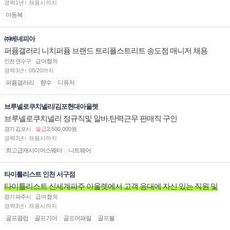
경력1년↑ 채용시까지
아동복
㈜베네피아
퍼퓸갤러리 니치퍼퓸 브랜드 트리플스트리트 송도점 매니저 채용
인천 연수구
급여협의
경력3년↑ 08/20까지
퍼퓸갤러리
향수
디퓨저
브루넬로쿠치넬리/김포현대아울렛
브루넬로쿠치넬리 정규직및 알바.탄력근무 판매직 구인
경기 김포시
월급
2,500,000원
경력3년↑ 채용시까지
최고급캐시미어스웨터
니트웨어
타이틀리스트 인천 서구점
타이틀리스트 신세계파주 아울렛에서 고객 응대에 자신 있는 직원 및
주말 알바 고정 직원분을 구인합니다.
경기 파주시
급여협의
경력3년↑ 채용시까지
골프클럽
골프기어
골프어패럴
골프볼