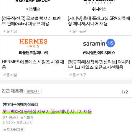
키스템프
위니어스
[정규직/전국] 글로벌 럭셔리 브랜
[커버낫] 홍대 플래그십 SPA 의류매
드 판매(Sales) 대규모 채용
장 매니저,시니어 채용
서울 지점
서울 마포구
피플앤드컴퍼니 ㈜
㈜사람인에이치에스
HERMES 에르메스 세일즈 사원 채
[정규직/패션잡화/인센티브] 럭셔리
용
부티크 세일즈 오픈포지션채용
서울 지점
서울 서초구
긴급 채용관
광고안내
1
/ 2
현대대구어메이징크리
롯데백화점 동탄점 지포어 (골프웨어) 시니어 채용
경기 화성시
급여협의
경력2년↑ 채용시까지
스포츠/레져류