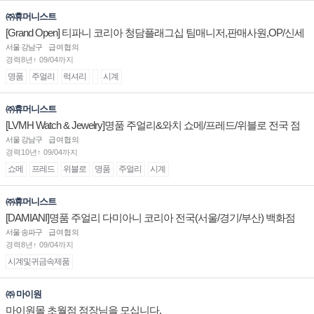
㈜휴머니스트
[Grand Open] 티파니 코리아 청담플래그십 팀매니저,판매사원,OP/신세
계대전 판매사원 채용
서울 강남구
급여협의
경력8년↑ 09/04까지
명품
주얼리
럭셔리
시계
㈜휴머니스트
[LVMH Watch & Jewelry]명품 주얼리&와치 쇼메/프레드/위블로 전국 점
장/부점장/판매사원 채용
서울 강남구
급여협의
경력10년↑ 09/04까지
쇼메
프레드
위블로
명품
주얼리
시계
㈜휴머니스트
[DAMIANI]명품 주얼리 다미아니 코리아 전국(서울/경기/부산) 백화점
부점장/판매사원 채용
서울 송파구
급여협의
경력8년↑ 09/04까지
시계및귀금속제품
㈜ 마이원
마이원몰 초월점 점장님을 모십니다.