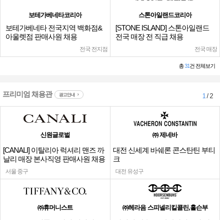
보테가베네타코리아
스톤아일랜드코리아
보테가베네타 전국지역 백화점&
[STONE ISLAND] 스톤아일랜드
아울렛점 판매사원 채용
전국 매장 전 직급 채용
전국 전지점
전국 매장
총
31
건 전체보기
프리미엄 채용관
광고안내
1
/ 2
신원글로벌
㈜ 제네바
[CANALI] 이탈리아 럭셔리 맨즈 까
대전 신세계 바쉐론 콘스탄틴 부티
날리 매장 본사직영 판매사원 채용
크
서울 중구
대전 유성구
㈜휴머니스트
㈜헤라음 스피넬리킬콜린,홀슨부