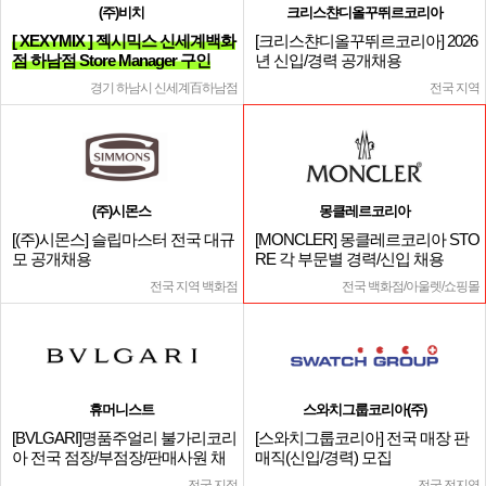
(주)비치
크리스챤디올꾸뛰르코리아
[ XEXYMIX ] 젝시믹스 신세계백화
[크리스챤디올꾸뛰르코리아] 2026
점 하남점 Store Manager 구인
년 신입/경력 공개채용
경기 하남시 신세계百하남점
전국 지역
(주)시몬스
몽클레르코리아
[(주)시몬스] 슬립마스터 전국 대규
[MONCLER] 몽클레르코리아 STO
모 공개채용
RE 각 부문별 경력/신입 채용
전국 지역 백화점
전국 백화점/아울렛/쇼핑몰
휴머니스트
스와치그룹코리아(주)
[BVLGARI]명품주얼리 불가리코리
[스와치그룹코리아] 전국 매장 판
아 전국 점장/부점장/판매사원 채
매직(신입/경력) 모집
용
전국 지점
전국 전지역