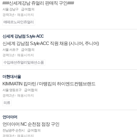
###신세계강남 쥬얼리 판매직 구인###
서울 강남구
급여협의
경력3년↑ 채용시까지
에떼르노파인쥬얼리
신세계 강남점 S.tyle ACC
신세계 강남점 S.tyle ACC 직원 채용 (시니어, 주니어)
서울 서초구
급여협의
경력1년↑ 채용시까지
수입패션쥬얼리및패션소품
더현대서울
KIMMATIN 킴마틴 / 마뗑킴의 하이엔드컨템브랜드
서울 영등포구
급여협의
경력2년↑ 채용시까지
의류
언더아머
언더아머 NC 순천점 점장 구인
전남광주 순천시
급여협의
경력3년↑ 채용시까지