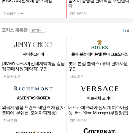
[RIMOWA] 신세계 광주 채용
룸에이 광명점 판매직원 구인합니
다.
전남광주 서구
경기 광명시
포커스 채용관
광고안내
1
/ 4
지미추코리아
롯데 본점 에비뉴엘 튜더 크로노다임
[JIMMY CHOO] 신세계백화점 강남
롯데 본점 롤렉스 / 튜더 판매사원
점 판매사원(계약직) 구인
구인
서울 서초구
서울 중구
ASCENTASKKOREA
베르사체 코리아
외국계 명품 브랜드 세일즈 채용(까
베르사체코리아 신세계 여주아울
르띠에, 부쉐론, 오데마피게등)
렛- Asst Store Manager (부점장급)
채용
전국 지점
경기 여주시