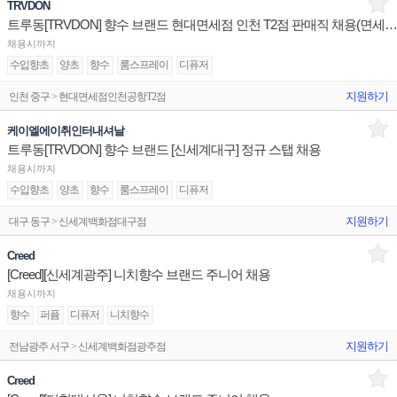
TRVDON
트루동[TRVDON] 향수 브랜드 현대면세점 인천 T2점 판매직 채용(면세점 경력
채용시까지
수입향초
양초
향수
룸스프레이
디퓨저
지원하기
인천 중구 > 현대면세점인천공항T2점
케이엘에이취인터내셔날
트루동[TRVDON] 향수 브랜드 [신세계대구] 정규 스탭 채용
채용시까지
수입향초
양초
향수
룸스프레이
디퓨저
지원하기
대구 동구 > 신세계백화점대구점
Creed
[Creed][신세계광주] 니치향수 브랜드 주니어 채용
채용시까지
향수
퍼퓸
디퓨저
니치향수
지원하기
전남광주 서구 > 신세계백화점광주점
Creed