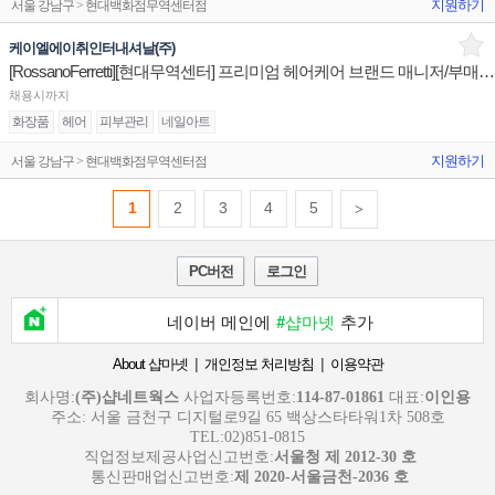
지원하기
서울 강남구 > 현대백화점무역센터점
케이엘에이취인터내셔날(주)
[RossanoFerretti][현대무역센터] 프리미엄 헤어케어 브랜드 매니저/부매니저 채용
채용시까지
화장품
헤어
피부관리
네일아트
지원하기
서울 강남구 > 현대백화점무역센터점
1
2
3
4
5
>
PC버전
로그인
네이버 메인에
#샵마넷
추가
|
|
About 샵마넷
개인정보 처리방침
이용약관
회사명:
(주)샵네트웍스
사업자등록번호:
114-87-01861
대표:
이인용
주소: 서울 금천구 디지털로9길 65 백상스타타워1차 508호
TEL:02)851-0815
직업정보제공사업신고번호:
서울청 제 2012-30 호
통신판매업신고번호:
제 2020-서울금천-2036 호