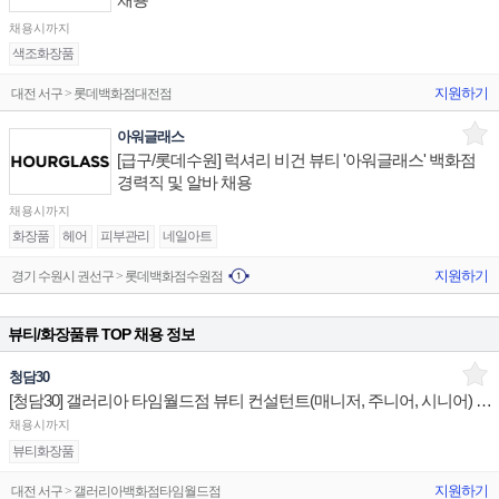
채용시까지
색조화장품
지원하기
대전 서구 > 롯데백화점대전점
아워글래스
[급구/롯데수원] 럭셔리 비건 뷰티 '아워글래스' 백화점
경력직 및 알바 채용
채용시까지
화장품
헤어
피부관리
네일아트
지원하기
경기 수원시 권선구 > 롯데백화점수원점
뷰티/화장품류 TOP 채용 정보
청담30
[청담30] 갤러리아 타임월드점 뷰티 컨설턴트(매니저, 주니어, 시니어) 채용
채용시까지
뷰티화장품
지원하기
대전 서구 > 갤러리아백화점타임월드점