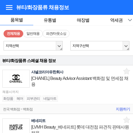
뷰티/화장품류
채용정보
품목별
유통별
매장별
역세권
전체채용
일반채용
파견/아웃소싱
지역선택
지역구선택
뷰티/화장품류 스페셜 채용 정보
샤넬코리아유한회사
[CHANEL] Beauty Advisor Assistant 백화점 및 면세점 채
용
채용시까지
화장품
헤어
피부관리
네일아트
지원하기
전국 백화점 > 백화점
베네피트
[LVMH Beauty_베네피트] 롯데 대전점 파견직 판매사원
채용