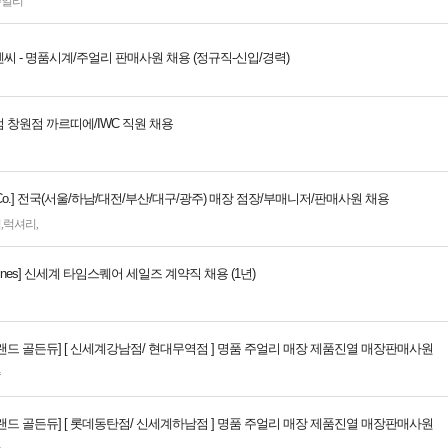
쥬얼리
 - 명품시계/주얼리 판매사원 채용 (정규직-신입/경력)
 창원점 까르띠에/IWC 직원 채용
y & Co.] 전국(서울/하남/대전/부산/대구/광주) 매장 점장/부매니저/판매사원 채용
리
,
럭셔리
,
gines] 신세계 타임스퀘어 세일즈 계약직 채용 (1년)
랜드 골든듀] [ 신세계강남점/ 현대무역점 ] 명품 주얼리 매장 제품진열 매장판매사원
속
랜드 골든듀] [ 롯데동탄점/ 신세계하남점 ] 명품 주얼리 매장 제품진열 매장판매사원