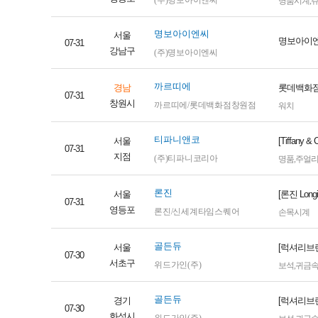
(주)명보아이엔씨
명품시계
,
명보아이엔씨
서울
명보아이엔씨
07-31
강남구
(주)명보아이엔씨
까르띠에
경남
롯데백화점
07-31
창원시
까르띠에/롯데백화점창원점
워치
티파니앤코
서울
[Tiffan
07-31
지점
(주)티파니코리아
명품
,
주얼
론진
서울
[론진 Lon
07-31
영등포
론진/신세계타임스퀘어
손목시계
골든듀
서울
[럭셔리브
07-30
서초구
위드가인(주)
보석
,
귀금
골든듀
경기
[럭셔리브
07-30
화성시