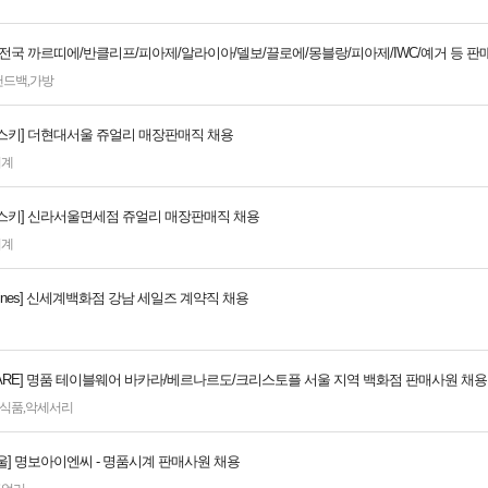
]전국 까르띠에/반클리프/피아제/알라이아/델보/끌로에/몽블랑/피아제/IWC/예거 등 판
핸드백
,
가방
스키] 더현대서울 쥬얼리 매장판매직 채용
시계
스키] 신라서울면세점 쥬얼리 매장판매직 채용
시계
ngines] 신세계백화점 강남 세일즈 계약직 채용
WARE] 명품 테이블웨어 바카라/베르나르도/크리스토플 서울 지역 백화점 판매사원 채용
식품
,
악세서리
울] 명보아이엔씨 - 명품시계 판매사원 채용