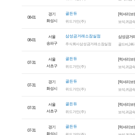
골든듀
경기
[럭셔리브랜
08-01
화성시
위드가인(주)
보석
,
귀금
삼성금거래소잠실점
서울
삼성금거래
08-01
송파구
주식회사삼성금거래소잠실점
골드바
,
24
골든듀
서울
[럭셔리브
07-31
서초구
위드가인(주)
보석
,
귀금
골든듀
경기
[럭셔리브
07-31
화성시
위드가인(주)
보석
,
귀금
골든듀
서울
[럭셔리브
07-31
서초구
위드가인(주)
보석
,
귀금
골든듀
경기
[럭셔리브
07-31
화성시
위드가인(주)
보석
,
귀금