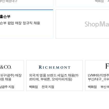
,부산 해운대구
백화점
,홀슨부
홀슨부 팝업 매장 정규직 채용
대구/광주) 매장
외국계 명품 브랜드 세일즈 채용(까
LVMH와치앤주
사원 채용
르띠에, 부쉐론, 오데마피게등)
부산/대구_수
용
남광주 지점
백화점
전국 지점
백화점
부산 