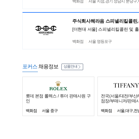
백화점
서울 지점,경기 성남시 분당구
주식회사헤라음 스피넬리킬콜린
[더현대 서울] 스피넬리킬콜린 및 
백화점
서울 영등포구
포커스
채용정보
상품안내
롯데 본점 롤렉스 / 튜더 판매사원 구
전국(서울/대전/부산/
인
점장/부매니저/판매
백화점
서울 중구
백화점
서울,대구,전