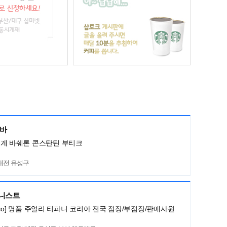
네바
세계 바쉐론 콘스탄틴 부티크
대전 유성구
머니스트
ny&co] 명품 주얼리 티파니 코리아 전국 점장/부점장/판매사원