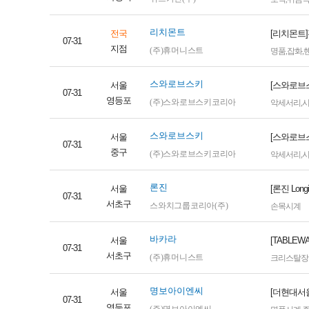
리치몬트
전국
[리치몬트
07-31
지점
(주)휴머니스트
명품
,
잡화
,
스와로브스키
서울
[스와로브
07-31
영등포
(주)스와로브스키코리아
악세서리
,
스와로브스키
서울
[스와로브
07-31
중구
(주)스와로브스키코리아
악세서리
,
론진
서울
[론진 Lo
07-31
서초구
스와치그룹코리아(주)
손목시계
바카라
서울
[TABLE
07-31
서초구
(주)휴머니스트
크리스탈장
명보아이엔씨
서울
[더현대서
07-31
영등포