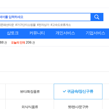
색어를 입력하세요
대문패션타운
#가구단지쇼핑몰
#전자상가
#고속도로휴게소
샵토크
커뮤니티
개인서비스
기업서비스
988
206
건
오늘의 인재
건
귀금속/장신구류
뷰티/화장품류
외식/식품류
펫/팬시/문구外