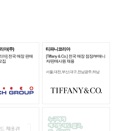
아(주)
티파니코리아
아] 전국 매장 판매
[Tiffany & Co.] 전국 매장 점장/부매니
 모집
저/판매사원 채용
서울,대전,부산,대구,전남광주,하남