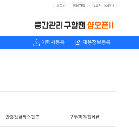
로그인
회원가입
유료서비스안내
이력서등록
채용정보등록
안경/선글라스/렌즈
구두/피혁/잡화류