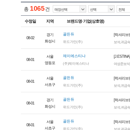
1065
총
건
수정일
지역
브랜드명·기업(상호명)
골든듀
경기
[럭셔리브
08-02
화성시
위드가인(주)
보석
,
귀금
제이에스티나
서울
[J.EST
08-01
영등포
(주)제이에스티나
여성준보석
골든듀
서울
[럭셔리브랜
08-01
서초구
위드가인(주)
보석
,
귀금
골든듀
경기
[럭셔리브랜
08-01
화성시
위드가인(주)
보석
,
귀금
골든듀
서울
[럭셔리브랜
08-01
서초구
위드가인(주)
보석
,
귀금