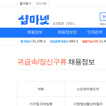
즐겨찾기
공지사항
검
#동
채용정보
채용정보
맵
인재검색
31,238
684
11,
총 채용건
건
당일등록 채용건
건
열람가능 인재
귀금속/장신구류
채용정보
의류
스포츠/아웃도어
가구/침구/리빙류
가전/정보통신/자동차