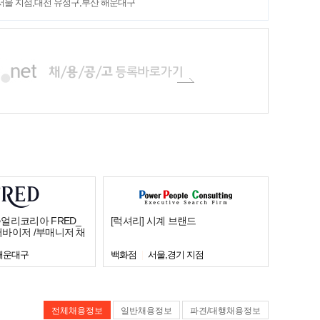
서울 지점,대전 유성구,부산 해운대구
얼리코리아 FRED_
[럭셔리] 시계 브랜드
퍼바이저 /부매니저 채
해운대구
백화점
서울,경기 지점
전체채용정보
일반채용정보
파견/대행채용정보