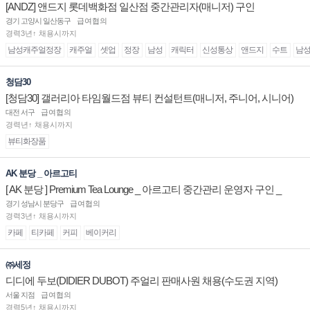
[ANDZ] 앤드지 롯데백화점 일산점 중간관리자(매니저) 구인
경기 고양시 일산동구
급여협의
경력3년↑ 채용시까지
남성캐주얼정장
캐주얼
셋업
정장
남성
캐릭터
신성통상
앤드지
수트
남
청담30
[청담30] 갤러리아 타임월드점 뷰티 컨설턴트(매니저, 주니어, 시니어)
채용
대전 서구
급여협의
경력년↑ 채용시까지
뷰티화장품
AK 분당 _ 아르고티
[ AK 분당 ] Premium Tea Lounge _ 아르고티 중간관리 운영자 구인 _
경기 성남시 분당구
급여협의
경력3년↑ 채용시까지
카페
티카페
커피
베이커리
㈜세정
디디에 두보(DIDIER DUBOT) 주얼리 판매사원 채용(수도권 지역)
서울 지점
급여협의
경력5년↑ 채용시까지