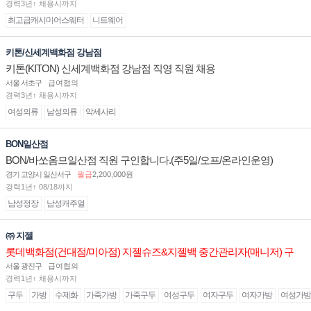
경력3년↑ 채용시까지
최고급캐시미어스웨터
니트웨어
키톤/신세계백화점 강남점
키톤(KITON) 신세계백화점 강남점 직영 직원 채용
서울 서초구
급여협의
경력3년↑ 채용시까지
여성의류
남성의류
악세사리
BON일산점
BON/바쏘옴므일산점 직원 구인합니다.(주5일/오프/온라인운영)
경기 고양시 일산서구
월급
2,200,000원
경력1년↑ 08/18까지
남성정장
남성캐주얼
㈜ 지젤
롯데백화점(건대점/미아점) 지젤슈즈&지젤백 중간관리자(매니저) 구
인합니다
서울 광진구
급여협의
경력1년↑ 채용시까지
구두
가방
수제화
가죽가방
가죽구두
여성구두
여자구두
여자가방
여성가방