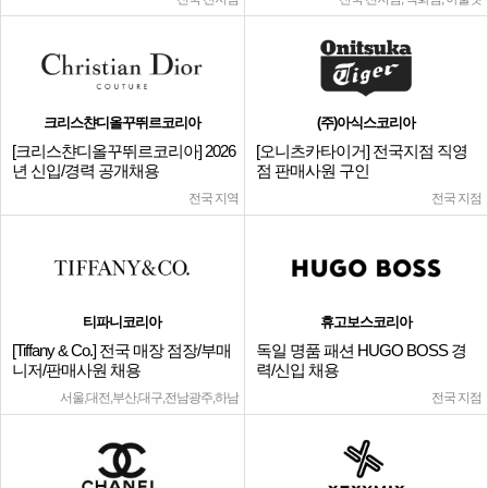
크리스챤디올꾸뛰르코리아
(주)아식스코리아
[크리스챤디올꾸뛰르코리아] 2026
[오니츠카타이거] 전국지점 직영
년 신입/경력 공개채용
점 판매사원 구인
전국 지역
전국 지점
티파니코리아
휴고보스코리아
[Tiffany & Co.] 전국 매장 점장/부매
독일 명품 패션 HUGO BOSS 경
니저/판매사원 채용
력/신입 채용
서울,대전,부산,대구,전남광주,하남
전국 지점