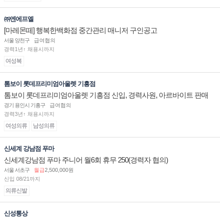
㈜엔에프엘
[마레몬떼] 행복한백화점 중간관리 매니저 구인공고
서울 양천구
급여협의
경력1년↑ 채용시까지
여성복
톰보이 롯데프리미엄아울렛 기흥점
톰보이 롯데프리미엄아울렛 기흥점 신입, 경력사원, 아르바이트 판매
직 구인합니다.
경기 용인시 기흥구
급여협의
경력3년↑ 채용시까지
여성의류
남성의류
신세계 강남점 푸마
신세계강남점 푸마 주니어 월6회 휴무 250(경력자 협의)
서울 서초구
월급
2,500,000원
신입 08/21까지
의류신발
신성통상