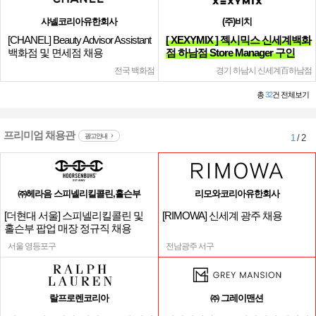
샤넬코리아유한회사
(주)비치
[CHANEL] Beauty Advisor Assistant
[ XEXYMIX ] 젝시믹스 신세계백화
백화점 및 면세점 채용
점 하남점 Store Manager 구인
전국 백화점
경기 하남시 신세계百하남점
총
32
건 전체보기
프리미엄 채용관
광고안내
1
/ 2
㈜헤라음 스피넬리킬콜린,홀슨부
리모와코리아유한회사
[더현대 서울] 스피넬리킬콜린 및
[RIMOWA] 신세계 광주 채용
홀슨부 팝업 매장 정규직 채용
서울 영등포구
전남광주 서구
랄프로렌코리아
㈜ 그레이맨션