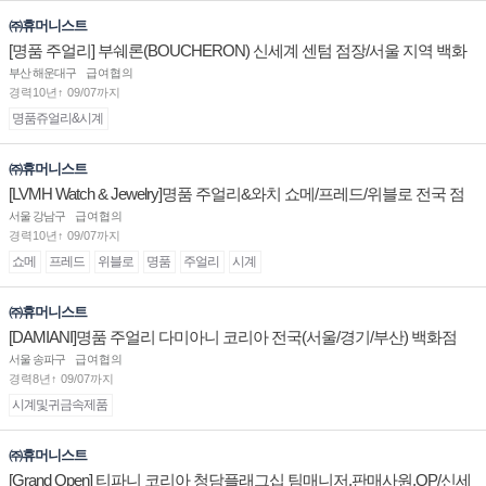
㈜휴머니스트
[명품 주얼리] 부쉐론(BOUCHERON) 신세계 센텀 점장/서울 지역 백화
점 판매사원 채용
부산 해운대구
급여협의
경력10년↑ 09/07까지
명품쥬얼리&시계
㈜휴머니스트
[LVMH Watch & Jewelry]명품 주얼리&와치 쇼메/프레드/위블로 전국 점
장/부점장/판매사원 채용
서울 강남구
급여협의
경력10년↑ 09/07까지
쇼메
프레드
위블로
명품
주얼리
시계
㈜휴머니스트
[DAMIANI]명품 주얼리 다미아니 코리아 전국(서울/경기/부산) 백화점
부점장/판매사원 채용
서울 송파구
급여협의
경력8년↑ 09/07까지
시계및귀금속제품
㈜휴머니스트
[Grand Open] 티파니 코리아 청담플래그십 팀매니저,판매사원,OP/신세