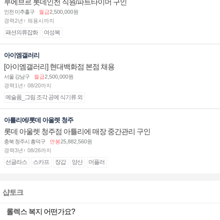
루에브르 롯데인천 직원/파트타이머 구인
인천 미추홀구
월급
2,500,000원
경력2년↑ 채용시까지
패션의류잡화
여성복
아이엠갤러리
[아이엠갤러리] 현대백화점 본점 채용
서울 강남구
월급
2,500,000원
경력1년↑ 08/20까지
예술품_그림 조각 공예 식기류 외
아틀리에/롯데 아울렛 청주
롯데 아울렛 청주점 아틀리에 매장 중간관리 구인
충북 청주시 흥덕구
연봉
25,882,560원
경력3년↑ 08/26까지
선글라스
스카프
장갑
양산
머플러
샵토크
롤렉스 복지 어떤가요?