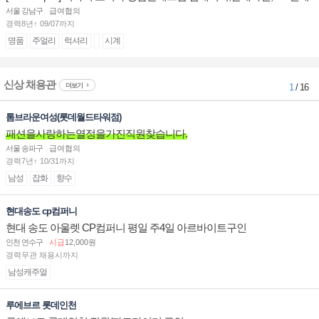
계대전 판매사원 채용
서울 강남구
급여협의
경력8년↑ 09/07까지
명품
주얼리
럭셔리
시계
신상 채용관
더보기
1
/ 16
톰브라운여성(롯데월드타워점)
패션을사랑하는열정을가진직원찾습니다.
서울 송파구
급여협의
경력7년↑ 10/31까지
남성
잡화
향수
현대송도 cp컴퍼니
현대 송도 아울렛 CP컴퍼니 평일 주4일 아르바이트구인
인천 연수구
시급
12,000원
경력무관 채용시까지
남성캐주얼
루에브르 롯데인천