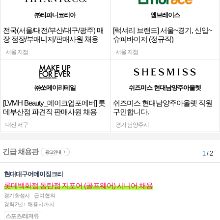
㈜티파니코리아
엠브레이스
전국(서울/대전/부산/대구/광주) 매
[럭셔리 브랜드] 서울~경기, 신입~
장 점장/부매니저/판매사원 채용
슈퍼바이저 (정규직)
서울 지점
서울 지점
㈜쏘메이리테일
쉬즈미스 현대남양주아울렛
[LVMH Beauty_메이크업포에버] 롯
쉬즈미스 현대남양주아울렛 직원
데부산점 파견직 판매사원 채용
구인합니다.
대전 서구
경기 남양주시
긴급 채용관
광고안내
1
/ 2
현대대구어메이징크리
롯데백화점 동탄점 지포어 (골프웨어) 시니어 채용
경기 화성시
급여협의
경력2년↑ 채용시까지
스포츠/레져류