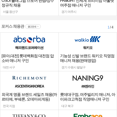
OSOI 플래그쉽 스토어 한남/성수
FR8IGHT 신세계 프리미엄 아울렛
정규직 채용
여주점 매니저 구인
서울 용산구
경기 여주시
포커스 채용관
광고안내
1
/ 4
해피랜드코퍼레이션
워키오
[유아,대전] 롯데백화점 대전점 압
기능성 신발 브랜드 워키오 직영점
소바 매니저 구인
매니저 채용(판매영업)
대전 서구
경기 수원시 팔달구
ASCENTASKKOREA
㈜엔라인
외국계 명품 브랜드 세일즈 채용(까
롯데대구점, 여주빌리지 매니저, 아
르띠에, 부쉐론, 오데마피게등)
이파크고척점 직영매니져 구인
전국 지점
대구 북구