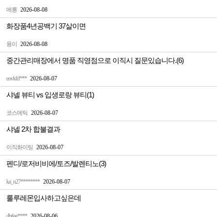
메롱
2026-08-08
화장품4년공백기 37살이면
융이
2026-08-08
중간관리매장에서 명품 직영점으로 이직시 질문있습니다.(6)
eovkfd***
2026-08-07
샤넬 뷰티 vs 입생로랑 뷰티(1)
코스메틱
2026-08-07
샤넬 2차 합불결과
이직화이팅
2026-08-07
펜디/로저비비에/토즈/발렌티노(3)
ka_n27********
2026-08-07
룰루레몬입사하고싶은데
dbtlag****
2026-08-06