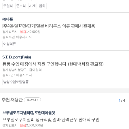
주얼리
준보석
시계
잡화
㈜다폼
[주4일/일13만/단기]멜본 바리루스 의류 판매사원채용
경기 파주시
일급
140,000원
경력무관 채용시까지
여성의류
S.T. Dupont (Paris)
듀퐁 수입 매장에서 직원 구인합니다. (현대백화점 판교점)
경기 성남시 분당구
급여협의
경력2년↑ 채용시까지
남성수입토탈명품
추천 채용관
광고안내
1
/ 4
브루넬로쿠치넬리/김포현대아울렛
브루넬로쿠치넬리 정규직및 알바.탄력근무 판매직 구인
경기 김포시
월급
2,500,000원