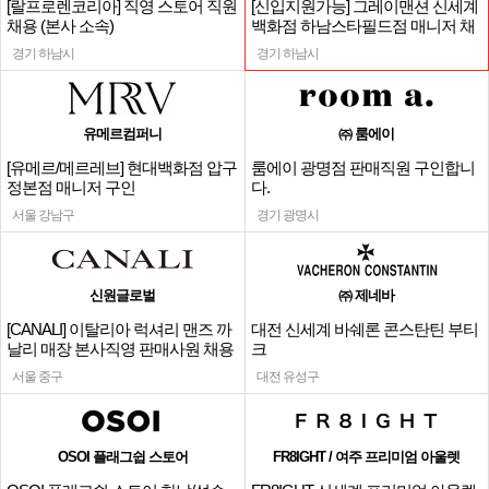
[랄프로렌코리아] 직영 스토어 직원
[신입지원가능] 그레이맨션 신세계
채용 (본사 소속)
백화점 하남스타필드점 매니저 채
용
경기 하남시
경기 하남시
유메르컴퍼니
㈜ 룸에이
[유메르/메르레브] 현대백화점 압구
룸에이 광명점 판매직원 구인합니
정본점 매니저 구인
다.
서울 강남구
경기 광명시
신원글로벌
㈜ 제네바
[CANALI] 이탈리아 럭셔리 맨즈 까
대전 신세계 바쉐론 콘스탄틴 부티
날리 매장 본사직영 판매사원 채용
크
서울 중구
대전 유성구
OSOI 플래그쉽 스토어
FR8IGHT / 여주 프리미엄 아울렛