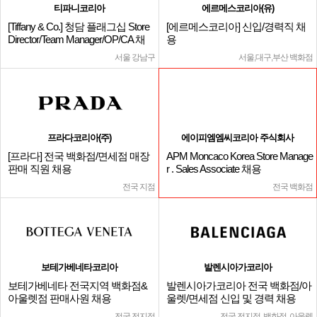
티파니코리아
에르메스코리아(유)
[Tiffany & Co.] 청담 플래그십 Store
[에르메스코리아] 신입/경력직 채
Director/Team Manager/OP/CA 채
용
용
서울 강남구
서울,대구,부산 백화점
프라다코리아(주)
에이피엠엠씨코리아 주식회사
[프라다] 전국 백화점/면세점 매장
APM Moncaco Korea Store Manage
판매 직원 채용
r . Sales Associate 채용
전국 지점
전국 백화점
보테가베네타코리아
발렌시아가코리아
보테가베네타 전국지역 백화점&
발렌시아가코리아 전국 백화점/아
아울렛점 판매사원 채용
울렛/면세점 신입 및 경력 채용
전국 전지점
전국 전지점, 백화점, 아울렛