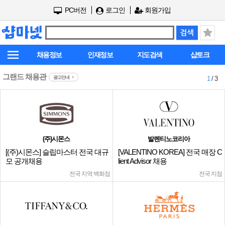
PC버전
로그인
회원가입
채용정보
인재정보
지도검색
샵토크
그랜드 채용관
광고안내
1
/ 3
(주)시몬스
발렌티노코리아
[(주)시몬스] 슬립마스터 전국 대규
[VALENTINO KOREA] 전국 매장 C
모 공개채용
lient Advisor 채용
전국 지역 백화점
전국 지점