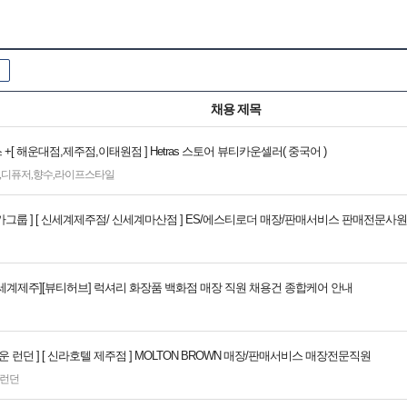
채용 제목
 +[ 해운대점,제주점,이태원점 ] Hetras 스토어 뷰티카운셀러( 중국어 )
,
디퓨저
,
향수
,
라이프스타일
 엘카그룹 ] [ 신세계제주점/ 신세계마산점 ] ES/에스티로더 매장/판매서비스 판매전문사원
[신세계제주][뷰티허브] 럭셔리 화장품 백화점 매장 직원 채용건 종합케어 안내
운 런던 ] [ 신라호텔 제주점 ] MOLTON BROWN 매장/판매서비스 매장전문직원
런던