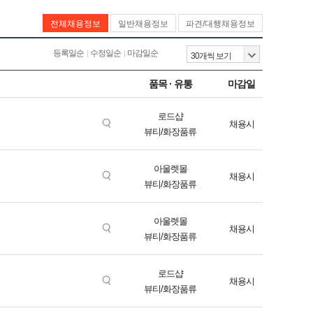
전체채용정보
일반채용정보
파견/대행채용정보
등록일순
수정일순
마감일순
품목 · 유통
마감일
로드샵
채용시
뷰티/화장품류
아울렛몰
채용시
뷰티/화장품류
아울렛몰
채용시
뷰티/화장품류
로드샵
채용시
뷰티/화장품류