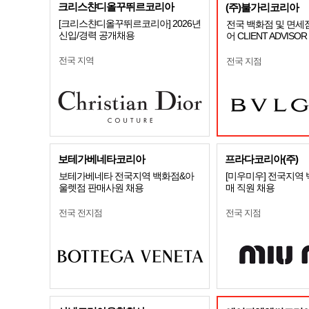
크리스챤디올꾸뛰르코리아
(주)불가리코리아
[크리스챤디올꾸뛰르코리아] 2026년
전국 백화점 및 면세
신입/경력 공개채용
어 CLIENT ADVISO
전국 지역
전국 지점
보테가베네타코리아
프라다코리아(주)
보테가베네타 전국지역 백화점&아
[미우미우] 전국지역
울렛점 판매사원 채용
매 직원 채용
전국 전지점
전국 지점