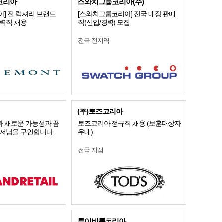
코리아
스와치그룹코리아(주)
] 전 럭셔리 브랜드
[스와치그룹코리아] 전국 매장 판매
경력직 채용
직(신입/경력) 모집
전국 전지역
(주)토즈코리아
 새로운 가능성과 꿈
토즈코리아 정규직 채용 (보훈대상자
니저님을 구인합니다.
우대)
전국 지점
루이비통코리아