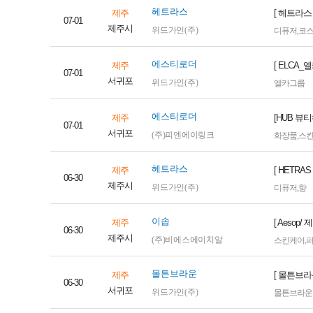
헤트라스
제주
[ 헤트라스
07-01
제주시
위드가인(주)
디퓨저
,
코
에스티로더
제주
[ ELCA
07-01
서귀포
위드가인(주)
엘카그룹
에스티로더
제주
[HUB 뷰
07-01
서귀포
(주)피엔에이링크
화장품
,
스
헤트라스
제주
[ HETR
06-30
제주시
위드가인(주)
디퓨저
,
향
이솝
제주
[ Aeso
06-30
제주시
(주)비에스에이치알
스킨케어
,
몰튼브라운
제주
[ 몰튼브라
06-30
서귀포
위드가인(주)
몰튼브라운