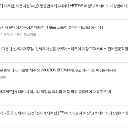
 ] [ 제주점, 해운대점(부산)/ 동종업계최고대우 ] HETRAS 매장/고객서비스 매장판매사
 +[ 해운대점,제주점,이태원점 ] Hetras 스토어 뷰티아티스트( 중국어 )
,
디퓨저
,
향수
,
라이프스타일
 엘카그룹 ] [ 신세계제주점/ 신세계마산점 ] ES/에스티로더 매장/고객서비스 판매전문직원
운 런던 ] [ 신라호텔 제주점 ] MOLTON BROWN 매장/고객서비스 매장판매사원
런던
[신세계제주][뷰티허브] 럭셔리 화장품 백화점 매장 직원 종합케어 채용건 안내
_엘카그룹 ] [ 신세계마산점/ 신세계제주점 ] ES/에스티로더 매장/고객서비스 매장판매사