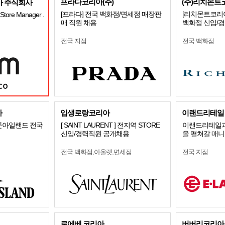
프라다코리아(주)
(주)리치몬트
 주식회사
[프라다] 전국 백화점/면세점 매장판
[리치몬트코리아
tore Manager .
매 직원 채용
백화점 신입/
전국 지점
전국 백화점
아
입생로랑코리아
이랜드리테일
 스톤아일랜드 전국
[ SAINT LAURENT ] 전지역 STORE
이랜드리테일과
신입/경력직원 공개채용
을 펼쳐갈 매
전국 백화점,아울렛,면세점
전국 지점
로에베 코리아
버버리코리아