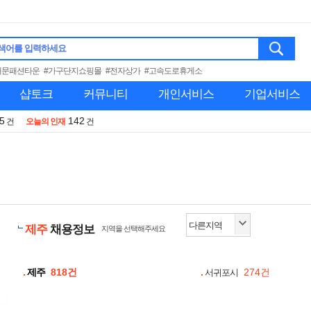
색어를 입력하세요
대문패션타운
#가구단지쇼핑몰
#전자상가
#고속도로휴게소
샵토크
커뮤니티
개인서비스
기업서비스
5
142
건
오늘의 인재
건
제주
채용정보
지역을 선택해주세요
제주
818건
274건
서귀포시