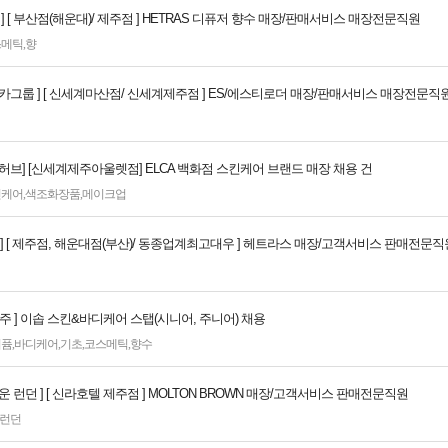
 ] [ 부산점(해운대)/ 제주점 ] HETRAS 디퓨저 향수 매장/판매서비스 매장전문직원
스메틱
,
향
_엘카그룹 ] [ 신세계마산점/ 신세계제주점 ] ES/에스티로더 매장/판매서비스 매장전문직
티허브] [신세계제주아울렛점] ELCA 백화점 스킨케어 브랜드 매장 채용 건
킨케어
,
색조화장품
,
메이크업
AS ] [ 제주점, 해운대점(부산)/ 동종업계최고대우 ] 헤트라스 매장/고객서비스 판매전문직
p/ 제주 ] 이솝 스킨&바디케어 스탭(시니어, 주니어) 채용
퍼퓸
,
바디케어
,
기초
,
코스메틱
,
향수
운 런던 ] [ 신라호텔 제주점 ] MOLTON BROWN 매장/고객서비스 판매전문직원
런던