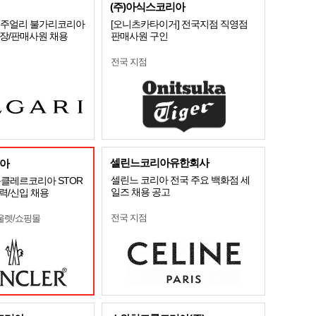
(주)아식스코리아
]명품주얼리 불가리코리아
[오니츠카타이거] 전국지점 직영점
점장/판매사원 채용
판매사원 구인
전국 지점
셀린느코리아유한회사
아
셀린느 코리아 전국 주요 백화점 세
 몽클레르코리아 STOR
일즈 채용 공고
경력/신입 채용
전국 지점
울렛/쇼핑몰