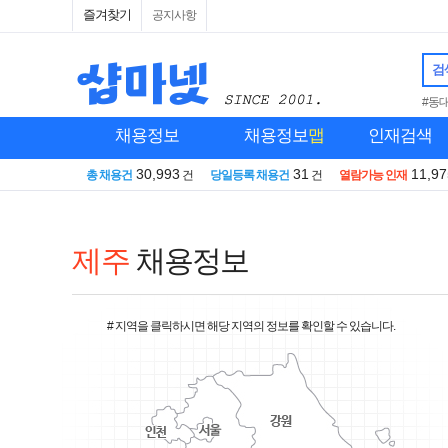
즐겨찾기
공지사항
검
#동
채용정보
채용정보
맵
인재검색
30,993
31
11,97
총 채용건
건
당일등록 채용건
건
열람가능 인재
제주
채용정보
# 지역을 클릭하시면 해당 지역의 정보를 확인할 수 있습니다.