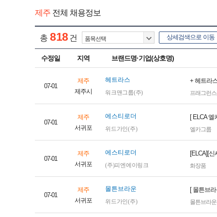
제주
전체 채용정보
818
총
건
상세검색으로 이동
수정일
지역
브랜드명·기업(상호명)
헤트라스
제주
+ 헤트라스
07-01
제주시
워크맨그룹(주)
프래그런스
에스티로더
제주
[ ELCA
07-01
서귀포
위드가인(주)
엘카그룹
에스티로더
제주
[ELCA]
07-01
서귀포
(주)피엔에이링크
화장품
몰튼브라운
제주
[ 몰튼브라
07-01
서귀포
위드가인(주)
몰튼브라운